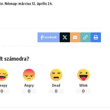
e. Névnap: március 12. április 24.
Facebook
lt számodra?
leepy
Angry
Dead
Wink
0
0
0
0