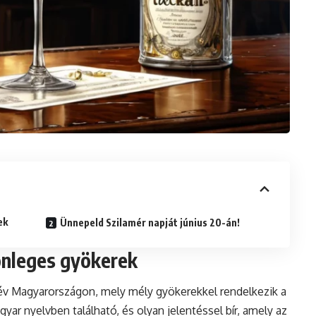
ek
Ünnepeld Szilamér napját június 20-án!
önleges gyökerek
év Magyarországon, mely mély gyökerekkel rendelkezik a
ar nyelvben található, és olyan jelentéssel bír, amely az