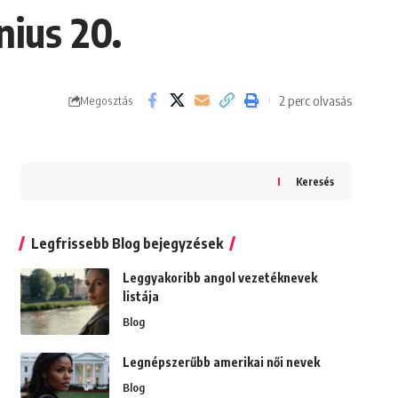
nius 20.
2 perc olvasás
Megosztás
Keresés
Legfrissebb Blog bejegyzések
Leggyakoribb angol vezetéknevek
listája
Blog
Legnépszerűbb amerikai női nevek
Blog