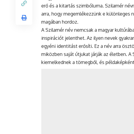
erő és a kitartás szimbóluma. Szilamér név
arra, hogy megemlékezzünk e különleges név
magában hordoz.
A Szilamér név nemcsak a magyar kultúrában
inspirációt jelenthet. Az ilyen nevek gyak
egyéni identitást erősíti. Ez a név arra ösz
miközben saját útjukat járják az életben. A
kiemelkednek a tömegből, és példaképként