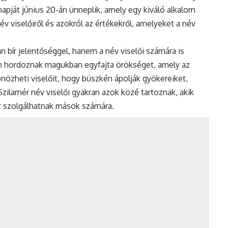
napját június 20-án ünneplik, amely egy kiváló alkalom
 viselőiről és azokról az értékekről, amelyeket a név
 bír jelentőséggel, hanem a név viselői számára is
ran hordoznak magukban egyfajta örökséget, amely az
tönözheti viselőit, hogy büszkén ápolják gyökereiket,
 Szilamér név viselői gyakran azok közé tartoznak, akik
 szolgálhatnak mások számára.