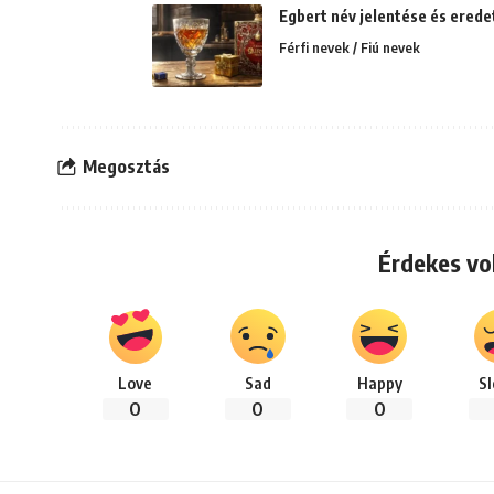
Egbert név jelentése és eredet
Férfi nevek / Fiú nevek
Megosztás
Érdekes vo
Love
Sad
Happy
S
0
0
0