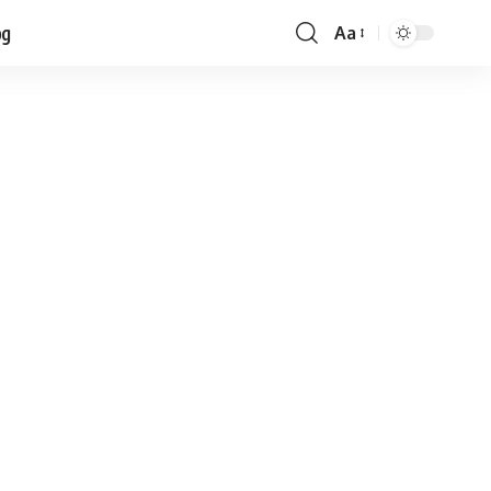
og
Aa
Font
Resizer