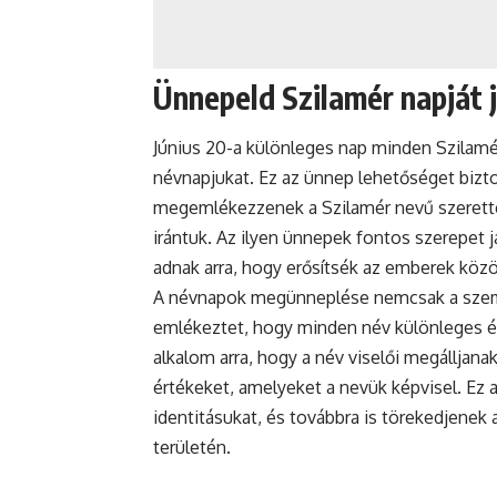
Ünnepeld Szilamér napját j
Június 20-a különleges nap minden Szilamé
névnapjukat. Ez az ünnep lehetőséget bizto
megemlékezzenek a Szilamér nevű szerette
irántuk. Az ilyen ünnepek fontos szerepet
adnak arra, hogy erősítsék az emberek közöt
A névnapok megünneplése nemcsak a személ
emlékeztet, hogy minden név különleges é
alkalom arra, hogy a név viselői megálljanak
értékeket, amelyeket a nevük képvisel. Ez a
identitásukat, és továbbra is törekedjenek
területén.