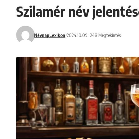
Szilamér név jelentés
NévnapLexikon
2024.10.09.
248 Megtekintés