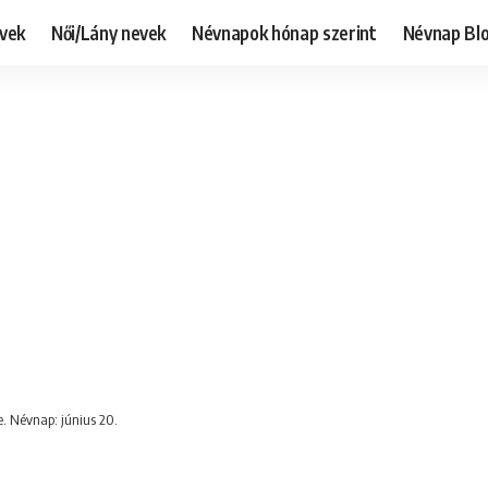
evek
Női/Lány nevek
Névnapok hónap szerint
Névnap Bl
e. Névnap: június 20.