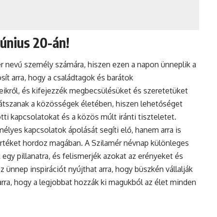
únius 20-án!
r nevű személy számára, hiszen ezen a napon ünneplik a
sít arra, hogy a családtagok és barátok
ikről, és kifejezzék megbecsülésüket és szeretetüket
 játszanak a közösségek életében, hiszen lehetőséget
ti kapcsolatokat és a közös múlt iránti tiszteletet.
yes kapcsolatok ápolását segíti elő, hanem arra is
rtéket hordoz magában. A Szilamér
névnap
különleges
 egy pillanatra, és felismerjék azokat az erényeket és
z ünnep inspirációt nyújthat arra, hogy büszkén vállalják
 arra, hogy a legjobbat hozzák ki magukból az élet minden