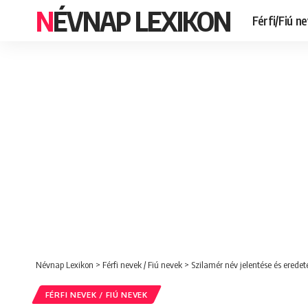
NÉVNAP LEXIKON
Férfi/Fiú n
Névnap Lexikon
>
Férfi nevek / Fiú nevek
>
Szilamér név jelentése és eredet
FÉRFI NEVEK / FIÚ NEVEK