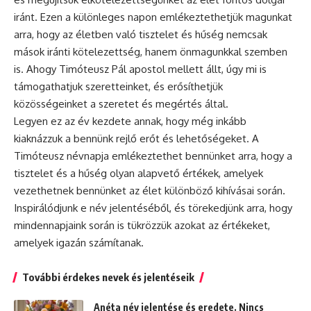
iránt. Ezen a különleges napon emlékeztethetjük magunkat
arra, hogy az életben való tisztelet és hűség nemcsak
mások iránti kötelezettség, hanem önmagunkkal szemben
is. Ahogy Timóteusz Pál apostol mellett állt, úgy mi is
támogathatjuk szeretteinket, és erősíthetjük
közösségeinket a szeretet és megértés által.
Legyen ez az év kezdete annak, hogy még inkább
kiaknázzuk a bennünk rejlő erőt és lehetőségeket. A
Timóteusz névnapja emlékeztethet bennünket arra, hogy a
tisztelet és a hűség olyan alapvető értékek, amelyek
vezethetnek bennünket az élet különböző kihívásai során.
Inspirálódjunk e név jelentéséből, és törekedjünk arra, hogy
mindennapjaink során is tükrözzük azokat az értékeket,
amelyek igazán számítanak.
További érdekes nevek és jelentéseik
Anéta név jelentése és eredete. Nincs