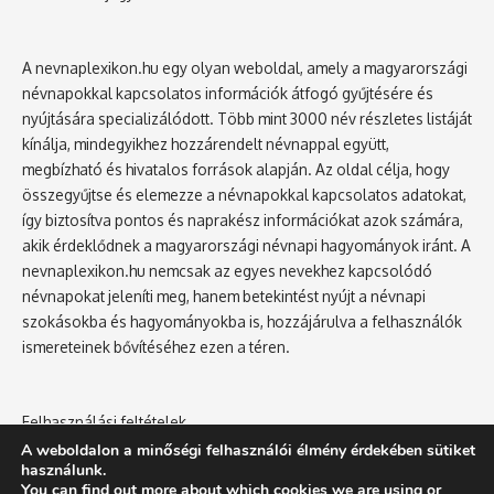
A nevnaplexikon.hu egy olyan weboldal, amely a magyarországi
névnapokkal kapcsolatos információk átfogó gyűjtésére és
nyújtására specializálódott. Több mint 3000 név részletes listáját
kínálja, mindegyikhez hozzárendelt névnappal együtt,
megbízható és hivatalos források alapján. Az oldal célja, hogy
összegyűjtse és elemezze a névnapokkal kapcsolatos adatokat,
így biztosítva pontos és naprakész információkat azok számára,
akik érdeklődnek a magyarországi névnapi hagyományok iránt. A
nevnaplexikon.hu nemcsak az egyes nevekhez kapcsolódó
névnapokat jeleníti meg, hanem betekintést nyújt a névnapi
szokásokba és hagyományokba is, hozzájárulva a felhasználók
ismereteinek bővítéséhez ezen a téren.
Felhasználási feltételek
Adatvédelmi tájékoztató
A weboldalon a minőségi felhasználói élmény érdekében sütiket
használunk.
You can find out more about which cookies we are using or