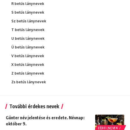
R betűs lánynevek
S betűs lánynevek
Sz betűs lánynevek
T betűs lánynevek
U betűs lánynevek
Ü betűs lánynevek
V betűs lánynevek
X betűs lánynevek
Z betűs lánynevek
Zs betűs lánynevek
További érdekes nevek
Günter név jelentése és eredete. Névnap:
október 9.
FÉRFI NEVEK /