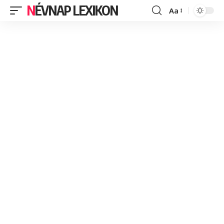
NÉVNAP LEXIKON
Aa
Font
Resizer