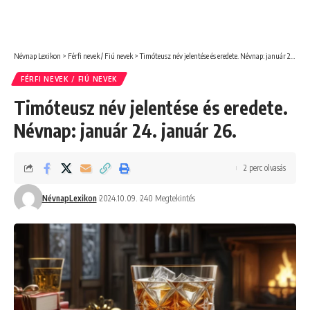
Névnap Lexikon
>
Férfi nevek / Fiú nevek
>
Timóteusz név jelentése és eredete. Névnap: január 24. január 26.
FÉRFI NEVEK / FIÚ NEVEK
Timóteusz név jelentése és eredete.
Névnap: január 24. január 26.
2 perc olvasás
NévnapLexikon
2024.10.09.
240 Megtekintés