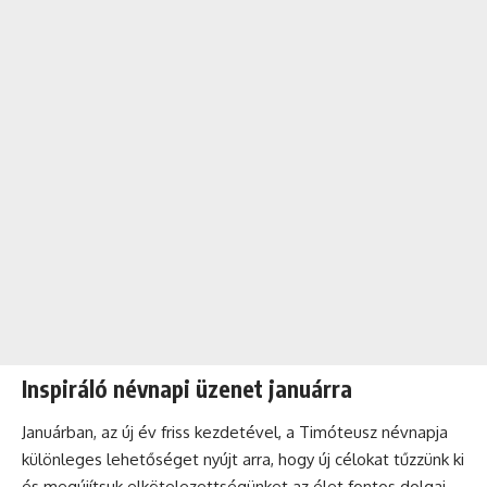
Inspiráló névnapi üzenet januárra
Januárban, az új év friss kezdetével, a Timóteusz névnapja
különleges lehetőséget nyújt arra, hogy új célokat tűzzünk ki
és megújítsuk elkötelezettségünket az élet fontos dolgai