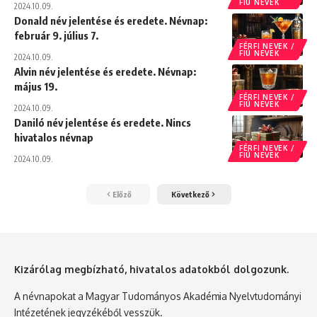
FIÚ NEVEK
2024.10.09.
Donald név jelentése és eredete. Névnap:
február 9. július 7.
FÉRFI NEVEK /
FIÚ NEVEK
2024.10.09.
Alvin név jelentése és eredete. Névnap:
május 19.
FÉRFI NEVEK /
FIÚ NEVEK
2024.10.09.
Daniló név jelentése és eredete. Nincs
hivatalos névnap
FÉRFI NEVEK /
FIÚ NEVEK
2024.10.09.
Előző
Következő
Kizárólag megbízható, hivatalos adatokból dolgozunk.
A névnapokat a Magyar Tudományos Akadémia Nyelvtudományi
Intézetének jegyzékéből vesszük.