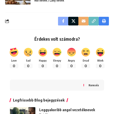
Női nevek / Lány nevek
Érdekes volt számodra?
Love
Sad
Happy
Sleepy
Angry
Dead
Wink
0
0
0
0
0
0
0
Keresés
Legfrissebb Blog bejegyzések
Leggyakoribb angol vezetéknevek