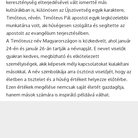
kereszténység elterjedésével vált ismertté más
kultúrákban is, különösen az Újszövetség egyik karaktere,
Timóteus, révén. Timóteus Pál apostol egyik legközelebbi
munkatársa volt, aki hűségesen szolgálta és segítette az
apostolt az evangélium terjesztésében.
A Timóteusz név Magyarországon is közkedvelt, ahol január
24-én és január 26-án tartják a névnapját. E nevet viselők
gyakran kedves, megbízható és elkötelezett
személyiségek, akik képesek mély kapcsolatokat kialakítani
másokkal. A név szimbolikája arra ösztönzi viselőjét, hogy az
életben a tisztelet és a hűség értékeit helyezze előtérbe.
Ezen értékek megélése nemcsak saját életét gazdagítja,
hanem mások számára is inspiráló példává válhat.