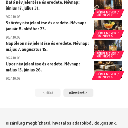
Bató név jelentése és eredete. Névnap:
június 17. július 31.
FÉRFI NEVEK /
FIÚ NEVEK
2024.10.09.
Szörény név jelentése és eredete. Névnap:
január 8. október 23.
FÉRFI NEVEK /
FIÚ NEVEK
2024.10.09.
Napóleon név jelentése és eredete. Névnap:
május 7. augusztus 15.
FÉRFI NEVEK /
FIÚ NEVEK
2024.10.09.
Upor név jelentése és eredete. Névnap:
május 15. június 26.
FÉRFI NEVEK /
FIÚ NEVEK
2024.10.09.
Előző
Következő
Kizárólag megbízható, hivatalos adatokból dolgozunk.