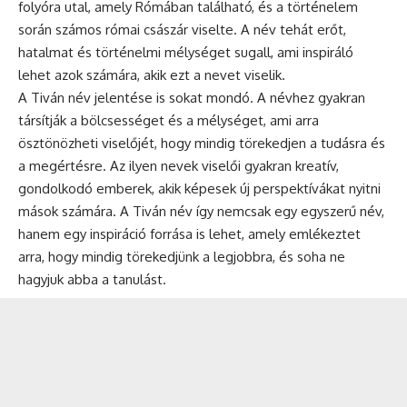
folyóra utal, amely Rómában található, és a történelem
során számos római császár viselte. A név tehát erőt,
hatalmat és történelmi mélységet sugall, ami inspiráló
lehet azok számára, akik ezt a nevet viselik.
A Tiván név jelentése is sokat mondó. A névhez gyakran
társítják a bölcsességet és a mélységet, ami arra
ösztönözheti viselőjét, hogy mindig törekedjen a tudásra és
a megértésre. Az ilyen nevek viselői gyakran kreatív,
gondolkodó emberek, akik képesek új perspektívákat nyitni
mások számára. A Tiván név így nemcsak egy egyszerű név,
hanem egy inspiráció forrása is lehet, amely emlékeztet
arra, hogy mindig törekedjünk a legjobbra, és soha ne
hagyjuk abba a tanulást.