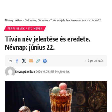
Névnap Lexikon
>
Férfi nevek / Fiú nevek
>
Tiván név jelentése és eredete. Névnap: június 22.
FÉRFI NEVEK / FIÚ NEVEK
Tiván név jelentése és eredete.
Névnap: június 22.
2 perc olvasás
NévnapLexikon
2024.10.09.
218 Megtekintés