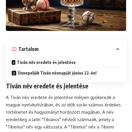
Tartalom
Tiván név eredete és jelentése
Ünnepeljük Tiván névnapját június 22-én!
Tiván név eredete és jelentése
A Tiván név eredete és jelentése mélyen gyökerezik a
magyar nyelvkultúrában, és az idők során számos érdekes
történetet és hagyományt hordozott magában. A név
eredetileg a latin "Tibianus" névből származik, amely a
"Tiberius" név egy változata. A "Tiberius" név a Tiberis