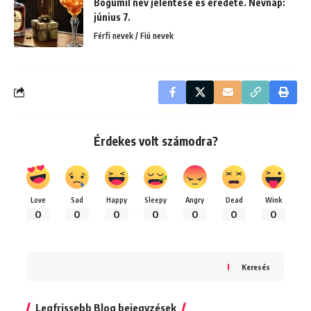
Bogumil név jelentése és eredete. Névnap:
június 7.
Férfi nevek / Fiú nevek
Érdekes volt számodra?
Love
Sad
Happy
Sleepy
Angry
Dead
Wink
0
0
0
0
0
0
0
Keresés
Legfrissebb Blog bejegyzések