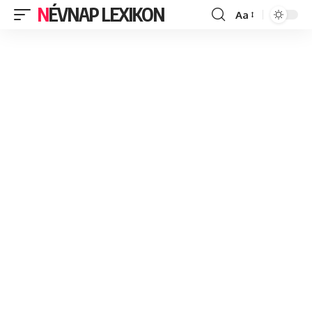
NÉVNAP LEXIKON
Aa
Font
Resizer