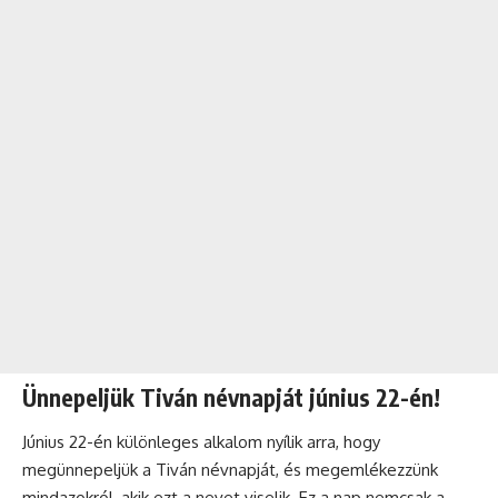
Ünnepeljük Tiván névnapját június 22-én!
Június 22-én különleges alkalom nyílik arra, hogy
megünnepeljük a Tiván névnapját, és megemlékezzünk
mindazokról, akik ezt a nevet viselik. Ez a nap nemcsak a