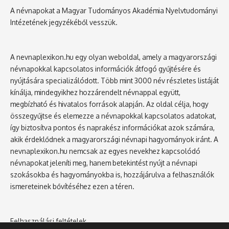
A névnapokat a Magyar Tudományos Akadémia Nyelvtudományi
Intézetének jegyzékéből vesszük.
A nevnaplexikon.hu egy olyan weboldal, amely a magyarországi
névnapokkal kapcsolatos információk átfogó gyűjtésére és
nyújtására specializálódott. Több mint 3000 név részletes listáját
kínálja, mindegyikhez hozzárendelt névnappal együtt,
megbízható és hivatalos források alapján. Az oldal célja, hogy
összegyűjtse és elemezze a névnapokkal kapcsolatos adatokat,
így biztosítva pontos és naprakész információkat azok számára,
akik érdeklődnek a magyarországi névnapi hagyományok iránt. A
nevnaplexikon.hu nemcsak az egyes nevekhez kapcsolódó
névnapokat jeleníti meg, hanem betekintést nyújt a névnapi
szokásokba és hagyományokba is, hozzájárulva a felhasználók
ismereteinek bővítéséhez ezen a téren.
Felhasználási feltételek