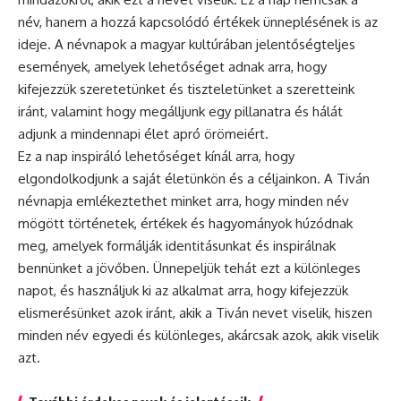
név, hanem a hozzá kapcsolódó értékek ünneplésének is az
ideje. A
névnapok
a magyar kultúrában jelentőségteljes
események, amelyek lehetőséget adnak arra, hogy
kifejezzük szeretetünket és tiszteletünket a szeretteink
iránt, valamint hogy megálljunk egy pillanatra és hálát
adjunk a mindennapi élet apró örömeiért.
Ez a nap inspiráló lehetőséget kínál arra, hogy
elgondolkodjunk a saját életünkön és a céljainkon. A Tiván
névnapja emlékeztethet minket arra, hogy minden név
mögött történetek, értékek és hagyományok húzódnak
meg, amelyek formálják identitásunkat és inspirálnak
bennünket a jövőben. Ünnepeljük tehát ezt a különleges
napot, és használjuk ki az alkalmat arra, hogy kifejezzük
elismerésünket azok iránt, akik a Tiván nevet viselik, hiszen
minden név egyedi és különleges, akárcsak azok, akik viselik
azt.