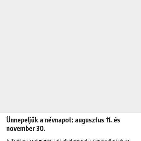
Ünnepeljük a névnapot: augusztus 11. és
november 30.
A Trajánusz névnapját két alkalommal is ünnepelhetjük az