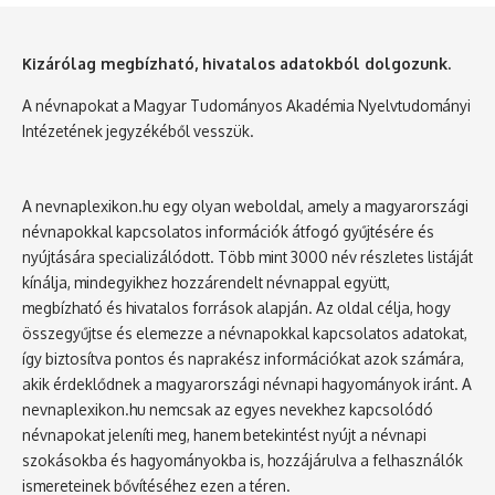
Kizárólag megbízható, hivatalos adatokból dolgozunk.
A névnapokat a Magyar Tudományos Akadémia Nyelvtudományi
Intézetének jegyzékéből vesszük.
A nevnaplexikon.hu egy olyan weboldal, amely a magyarországi
névnapokkal kapcsolatos információk átfogó gyűjtésére és
nyújtására specializálódott. Több mint 3000 név részletes listáját
kínálja, mindegyikhez hozzárendelt névnappal együtt,
megbízható és hivatalos források alapján. Az oldal célja, hogy
összegyűjtse és elemezze a névnapokkal kapcsolatos adatokat,
így biztosítva pontos és naprakész információkat azok számára,
akik érdeklődnek a magyarországi névnapi hagyományok iránt. A
nevnaplexikon.hu nemcsak az egyes nevekhez kapcsolódó
névnapokat jeleníti meg, hanem betekintést nyújt a névnapi
szokásokba és hagyományokba is, hozzájárulva a felhasználók
ismereteinek bővítéséhez ezen a téren.