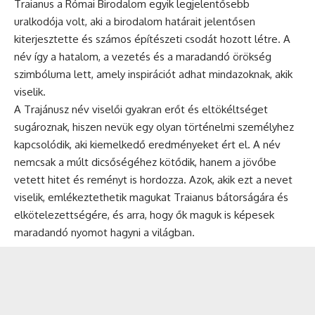
Traianus a Római Birodalom egyik legjelentősebb
uralkodója volt, aki a birodalom határait jelentősen
kiterjesztette és számos építészeti csodát hozott létre. A
név így a hatalom, a vezetés és a maradandó örökség
szimbóluma lett, amely inspirációt adhat mindazoknak, akik
viselik.
A Trajánusz név viselői gyakran erőt és eltökéltséget
sugároznak, hiszen nevük egy olyan történelmi személyhez
kapcsolódik, aki kiemelkedő eredményeket ért el. A név
nemcsak a múlt dicsőségéhez kötődik, hanem a jövőbe
vetett hitet és reményt is hordozza. Azok, akik ezt a nevet
viselik, emlékeztethetik magukat Traianus bátorságára és
elkötelezettségére, és arra, hogy ők maguk is képesek
maradandó nyomot hagyni a világban.