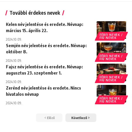
További érdekes nevek
Kelen név jelentése és eredete. Névnap:
március 15. április 22.
FÉRFI NEVEK /
FIÚ NEVEK
2024.10.09.
Semjén név jelentése és eredete. Névnap:
október 8.
FÉRFI NEVEK /
FIÚ NEVEK
2024.10.09.
Fajsz név jelentése és eredete. Névnap:
augusztus 23. szeptember 1.
FÉRFI NEVEK /
FIÚ NEVEK
2024.10.09.
Zerénd név jelentése és eredete. Nincs
hivatalos névnap
FÉRFI NEVEK /
FIÚ NEVEK
2024.10.09.
Előző
Következő