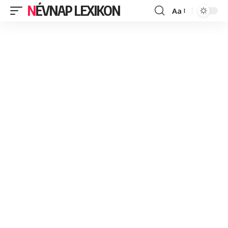
NÉVNAP LEXIKON
Aa
Font
Resizer