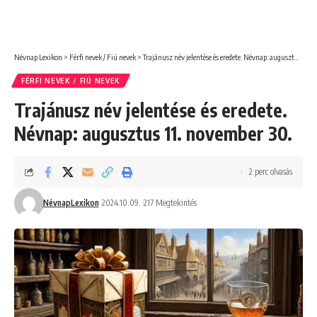
Névnap Lexikon
>
Férfi nevek / Fiú nevek
>
Trajánusz név jelentése és eredete. Névnap: augusztus 11. november 30.
FÉRFI NEVEK / FIÚ NEVEK
Trajánusz név jelentése és eredete.
Névnap: augusztus 11. november 30.
2 perc olvasás
NévnapLexikon
2024.10.09.
217 Megtekintés