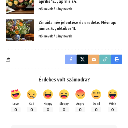
április 12. , április 24.
Női nevek / Lány nevek
Zinaida név jelentése és eredete. Névnap:
június 5. , október 11.
Női nevek / Lány nevek
Érdekes volt számodra?
Love
Sad
Happy
Sleepy
Angry
Dead
Wink
0
0
0
0
0
0
0