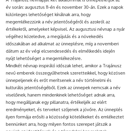
év során: augusztus 11-én és november 30-án. Ezek a napok
különleges lehetőséget kínálnak arra, hogy
megemlékezzünk a név jelentőségéről és azokról az
értékekről, amelyeket képvisel. Az augusztusi
névnap
a nyár
végéhez közeledve, a megújulás és a növekedés
időszakában ad alkalmat az ünneplésre, míg a novemberi
dátum az év végi elcsendesedés és elmélkedés idején
nyújt lehetőséget a megemlékezésre.
Mindkét névnap inspiráló időszak lehet, amikor a Trajánusz
nevű emberek összegyűlhetnek szeretteikkel, hogy közösen
ünnepeljenek és erőt merítsenek a név történelmi és
kulturális jelentőségéből. Ezek az ünnepek nemcsak a név
viselőinek, hanem mindenkinek lehetőséget adnak arra,
hogy megálljanak egy pillanatra, értékeljék az elért
eredményeket, és terveket szőjenek a jövőre. Az
ünneplés
ilyen formája erősíti a közösségi kötelékeket és emlékeztet
bennünket arra, hogy milyen fontos szerepet játszik a