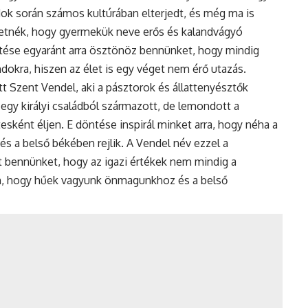
adok során számos kultúrában elterjedt, és még ma is
retnék, hogy gyermekük neve erős és kalandvágyó
entése egyaránt arra ösztönöz bennünket, hogy mindig
dokra, hiszen az élet is egy véget nem érő utazás.
t Szent Vendel, aki a pásztorok és állattenyésztők
 egy királyi családból származott, de lemondott a
esként éljen. E döntése inspirál minket arra, hogy néha a
 a belső békében rejlik. A Vendel név ezzel a
t bennünket, hogy az igazi értékek nem mindig a
an, hogy hűek vagyunk önmagunkhoz és a belső