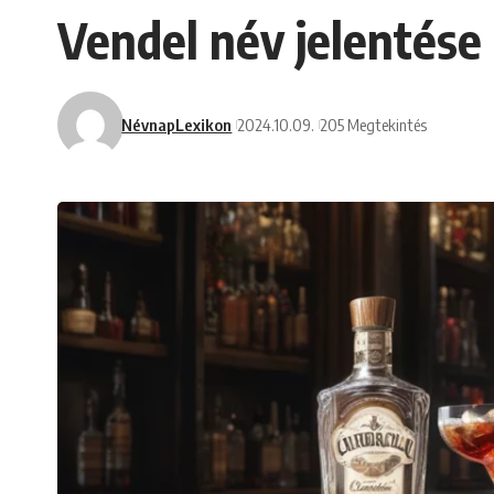
Vendel név jelentése
NévnapLexikon
2024.10.09.
205 Megtekintés