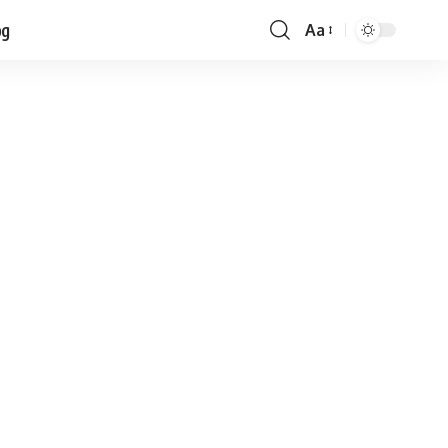
og
Aa
Font
Resizer