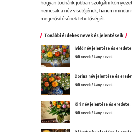
hogyan tudnánk jobban szolgálni környeze
nemcsak a név viselőjének, hanem mindanny
megerősítésének lehetőségét.
További érdekes nevek és jelentéseik
Ividő név jelentése és eredete.
Női nevek / Lány nevek
Dorina név jelentése és erede
Női nevek / Lány nevek
Kiri név jelentése és eredete. 
Női nevek / Lány nevek