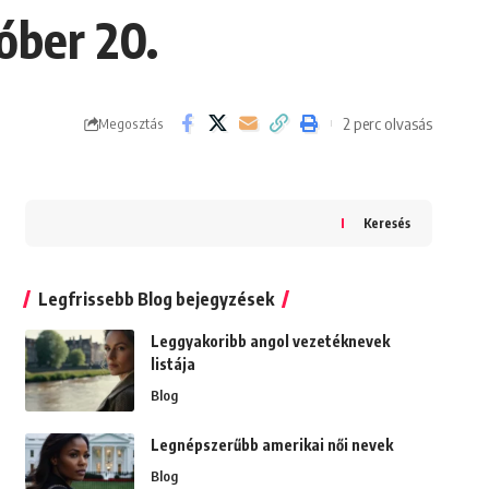
óber 20.
2 perc olvasás
Megosztás
Keresés
Legfrissebb Blog bejegyzések
Leggyakoribb angol vezetéknevek
listája
Blog
Legnépszerűbb amerikai női nevek
Blog