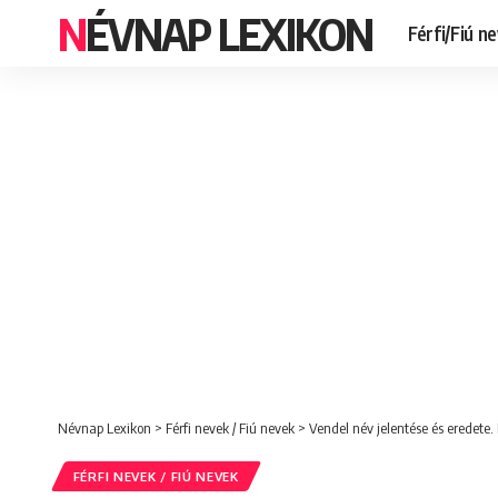
NÉVNAP LEXIKON
Férfi/Fiú n
Névnap Lexikon
>
Férfi nevek / Fiú nevek
>
Vendel név jelentése és eredete.
FÉRFI NEVEK / FIÚ NEVEK