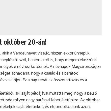
t október 20-án!
akik a Vendel nevet viselik, hiszen ekkor ünneplik
nneplésről szól, hanem arról is, hogy megemlékezzünk
 amelyek e névhez kötődnek. A névnapok Magyarországon
séget adnak arra, hogy a család és a barátok
v viselőjét. Ez a nap tehát az összetartozás és a
letéből, aki saját példájával mutatta meg, hogy a belső
zettség milyen nagy hatással lehet életünkre. Az október
rtékeljük saját életünket, és elgondolkodjunk azon,