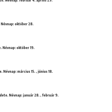
e. Névnap: február 4. április 29.
. Névnap: október 28.
e. Névnap: október 19.
. Névnap: március 15. , június 18.
dete. Névnap: január 28. , február 9.