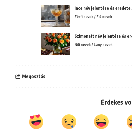
Ince név jelentése és eredete.
Férfi nevek / Fiú nevek
Szimonett név jelentése és er
Női nevek / Lány nevek
Megosztás
Érdekes vo