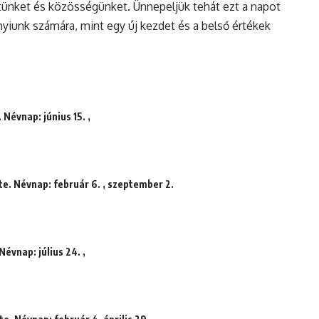
tünket és közösségünket. Ünnepeljük tehát ezt a napot
iunk számára, mint egy új kezdet és a belső értékek
 Névnap: június 15. ,
te. Névnap: február 6. , szeptember 2.
Névnap: július 24. ,