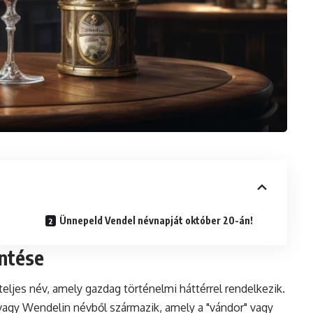
Ünnepeld Vendel névnapját október 20-án!
entése
eljes név, amely gazdag történelmi háttérrel rendelkezik.
vagy Wendelin névből származik, amely a "vándor" vagy