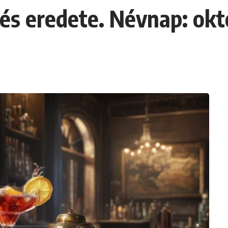
 és eredete. Névnap: okt