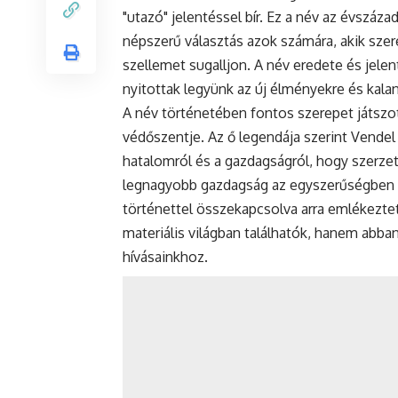
"utazó" jelentéssel bír. Ez a név az évszáz
népszerű választás azok számára, akik sze
szellemet sugalljon. A név eredete és jel
nyitottak legyünk az új élményekre és kalan
A név történetében fontos szerepet játszot
védőszentje. Az ő legendája szerint Vendel
hatalomról és a gazdagságról, hogy szerzet
legnagyobb gazdagság az egyszerűségben és
történettel összekapcsolva arra emlékezte
materiális világban találhatók, hanem abb
hívásainkhoz.