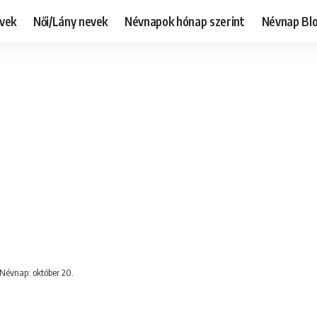
evek
Női/Lány nevek
Névnapok hónap szerint
Névnap Bl
 Névnap: október 20.