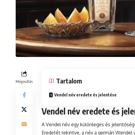
Tartalom
Megosztás
Vendel név eredete és jelentése
Vendel név eredete és jel
A Vendel név egy különleges és jelentőségt
Eredetét tekintve, a név a germán Wendel 