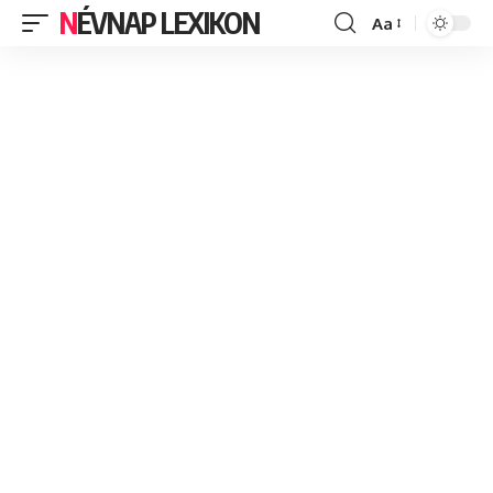
NÉVNAP LEXIKON
Aa
Font
Resizer