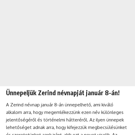
Ünnepeljük Zerind névnapját január 8-án!
A Zerind
névnap
január 8-án ünnepelhető, ami kiváló
alkalom arra, hogy megemlékezzünk ezen név különleges
jelentőségéről és történelmi hátteréről. Az ilyen ünnepek
lehetőséget adnak arra, hogy kifejezzük megbecsülésünket
és szeretetünket azok iránt, akik ezt a nevet viselik. Az