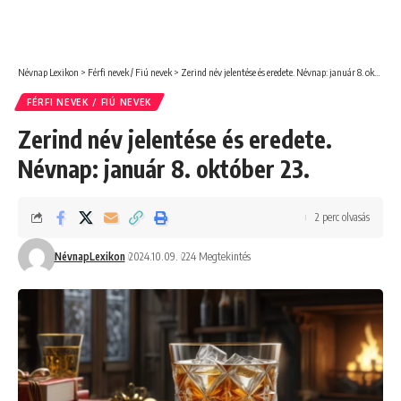
Névnap Lexikon
>
Férfi nevek / Fiú nevek
>
Zerind név jelentése és eredete. Névnap: január 8. október 23.
FÉRFI NEVEK / FIÚ NEVEK
Zerind név jelentése és eredete.
Névnap: január 8. október 23.
2 perc olvasás
NévnapLexikon
2024.10.09.
224 Megtekintés