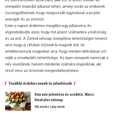
ünneplés
inspiráló pillanat lehet, amely során az emberek
összegyűlhetnek, hogy megosszák egymással a pozitív
energiát és az örömöt.
Ezen a napon érdemes megállni egy pillanatra, és
elgondolkodni azon, hogy mit jelent számunkra a bátorság
és az erő. A Zerind névnap ünneplése lehetőséget teremt
arra, hogy új célokat tűzzünk ki magunk elé, és
emlékeztessük magunkat arra, hogy minden kihívásban ott
rejlik a növekedés lehetősége. Az ilyen ünnepek nemcsak a
név viselőinek, hanem mindenki számára inspirálóak, aki
részt vesz az örömteli megemlékezésben.
További érdekes nevek és jelentéseik
Kim név jelentése és eredete. Nincs
hivatalos névnap
Női nevek / Lány nevek