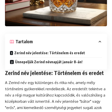
Tartalom
Zerind név jelentése: Történelem és eredet
Ünnepeljük Zerind névnapját január 8-án!
Zerind név jelentése: Történelem és eredet
A Zerind név egy különleges és ritka név, amely mély
történelmi gyökerekkel rendelkezik. Az eredetét tekintve a
név a régi magyar kultúrához kapcsolódik, és valószínűleg a
középkorban vált ismertté. A név jelentése "bátor" vagy
"erős", ami kiemelkedő személyiségi jegyeket sugall azok