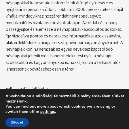
névnapokkal kapcsolatos információk átfogó gyűjtésére és
nyújtására specializálódott. Több mint 3000 név részletes listáját
kínálja, mindegyikhez hozzárendelt névnappal együtt,
megbízható és hivatalos források alapján. Az oldal célja, hogy
összegyűjtse és elemezze a névnapokkal kapcsolatos adatokat,
így biztosítva pontos és naprakész információkat azok számára,
akik érdeklődnek a magyarországi névnapi hagyományok iránt. A
nevnaplexikon.hu nemcsak az egyes nevekhez kapcsolódó
névnapokat jeleníti meg, hanem betekintést nyújt a névnapi
szokásokba és hagyományokba is, hozzájárulva a felhasználók
ismereteinek bővítéséhez ezen a téren.
Felhasználási feltételek
Adatvédelmi tájékoztató
A weboldalon a minőségi felhasználói élmény érdekében sütiket
használunk.
You can find out more about which cookies we are using or
switch them off in
settings
.
NévnapLexikon.hu - Névnap, Név jelentése, Névnaptár, Lánynevek,
Elfogad
Fiúnevek, Nevek, Utónevek, Keresztnevek, Női nevek, Férfi nevek