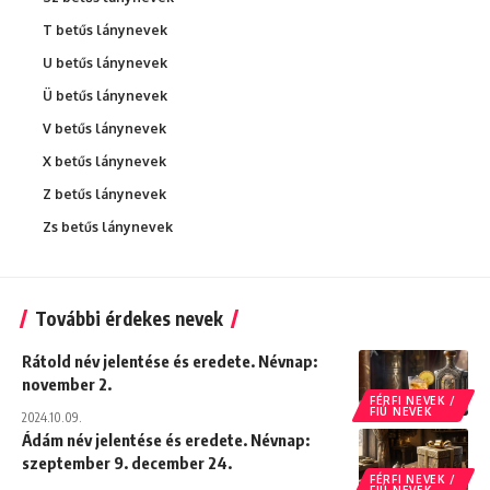
T betűs lánynevek
U betűs lánynevek
Ü betűs lánynevek
V betűs lánynevek
X betűs lánynevek
Z betűs lánynevek
Zs betűs lánynevek
További érdekes nevek
Rátold név jelentése és eredete. Névnap:
november 2.
FÉRFI NEVEK /
FIÚ NEVEK
2024.10.09.
Ádám név jelentése és eredete. Névnap:
szeptember 9. december 24.
FÉRFI NEVEK /