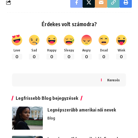
Érdekes volt számodra?
Love
Sad
Happy
Sleepy
Angry
Dead
Wink
0
0
0
0
0
0
0
Keresés
Legfrissebb Blog bejegyzések
Legnépszerűbb amerikai női nevek
Blog