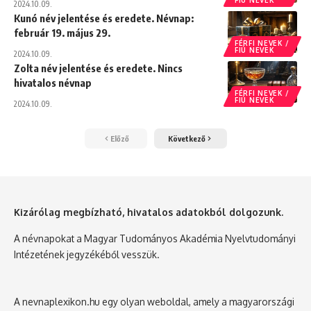
FIÚ NEVEK
2024.10.09.
Kunó név jelentése és eredete. Névnap:
február 19. május 29.
FÉRFI NEVEK /
FIÚ NEVEK
2024.10.09.
Zolta név jelentése és eredete. Nincs
hivatalos névnap
FÉRFI NEVEK /
FIÚ NEVEK
2024.10.09.
Előző
Következő
Kizárólag megbízható, hivatalos adatokból dolgozunk.
A névnapokat a Magyar Tudományos Akadémia Nyelvtudományi
Intézetének jegyzékéből vesszük.
A nevnaplexikon.hu egy olyan weboldal, amely a magyarországi