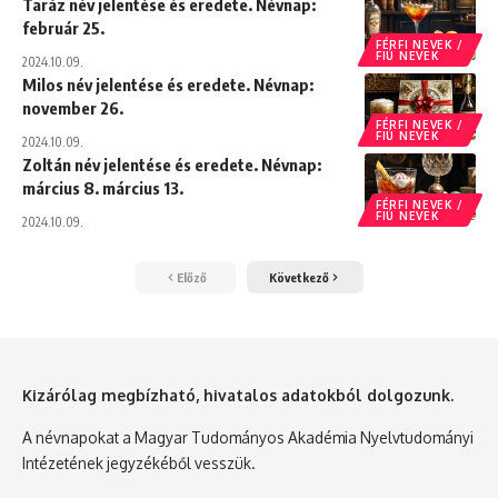
Taráz név jelentése és eredete. Névnap:
február 25.
FÉRFI NEVEK /
FIÚ NEVEK
2024.10.09.
Milos név jelentése és eredete. Névnap:
november 26.
FÉRFI NEVEK /
FIÚ NEVEK
2024.10.09.
Zoltán név jelentése és eredete. Névnap:
március 8. március 13.
FÉRFI NEVEK /
FIÚ NEVEK
2024.10.09.
Előző
Következő
Kizárólag megbízható, hivatalos adatokból dolgozunk.
A névnapokat a Magyar Tudományos Akadémia Nyelvtudományi
Intézetének jegyzékéből vesszük.