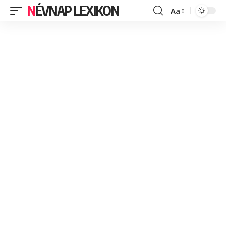
NÉVNAP LEXIKON
Aa
Font
Resizer