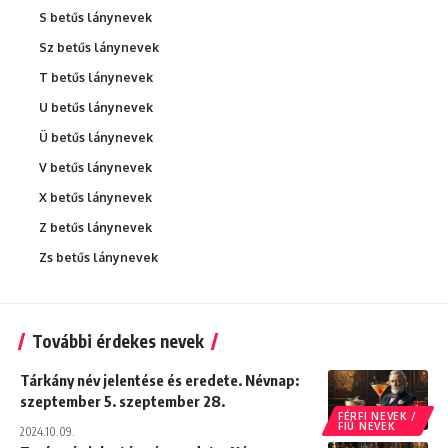
S betűs lánynevek
Sz betűs lánynevek
T betűs lánynevek
U betűs lánynevek
Ü betűs lánynevek
V betűs lánynevek
X betűs lánynevek
Z betűs lánynevek
Zs betűs lánynevek
További érdekes nevek
Tárkány név jelentése és eredete. Névnap:
szeptember 5. szeptember 28.
FÉRFI NEVEK /
FIÚ NEVEK
2024.10.09.