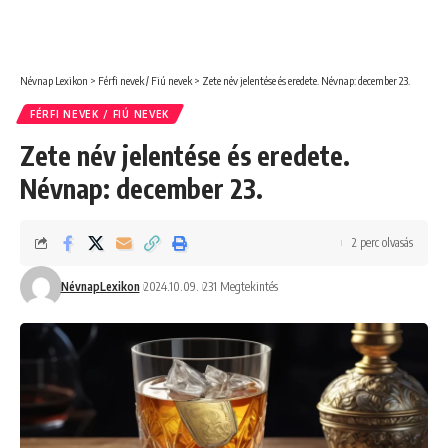
Névnap Lexikon
>
Férfi nevek / Fiú nevek
>
Zete név jelentése és eredete. Névnap: december 23.
FÉRFI NEVEK / FIÚ NEVEK
Zete név jelentése és eredete.
Névnap: december 23.
2 perc olvasás
NévnapLexikon
2024.10.09.
231 Megtekintés