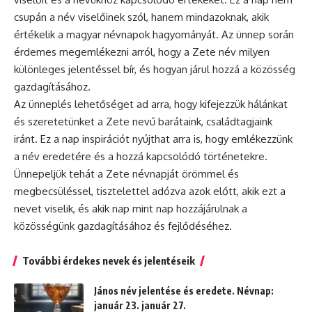
csupán a név viselőinek szól, hanem mindazoknak, akik
értékelik a magyar
névnapok
hagyományát. Az ünnep során
érdemes megemlékezni arról, hogy a Zete név milyen
különleges jelentéssel bír, és hogyan járul hozzá a közösség
gazdagításához.
Az
ünneplés
lehetőséget ad arra, hogy kifejezzük hálánkat
és szeretetünket a Zete nevű barátaink, családtagjaink
iránt. Ez a nap inspirációt nyújthat arra is, hogy emlékezzünk
a név eredetére és a hozzá kapcsolódó történetekre.
Ünnepeljük tehát a Zete névnapját örömmel és
megbecsüléssel, tisztelettel adózva azok előtt, akik ezt a
nevet viselik, és akik nap mint nap hozzájárulnak a
közösségünk gazdagításához és fejlődéséhez.
További érdekes nevek és jelentéseik
János név jelentése és eredete. Névnap:
január 23. január 27.