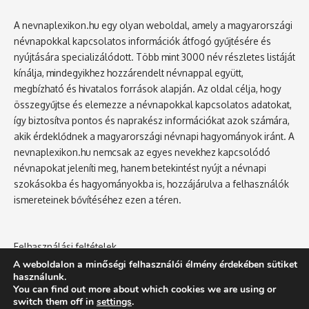
A nevnaplexikon.hu egy olyan weboldal, amely a magyarországi
névnapokkal kapcsolatos információk átfogó gyűjtésére és
nyújtására specializálódott. Több mint 3000 név részletes listáját
kínálja, mindegyikhez hozzárendelt névnappal együtt,
megbízható és hivatalos források alapján. Az oldal célja, hogy
összegyűjtse és elemezze a névnapokkal kapcsolatos adatokat,
így biztosítva pontos és naprakész információkat azok számára,
akik érdeklődnek a magyarországi névnapi hagyományok iránt. A
nevnaplexikon.hu nemcsak az egyes nevekhez kapcsolódó
névnapokat jeleníti meg, hanem betekintést nyújt a névnapi
szokásokba és hagyományokba is, hozzájárulva a felhasználók
ismereteinek bővítéséhez ezen a téren.
Felhasználási feltételek
Adatvédelmi tájékoztató
A weboldalon a minőségi felhasználói élmény érdekében sütiket
használunk.
You can find out more about which cookies we are using or
switch them off in
settings
.