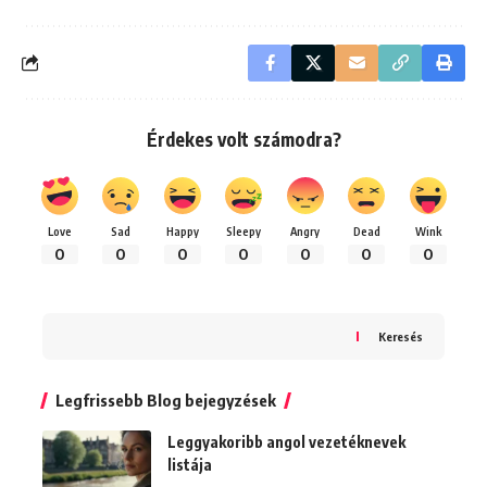
Érdekes volt számodra?
Love
Sad
Happy
Sleepy
Angry
Dead
Wink
0
0
0
0
0
0
0
Keresés
Legfrissebb Blog bejegyzések
Leggyakoribb angol vezetéknevek
listája