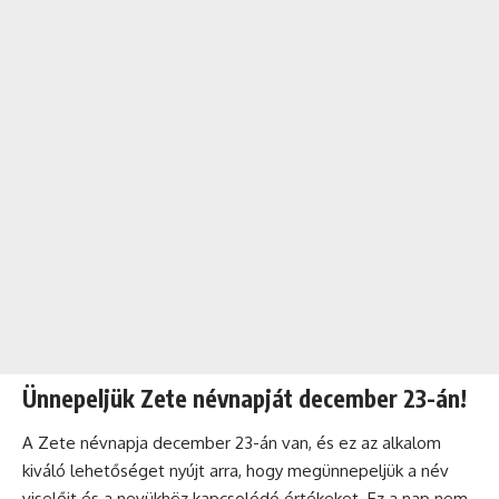
Ünnepeljük Zete névnapját december 23-án!
A Zete névnapja december 23-án van, és ez az alkalom
kiváló lehetőséget nyújt arra, hogy megünnepeljük a név
viselőit és a nevükhöz kapcsolódó értékeket. Ez a nap nem