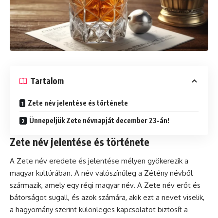
Tartalom
Zete név jelentése és története
Ünnepeljük Zete névnapját december 23-án!
Zete név jelentése és története
A Zete név eredete és jelentése mélyen gyökerezik a
magyar kultúrában. A név valószínűleg a Zétény névből
származik, amely egy régi magyar név. A Zete név erőt és
bátorságot sugall, és azok számára, akik ezt a nevet viselik,
a hagyomány szerint különleges kapcsolatot biztosít a