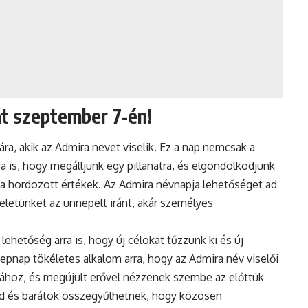
t szeptember 7-én!
a, akik az Admira nevet viselik. Ez a nap nemcsak a
 is, hogy megálljunk egy pillanatra, és elgondolkodjunk
ala hordozott értékek. Az Admira névnapja lehetőséget ad
teletünket az ünnepelt iránt, akár személyes
ehetőség arra is, hogy új célokat tűzzünk ki és új
epnap tökéletes alkalom arra, hogy az Admira név viselői
ásához, és megújult erővel nézzenek szembe az előttük
lád és barátok összegyűlhetnek, hogy közösen