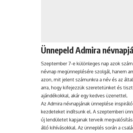
Ünnepeld Admira névnapjá
Szeptember 7-e különleges nap azok számár
névnap megünneplésére szolgál, hanem arra
azon, mit jelent számunkra a név és az ált
arra, hogy kifejezzük szeretetünket és tisz
ajándékokkal, akár egy kedves üzenettel.
Az Admira névnapjának ünneplése inspiráló l
kezdeteket indítsunk el. A szeptemberi ünn
új lendületet kapjanak terveik megvalósít
álló kihívásokkal. Az ünneplés során a csa