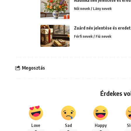
Nadinka név jelentése és ered
Női nevek / Lány nevek
Zuárd név jelentése és eredet
Férfi nevek / Fiú nevek
Megosztás
Érdekes vo
Love
Sad
Happy
S