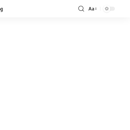
og
Aa
Font
Resizer