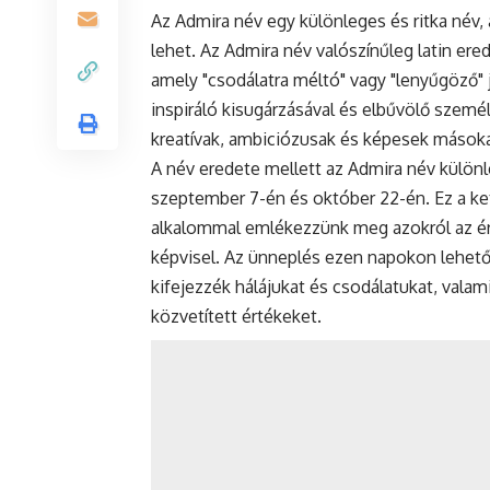
Az Admira név egy különleges és ritka név,
lehet. Az Admira név valószínűleg latin ere
amely "csodálatra méltó" vagy "lenyűgöző" je
inspiráló kisugárzásával és elbűvölő szemé
kreatívak, ambiciózusak és képesek másoka
A név eredete mellett az Admira név különl
szeptember 7-én és október 22-én. Ez a k
alkalommal emlékezzünk meg azokról az ér
képvisel. Az
ünneplés
ezen napokon lehetősé
kifejezzék hálájukat és csodálatukat, valam
közvetített értékeket.