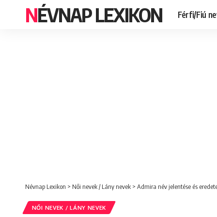
NÉVNAP LEXIKON
Férfi/Fiú n
Névnap Lexikon
>
Női nevek / Lány nevek
>
Admira név jelentése és eredete
NŐI NEVEK / LÁNY NEVEK