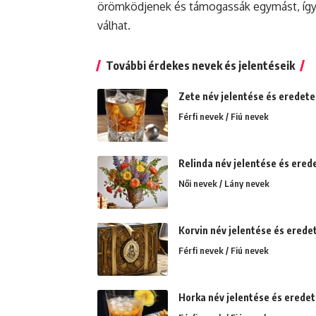
örömködjenek és támogassák egymást, így
válhat.
További érdekes nevek és jelentéseik
Zete név jelentése és eredet
Férfi nevek / Fiú nevek
Relinda név jelentése és erede
Női nevek / Lány nevek
Korvin név jelentése és erede
Férfi nevek / Fiú nevek
Horka név jelentése és erede