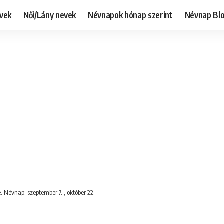
evek
Női/Lány nevek
Névnapok hónap szerint
Névnap Bl
. Névnap: szeptember 7. , október 22.