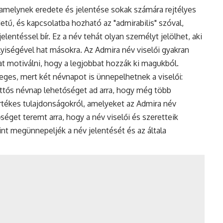
 amelynek eredete és jelentése sokak számára rejtélyes
detű, és kapcsolatba hozható az "admirabilis" szóval,
lentéssel bír. Ez a név tehát olyan személyt jelölhet, aki
lyiségével hat másokra. Az Admira név viselői gyakran
t motiválni, hogy a legjobbat hozzák ki magukból.
eges, mert két névnapot is ünnepelhetnek a viselői:
ettős
névnap
lehetőséget ad arra, hogy még több
tékes tulajdonságokról, amelyeket az Admira név
get teremt arra, hogy a név viselői és szeretteik
int megünnepeljék a név jelentését és az általa