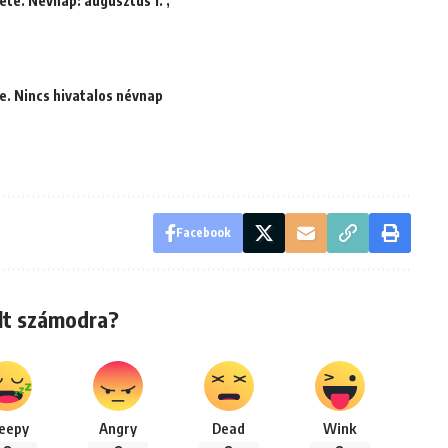
ete. Névnap: augusztus 1. ,
e. Nincs hivatalos névnap
Facebook
lt számodra?
leepy
Angry
Dead
Wink