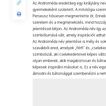
Az Androméda eredetileg egy királylány neve
gyermekeként született. A mitológia szeri
Perseusz hősiesen megmentette őt. Ennek a
szerelem és a megmenekülés, mind hozzáj
jelentéssel bírjon. Az Androméda név így 
szimbólumává vált, amely inspirációt adhat 
Az Androméda
név jelentése
is mély és sok
szavakból ered, amelyek „férfi” és „cseleke
szimbolizál, aki cselekedeteivel képes vál
olyan emberek, akik magabiztosan és bátran
képesek inspirálni másokat is. Ez a név eg
álmodni és bátorsággal szembenézni a neh