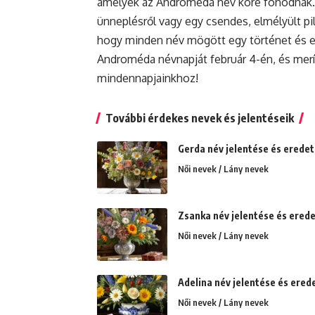
amelyek az Androméda név köré fonódnak. L
ünneplésről vagy egy csendes, elmélyült pi
hogy minden név mögött egy történet és e
Androméda névnapját február 4-én, és merít
mindennapjainkhoz!
További érdekes nevek és jelentéseik
Gerda név jelentése és eredete
Női nevek / Lány nevek
Zsanka név jelentése és erede
Női nevek / Lány nevek
Adelina név jelentése és erede
Női nevek / Lány nevek