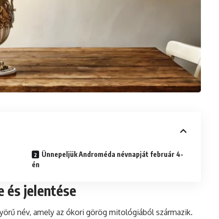
Ünnepeljük Androméda névnapját február 4-
én
 és jelentése
örű név, amely az ókori görög mitológiából származik.