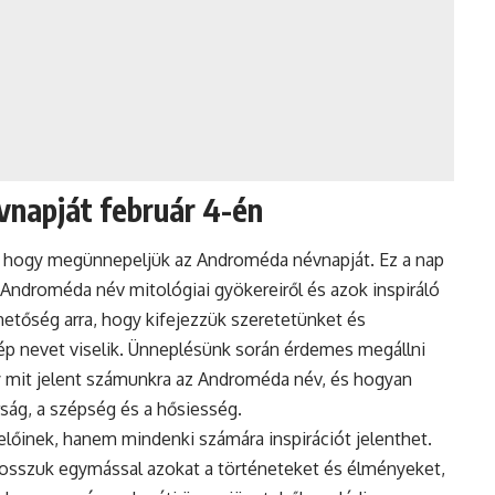
napját február 4-én
ra, hogy megünnepeljük az Androméda névnapját. Ez a nap
Androméda név mitológiai gyökereiről és azok inspiráló
etőség arra, hogy kifejezzük szeretetünket és
szép nevet viselik. Ünneplésünk során érdemes megállni
gy mit jelent számunkra az Androméda név, és hogyan
ság, a szépség és a hősiesség.
őinek, hanem mindenki számára inspirációt jelenthet.
gosszuk egymással azokat a történeteket és élményeket,