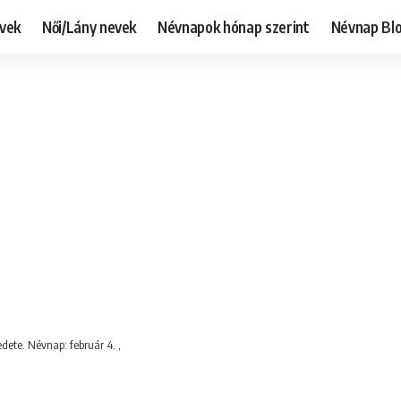
evek
Női/Lány nevek
Névnapok hónap szerint
Névnap Bl
dete. Névnap: február 4. ,