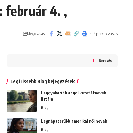
február 4. ,
3 perc olvasás
Megosztás
Keresés
Legfrissebb Blog bejegyzések
Leggyakoribb angol vezetéknevek
listája
Blog
Legnépszerűbb amerikai női nevek
Blog