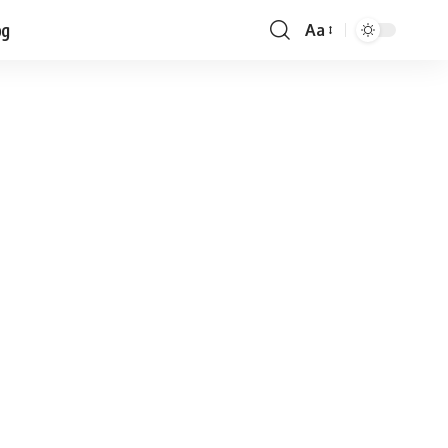
og
Aa
Font
Resizer