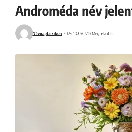
Androméda név jelent
NévnapLexikon
2024.10.08.
213 Megtekintés