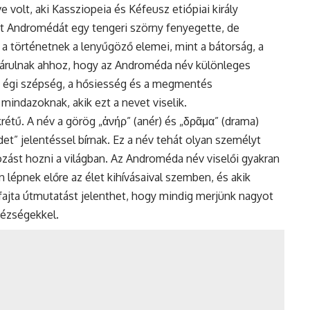
 volt, aki Kassziopeia és Kéfeusz etiópiai király
nt Andromédát egy tengeri szörny fenyegette, de
 történetnek a lenyűgöző elemei, mint a bátorság, a
árulnak ahhoz, hogy az Androméda név különleges
az égi szépség, a hősiesség és a megmentés
mindazoknak, akik ezt a nevet viselik.
rétű. A név a görög „ἀνήρ” (anér) és „δρᾶμα” (drama)
det” jelentéssel bírnak. Ez a név tehát olyan személyt
tozást hozni a világban. Az Androméda név viselői gyakran
 lépnek előre az élet kihívásaival szemben, és akik
yfajta útmutatást jelenthet, hogy mindig merjünk nagyot
ézségekkel.