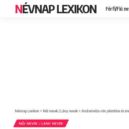
NÉVNAP LEXIKON
Férfi/Fiú n
Névnap Lexikon
>
Női nevek / Lány nevek
>
Androméda név jelentése és ere
NŐI NEVEK / LÁNY NEVEK