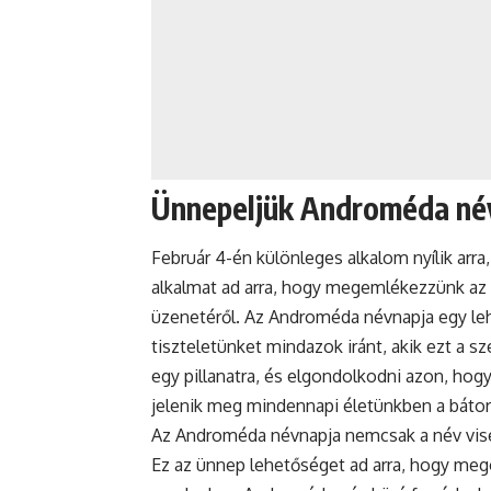
Ünnepeljük Androméda név
Február 4-én különleges alkalom nyílik ar
alkalmat ad arra, hogy megemlékezzünk az 
üzenetéről. Az Androméda névnapja egy leh
tiszteletünket mindazok iránt, akik ezt a 
egy pillanatra, és elgondolkodni azon, ho
jelenik meg mindennapi életünkben a bátor
Az Androméda névnapja nemcsak a név visel
Ez az ünnep lehetőséget ad arra, hogy me