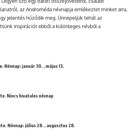
egyen szó egy baráti összejövetelről, családi
llanatról, az Androméda névnapja emlékeztet minket arra,
gy jelentés húzódik meg. Ünnepeljük tehát az
sünk inspirációt ebből a különleges névből a
. Névnap: január 30. , május 13.
te. Nincs hivatalos névnap
te. Névnap: július 28. , augusztus 28.