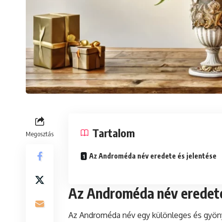
Tartalom
Megosztás
Az Androméda név eredete és jelentése
Az Androméda név eredete
Az Androméda név egy különleges és gyöny