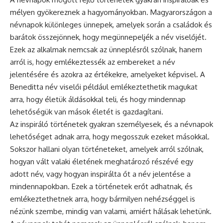
mélyen gyökereznek a hagyományokban. Magyarországon a
névnapok különleges ünnepek, amelyek során a családok és
barátok összejönnek, hogy megünnepeljék a név viselőjét.
Ezek az alkalmak nemcsak az ünneplésről szólnak, hanem
arról is, hogy emlékeztessék az embereket a név
jelentésére és azokra az értékekre, amelyeket képvisel. A
Beneditta név viselői például emlékeztethetik magukat
arra, hogy életük áldásokkal teli, és hogy mindennap
lehetőségük van mások életét is gazdagítani.
Az inspiráló történetek gyakran személyesek, és a névnapok
lehetőséget adnak arra, hogy megosszuk ezeket másokkal.
Sokszor hallani olyan történeteket, amelyek arról szólnak,
hogyan vált valaki életének meghatározó részévé egy
adott név, vagy hogyan inspirálta őt a név jelentése a
mindennapokban. Ezek a történetek erőt adhatnak, és
emlékeztethetnek arra, hogy bármilyen nehézséggel is
nézünk szembe, mindig van valami, amiért hálásak lehetünk.