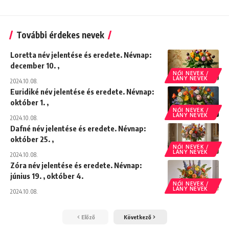
További érdekes nevek
Loretta név jelentése és eredete. Névnap:
december 10. ,
NŐI NEVEK /
LÁNY NEVEK
2024.10.08.
Euridiké név jelentése és eredete. Névnap:
október 1. ,
NŐI NEVEK /
LÁNY NEVEK
2024.10.08.
Dafné név jelentése és eredete. Névnap:
október 25. ,
NŐI NEVEK /
LÁNY NEVEK
2024.10.08.
Zóra név jelentése és eredete. Névnap:
június 19. , október 4.
NŐI NEVEK /
LÁNY NEVEK
2024.10.08.
Előző
Következő