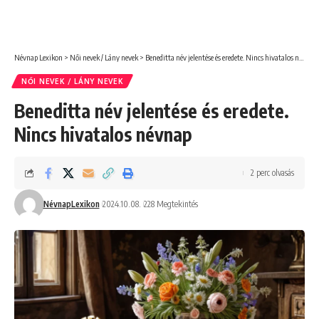
Névnap Lexikon
>
Női nevek / Lány nevek
>
Beneditta név jelentése és eredete. Nincs hivatalos névnap
NŐI NEVEK / LÁNY NEVEK
Beneditta név jelentése és eredete.
Nincs hivatalos névnap
2 perc olvasás
NévnapLexikon
2024.10.08.
228 Megtekintés