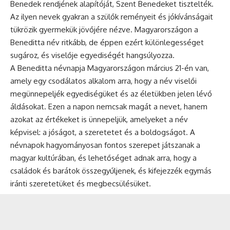
Benedek rendjének alapítóját, Szent Benedeket tisztelték.
Az ilyen nevek gyakran a szülők reményeit és jókívánságait
tükrözik gyermekük jövőjére nézve. Magyarországon a
Beneditta név ritkább, de éppen ezért különlegességet
sugároz, és viselője egyediségét hangsúlyozza.
A Beneditta névnapja Magyarországon március 21-én van,
amely egy csodálatos alkalom arra, hogy a név viselői
megünnepeljék egyediségüket és az életükben jelen lévő
áldásokat. Ezen a napon nemcsak magát a nevet, hanem
azokat az értékeket is ünnepeljük, amelyeket a név
képvisel: a jóságot, a szeretetet és a boldogságot. A
névnapok
hagyományosan fontos szerepet játszanak a
magyar kultúrában, és lehetőséget adnak arra, hogy a
családok és barátok összegyűljenek, és kifejezzék egymás
iránti szeretetüket és megbecsülésüket.