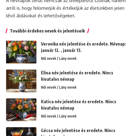
A névnapok tehát nemcsak az ünneplésről szólnak, hanem
arról is, hogy felismerjük és értékeljük az életünkben jelen
lévő áldásokat és lehetőségeket.
További érdekes nevek és jelentéseik
Veronika név jelentése és eredete. Névnap:
január 12. , január 13.
Női nevek / Lány nevek
Elina név jelentése és eredete. Nincs
hivatalos névnap
Női nevek / Lány nevek
Katica név jelentése és eredete. Nincs
hivatalos névnap
Női nevek / Lány nevek
Gécsa név jelentése és eredete. Nincs