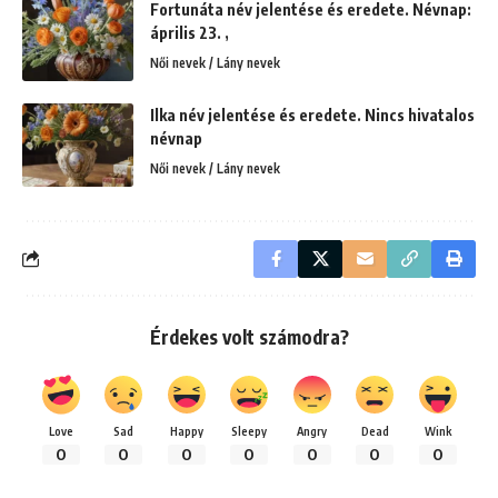
Fortunáta név jelentése és eredete. Névnap:
április 23. ,
Női nevek / Lány nevek
Ilka név jelentése és eredete. Nincs hivatalos
névnap
Női nevek / Lány nevek
Érdekes volt számodra?
Love
Sad
Happy
Sleepy
Angry
Dead
Wink
0
0
0
0
0
0
0