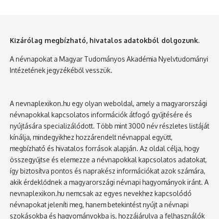
Kizárólag megbízható, hivatalos adatokból dolgozunk.
A névnapokat a Magyar Tudományos Akadémia Nyelvtudományi
Intézetének jegyzékéből vesszük.
A nevnaplexikon.hu egy olyan weboldal, amely a magyarországi
névnapokkal kapcsolatos információk átfogó gyűjtésére és
nyújtására specializálódott. Több mint 3000 név részletes listáját
kínálja, mindegyikhez hozzárendelt névnappal együtt,
megbízható és hivatalos források alapján. Az oldal célja, hogy
összegyűjtse és elemezze a névnapokkal kapcsolatos adatokat,
így biztosítva pontos és naprakész információkat azok számára,
akik érdeklődnek a magyarországi névnapi hagyományok iránt. A
nevnaplexikon.hu nemcsak az egyes nevekhez kapcsolódó
névnapokat jeleníti meg, hanem betekintést nyújt a névnapi
szokásokba és hagyományokba is, hozzájárulva a felhasználók