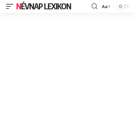
NÉVNAP LEXIKON
Aa
Font
Resizer