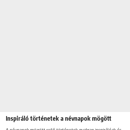
Inspiráló történetek a névnapok mögött
A névnapok mögött rejlő történetek gyakran inspirálóak és