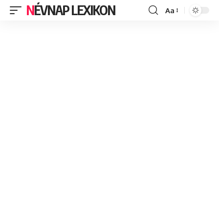
NÉVNAP LEXIKON
Aa
Font
Resizer