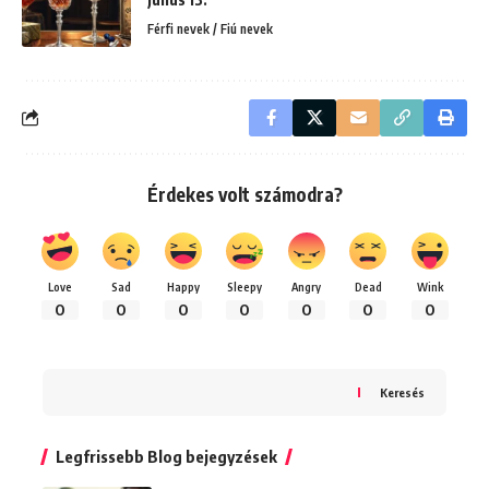
Férfi nevek / Fiú nevek
Érdekes volt számodra?
Love
Sad
Happy
Sleepy
Angry
Dead
Wink
0
0
0
0
0
0
0
Keresés
Legfrissebb Blog bejegyzések