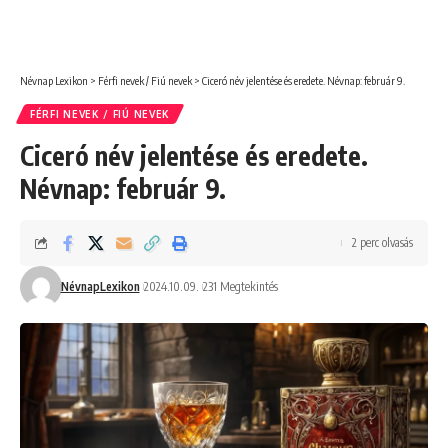
Névnap Lexikon
>
Férfi nevek / Fiú nevek
>
Ciceró név jelentése és eredete. Névnap: február 9.
FÉRFI NEVEK / FIÚ NEVEK
Ciceró név jelentése és eredete.
Névnap: február 9.
2 perc olvasás
NévnapLexikon
2024.10.09.
231 Megtekintés