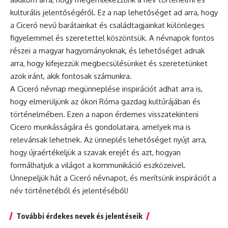
kulturális jelentőségéről. Ez a nap lehetőséget ad arra, hogy
a Ciceró nevű barátainkat és családtagjainkat különleges
figyelemmel és szeretettel köszöntsük. A névnapok fontos
részei a magyar hagyományoknak, és lehetőséget adnak
arra, hogy kifejezzük megbecsülésünket és szeretetünket
azok iránt, akik fontosak számunkra.
A Ciceró
névnap
megünneplése inspirációt adhat arra is,
hogy elmerüljünk az ókori Róma gazdag kultúrájában és
történelmében. Ezen a napon érdemes visszatekinteni
Cicero munkásságára és gondolataira, amelyek ma is
relevánsak lehetnek. Az
ünneplés
lehetőséget nyújt arra,
hogy újraértékeljük a szavak erejét és azt, hogyan
formálhatjuk a világot a kommunikáció eszközeivel.
Ünnepeljük hát a Ciceró névnapot, és merítsünk inspirációt a
név történetéből és jelentéséből!
További érdekes nevek és jelentéseik