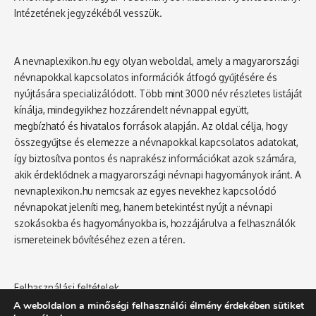
Intézetének jegyzékéből vesszük.
A nevnaplexikon.hu egy olyan weboldal, amely a magyarországi
névnapokkal kapcsolatos információk átfogó gyűjtésére és
nyújtására specializálódott. Több mint 3000 név részletes listáját
kínálja, mindegyikhez hozzárendelt névnappal együtt,
megbízható és hivatalos források alapján. Az oldal célja, hogy
összegyűjtse és elemezze a névnapokkal kapcsolatos adatokat,
így biztosítva pontos és naprakész információkat azok számára,
akik érdeklődnek a magyarországi névnapi hagyományok iránt. A
nevnaplexikon.hu nemcsak az egyes nevekhez kapcsolódó
névnapokat jeleníti meg, hanem betekintést nyújt a névnapi
szokásokba és hagyományokba is, hozzájárulva a felhasználók
ismereteinek bővítéséhez ezen a téren.
Felhasználási feltételek
Adatvédelmi tájékoztató
A weboldalon a minőségi felhasználói élmény érdekében sütiket