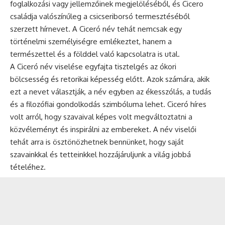
foglalkozási vagy jellemzőinek megjelöléséből, és Cicero
családja valószínűleg a csicseriborsó termesztéséből
szerzett hírnevet. A Ciceró név tehát nemcsak egy
történelmi személyiségre emlékeztet, hanem a
természettel és a földdel való kapcsolatra is utal.
A Ciceró név viselése egyfajta tisztelgés az ókori
bölcsesség és retorikai képesség előtt. Azok számára, akik
ezt a nevet választják, a név egyben az ékesszólás, a tudás
és a filozófiai gondolkodás szimbóluma lehet. Ciceró híres
volt arról, hogy szavaival képes volt megváltoztatni a
közvéleményt és inspirálni az embereket. A név viselői
tehát arra is ösztönözhetnek bennünket, hogy saját
szavainkkal és tetteinkkel hozzájáruljunk a világ jobbá
tételéhez.