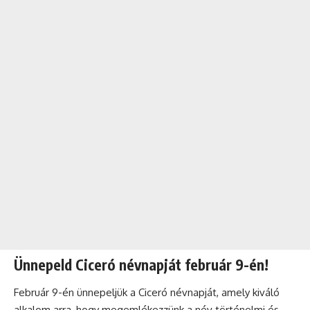
Ünnepeld Ciceró névnapját február 9-én!
Február 9-én ünnepeljük a Ciceró névnapját, amely kiváló
alkalom arra, hogy megemlékezzünk a név történelmi és