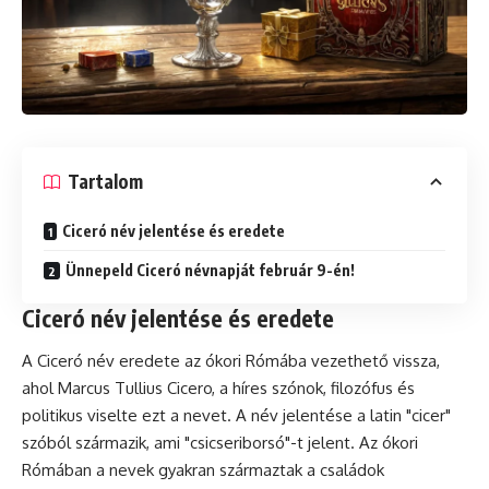
Tartalom
Ciceró név jelentése és eredete
Ünnepeld Ciceró névnapját február 9-én!
Ciceró név jelentése és eredete
A Ciceró név eredete az ókori Rómába vezethető vissza,
ahol Marcus Tullius Cicero, a híres szónok, filozófus és
politikus viselte ezt a nevet. A név jelentése a latin "cicer"
szóból származik, ami "csicseriborsó"-t jelent. Az ókori
Rómában a nevek gyakran származtak a családok