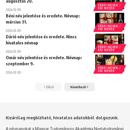
augusztus 20.
FÉRFI NEVEK /
FIÚ NEVEK
2024.10.09.
Béni név jelentése és eredete. Névnap:
március 31.
FÉRFI NEVEK /
FIÚ NEVEK
2024.10.09.
Dárió név jelentése és eredete. Nincs
hivatalos névnap
FÉRFI NEVEK /
FIÚ NEVEK
2024.10.09.
Omár név jelentése és eredete. Névnap:
szeptember 9.
FÉRFI NEVEK /
FIÚ NEVEK
2024.10.09.
Előző
Következő
Kizárólag megbízható, hivatalos adatokból dolgozunk.
A névnapokat a Magyar Tudományos Akadémia Nyelvtudományi