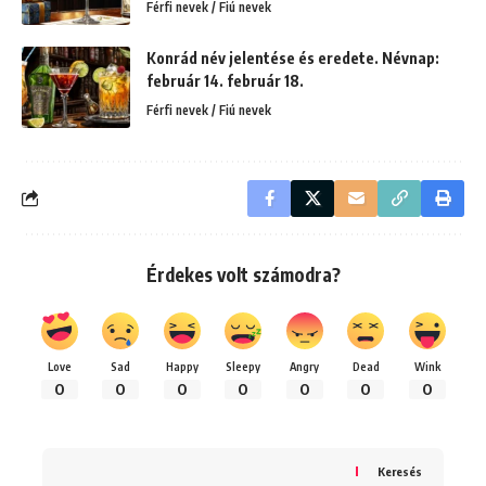
Férfi nevek / Fiú nevek
Konrád név jelentése és eredete. Névnap:
február 14. február 18.
Férfi nevek / Fiú nevek
Érdekes volt számodra?
Love
Sad
Happy
Sleepy
Angry
Dead
Wink
0
0
0
0
0
0
0
Keresés