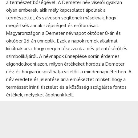
a természet bőségével. A Demeter név viselői gyakran
olyan emberek, akik mély kapcsolatot ápolnak a
természettel, és szívesen segítenek másoknak, hogy
megértsék annak szépségeit és erőforrásait.
Magyarországon a Demeter névnapot október 8-án és
október 26-án ünneplik. Ezek a napok remek alkalmat
kínálnak arra, hogy megemlékezzünk a név jelentéséről és
szimbolikájáról. A
névnapok
ünneplése során érdemes
elgondolkodni azon, milyen értékeket hordoz a Demeter
név, és hogyan inspirálhatja viselőit a mindennapi életben. A
név eredete és jelentése arra emlékeztet minket, hogy a
természet iránti tisztelet és a közösség szolgálata fontos
értékek, melyeket ápolnunk kell.