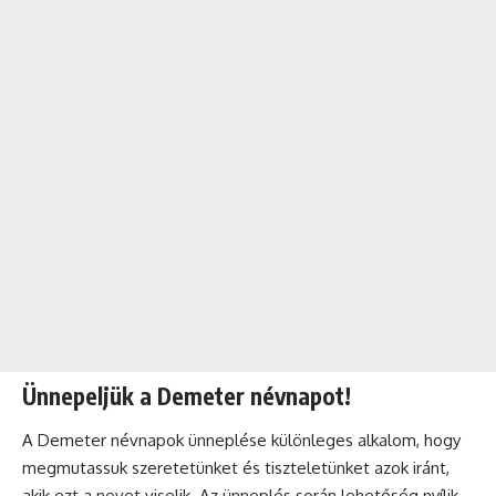
Ünnepeljük a Demeter névnapot!
A Demeter névnapok ünneplése különleges alkalom, hogy
megmutassuk szeretetünket és tiszteletünket azok iránt,
akik ezt a nevet viselik. Az
ünneplés
során lehetőség nyílik