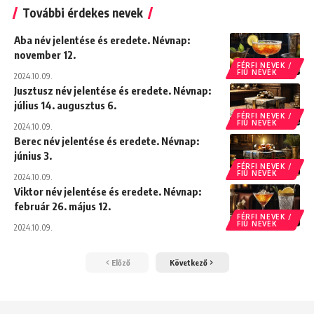
További érdekes nevek
Aba név jelentése és eredete. Névnap:
november 12.
FÉRFI NEVEK /
FIÚ NEVEK
2024.10.09.
Jusztusz név jelentése és eredete. Névnap:
július 14. augusztus 6.
FÉRFI NEVEK /
FIÚ NEVEK
2024.10.09.
Berec név jelentése és eredete. Névnap:
június 3.
FÉRFI NEVEK /
FIÚ NEVEK
2024.10.09.
Viktor név jelentése és eredete. Névnap:
február 26. május 12.
FÉRFI NEVEK /
FIÚ NEVEK
2024.10.09.
Előző
Következő