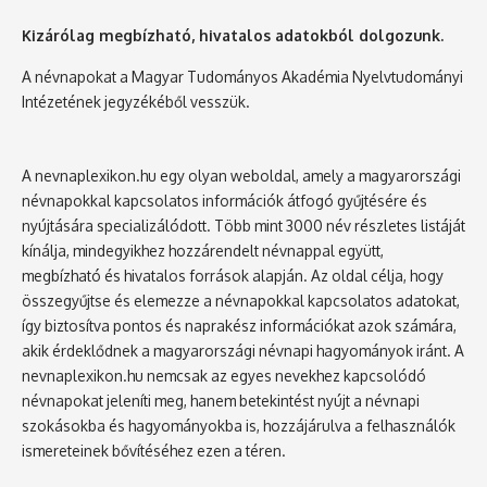
Kizárólag megbízható, hivatalos adatokból dolgozunk.
A névnapokat a Magyar Tudományos Akadémia Nyelvtudományi
Intézetének jegyzékéből vesszük.
A nevnaplexikon.hu egy olyan weboldal, amely a magyarországi
névnapokkal kapcsolatos információk átfogó gyűjtésére és
nyújtására specializálódott. Több mint 3000 név részletes listáját
kínálja, mindegyikhez hozzárendelt névnappal együtt,
megbízható és hivatalos források alapján. Az oldal célja, hogy
összegyűjtse és elemezze a névnapokkal kapcsolatos adatokat,
így biztosítva pontos és naprakész információkat azok számára,
akik érdeklődnek a magyarországi névnapi hagyományok iránt. A
nevnaplexikon.hu nemcsak az egyes nevekhez kapcsolódó
névnapokat jeleníti meg, hanem betekintést nyújt a névnapi
szokásokba és hagyományokba is, hozzájárulva a felhasználók
ismereteinek bővítéséhez ezen a téren.