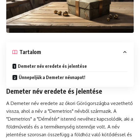
Tartalom
Demeter név eredete és jelentése
Ünnepeljük a Demeter névnapot!
Demeter név eredete és jelentése
A Demeter név eredete az ókori Görögországba vezethető
vissza, ahol a név a "Demetrios" névből származik. A
"Demetrios" a "Démétér" istennő nevéhez kapcsolódik, aki a
földművelés és a termékenység istennője volt. A név
jelentése szorosan összefügg a földhöz való kötődéssel és