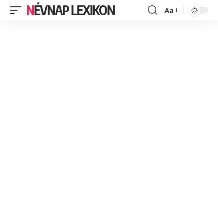
NÉVNAP LEXIKON
Aa
Font
Resizer