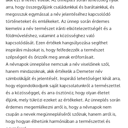
arra, hogy összegyűljünk családunkkal és barátainkkal, és
megosszuk egymással a név jelentéséhez kapcsolódó
történeteket és emlékeket. Az ünnep során érdemes
kiemelni a név természet iránti elkötelezettségét és a
földműveléshez, valamint a közösséghez való
kapcsolódását. Ezen értékek hangsúlyozása segíthet
inspirálni másokat is, hogy felfedezzék a természet
szépségeit és őrizzék meg annak erőforrásait.
A névnapok ünneplése nemcsak a név viselőinek szól,
hanem mindazoknak, akik értékelik a Demeter név
szimbolikáját és jelentését. Inspiráló lehetőséget kínál arra,
hogy elgondolkodjunk saját kapcsolatunkról a természettel
és a közösséggel, és arra ösztönöz, hogy olyan életet
éljünk, mely tükrözi ezeket az értékeket. Az ünneplés során
érdemes megemlékezni arról is, hogy a névnapok nem
csupán a nevek megünnepléséről szólnak, hanem arról is,
hogy hogyan élhetünk harmóniában a természettel és