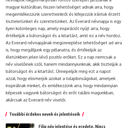
magyar kultúrában, hiszen lehetőséget adnak arra, hogy
megemlékezzünk szeretteinkről és kifejezzük irántuk érzett
tiszteletünket és szeretetünket. Az Everard névnapja is egy
ilyen különleges nap, amely inspirációt nyújt arra, hogy
értékeljük a bátorságot és a kitartást, amit ez a név hordoz.
Az Everard névnapjának megünneplése lehetőséget ad arra
is, hogy megálljunk egy pillanatra, és értékeljük az
életünkben jelen lévő pozitív erőket. Ez a nap nemcsak a
név viselőinek szól, hanem mindannyiunknak, akik tiszteljük a
bátorságot és a kitartást. Ünnepeljük meg ezt a napot
azzal, hogy elismerjük azokat a tulajdonságokat, amelyek
inspirálnak minket, és emlékezzünk arra, hogy mindannyian
képesek vagyunk bátorságot és erőt találni magunkban,
akárcsak az Everard név viselői.
További érdekes nevek és jelentéseik
Filip név jelentése és eredete. Nincs