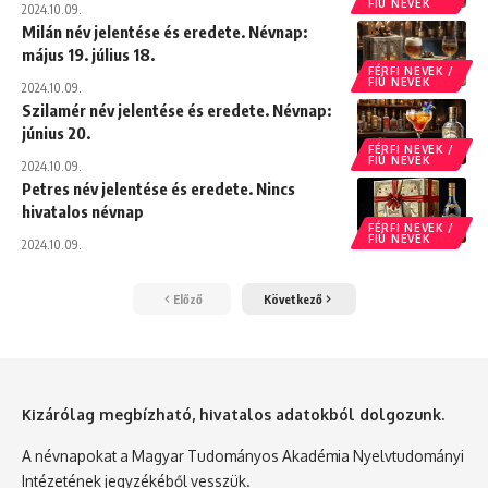
FIÚ NEVEK
2024.10.09.
Milán név jelentése és eredete. Névnap:
május 19. július 18.
FÉRFI NEVEK /
FIÚ NEVEK
2024.10.09.
Szilamér név jelentése és eredete. Névnap:
június 20.
FÉRFI NEVEK /
FIÚ NEVEK
2024.10.09.
Petres név jelentése és eredete. Nincs
hivatalos névnap
FÉRFI NEVEK /
FIÚ NEVEK
2024.10.09.
Előző
Következő
Kizárólag megbízható, hivatalos adatokból dolgozunk.
A névnapokat a Magyar Tudományos Akadémia Nyelvtudományi
Intézetének jegyzékéből vesszük.