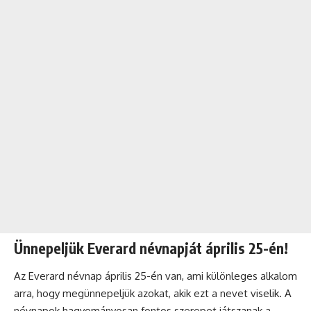
Ünnepeljük Everard névnapját április 25-én!
Az Everard
névnap
április 25-én van, ami különleges alkalom
arra, hogy megünnepeljük azokat, akik ezt a nevet viselik. A
névnapok hagyományosan fontos szerepet játszanak a