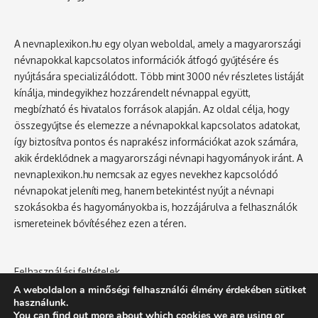
A nevnaplexikon.hu egy olyan weboldal, amely a magyarországi
névnapokkal kapcsolatos információk átfogó gyűjtésére és
nyújtására specializálódott. Több mint 3000 név részletes listáját
kínálja, mindegyikhez hozzárendelt névnappal együtt,
megbízható és hivatalos források alapján. Az oldal célja, hogy
összegyűjtse és elemezze a névnapokkal kapcsolatos adatokat,
így biztosítva pontos és naprakész információkat azok számára,
akik érdeklődnek a magyarországi névnapi hagyományok iránt. A
nevnaplexikon.hu nemcsak az egyes nevekhez kapcsolódó
névnapokat jeleníti meg, hanem betekintést nyújt a névnapi
szokásokba és hagyományokba is, hozzájárulva a felhasználók
ismereteinek bővítéséhez ezen a téren.
Felhasználási feltételek
Adatvédelmi tájékoztató
A weboldalon a minőségi felhasználói élmény érdekében sütiket
használunk.
You can find out more about which cookies we are using or