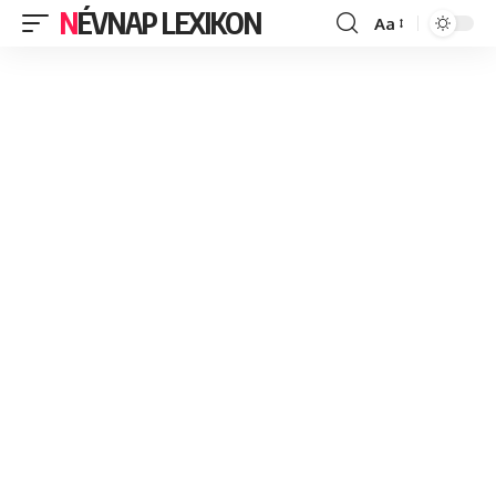
NÉVNAP LEXIKON
Aa
Font
Resizer