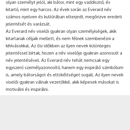
olyan személyt jelöl, aki bátor, mint egy vaddisznó, és
kitartó, mint egy harcos. Az évek során az Everard név
számos nyelven és kultúrában elterjedt, megőrizve eredeti
jelentését és varázsát.
Az Everard név viselői gyakran olyan személyiségek, akik
kitartanak céljaik mellett, és nem félnek szembenézni a
kihívásokkal. Az ősi időkben az ilyen nevek különleges
jelentéssel bírtak, hiszen a név viselője gyakran azonosult a
név jelentésével. Az Everard név tehát nemcsak egy
egyszerű személyazonosító, hanem egy inspiráló szimbólum
is, amely bátorságot és eltökéltséget sugall. Az ilyen nevek
viselői gyakran válnak vezetőkké, akik képesek másokat is
motiválni és inspirálni.