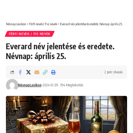
Névnap Lexikon
>
Férfi nevek / Fiú nevek
>
Everard név jelentése és eredete. Névnap: április 25.
FÉRFI NEVEK / FIÚ NEVEK
Everard név jelentése és eredete.
Névnap: április 25.
2 perc olvasás
NévnapLexikon
2024.10.09.
194 Megtekintés