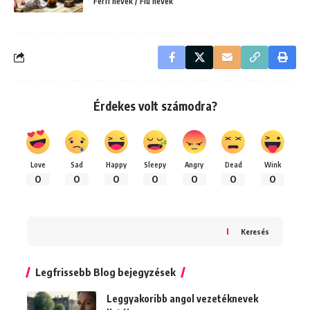
Férfi nevek / Fiú nevek
Érdekes volt számodra?
Love
Sad
Happy
Sleepy
Angry
Dead
Wink
0
0
0
0
0
0
0
Keresés
Legfrissebb Blog bejegyzések
Leggyakoribb angol vezetéknevek