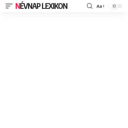
NÉVNAP LEXIKON
Aa
Font
Resizer