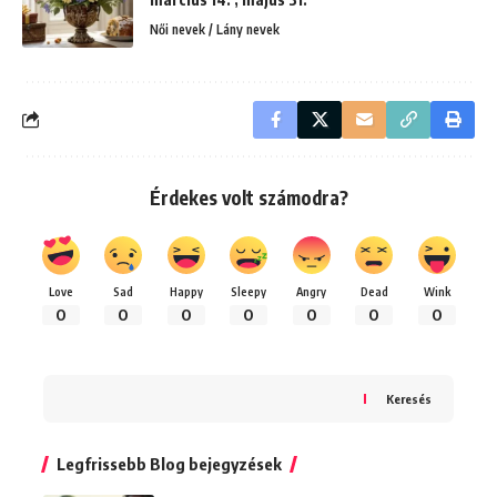
Női nevek / Lány nevek
Érdekes volt számodra?
Love
Sad
Happy
Sleepy
Angry
Dead
Wink
0
0
0
0
0
0
0
Keresés
Legfrissebb Blog bejegyzések