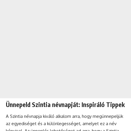
Ünnepeld Szintia névnapját: Inspiráló Tippek
A Szintia névnapja kiváló alkalom arra, hogy megünnepeljük
az egyediséget és a különlegességet, amelyet ez a név
képvisel. Az
ünneplés
lehetőséget ad arra, hogy a Szintia