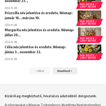
november 23. ,
NŐI NEVEK /
LÁNY NEVEK
2024.10.08.
Priszcilla név jelentése és eredete. Névnap:
január 16. , március 10.
NŐI NEVEK /
LÁNY NEVEK
2024.10.08.
Margarita név jelentése és eredete. Névnap:
július 20. ,
NŐI NEVEK /
LÁNY NEVEK
2024.10.08.
Célia név jelentése és eredete. Névnap:
június 3. , november 22.
NŐI NEVEK /
LÁNY NEVEK
2024.10.08.
Előző
Következő
Kizárólag megbízható, hivatalos adatokból dolgozunk.
A névnapokat a Magyar Tudományos Akadémia Nyelvtudományi