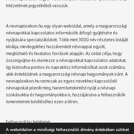
Intézetének jegyzékéből vesszük.
A nevnaplexikon.hu egy olyan weboldal, amely a magyarországi
névnapokkal kapcsolatos információk átfogó gyűjtésére és
nyújtására specializálódott. Több mint 3000 név részletes listáját
kínálja, mindegyikhez hozzárendelt névnappal együtt,
megbízható és hivatalos források alapján. Az oldal célja, hogy
összegyűjtse és elemezze a névnapokkal kapcsolatos adatokat,
így biztosítva pontos és naprakész információkat azok számára,
akik érdeklődnek a magyarországi névnapi hagyományok iránt. A
nevnaplexikon.hu nemcsak az egyes nevekhez kapcsolódó
névnapokat jeleníti meg, hanem betekintést nyújt a névnapi
szokásokba és hagyományokba is, hozzájárulva a felhasználók
ismereteinek bővítéséhez ezen a téren.
Felhasználási feltételek
Adatvédelmi tájékoztató
A weboldalon a minőségi felhasználói élmény érdekében sütiket