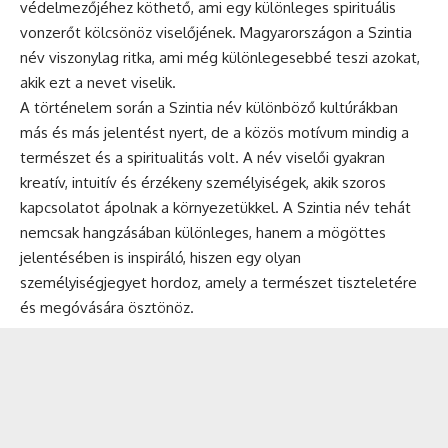
védelmezőjéhez köthető, ami egy különleges spirituális
vonzerőt kölcsönöz viselőjének. Magyarországon a Szintia
név viszonylag ritka, ami még különlegesebbé teszi azokat,
akik ezt a nevet viselik.
A történelem során a Szintia név különböző kultúrákban
más és más jelentést nyert, de a közös motívum mindig a
természet és a spiritualitás volt. A név viselői gyakran
kreatív, intuitív és érzékeny személyiségek, akik szoros
kapcsolatot ápolnak a környezetükkel. A Szintia név tehát
nemcsak hangzásában különleges, hanem a mögöttes
jelentésében is inspiráló, hiszen egy olyan
személyiségjegyet hordoz, amely a természet tiszteletére
és megóvására ösztönöz.