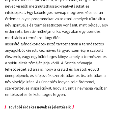
nevet viselők megmutathassák kreativitásukat és
intuíciójukat. Egy különleges
névnap
megtervezése során
érdemes olyan programokat választani, amelyek tükrözik a
név spirituális és természetközeli vonásait, mint például egy
erdei séta, kreatív műhelymunka, vagy akár egy csendes
meditáció a természet lágy ölén.
Inspiráló ajándékötletek közé tartozhatnak a természetes
anyagokból készült kézműves tárgyak, személyre szabott
ékszerek, vagy egy különleges könyv, amely a természet és
a spiritualitás témáját járja körül. A Szintia névnapja
lehetőséget ad arra is, hogy a család és barátok együtt
ünnepeljenek, és kifejezzék szeretetüket és tiszteletüket a
név viselője iránt. Az ünneplés legyen tele örömmel,
szeretettel és inspirációval, hogy a Szintia névnapja valóban
emlékezetes és különleges legyen.
További érdekes nevek és jelentéseik