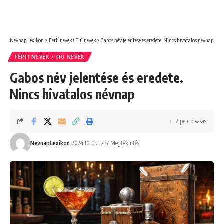
Névnap Lexikon
>
Férfi nevek / Fiú nevek
>
Gabos név jelentése és eredete. Nincs hivatalos névnap
FÉRFI NEVEK / FIÚ NEVEK
Gabos név jelentése és eredete.
Nincs hivatalos névnap
2 perc olvasás
NévnapLexikon
2024.10.09.
237 Megtekintés