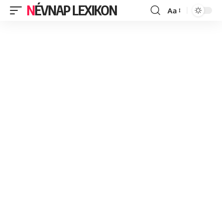
NÉVNAP LEXIKON
Aa
Font
Resizer