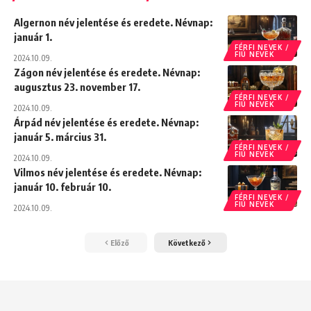
Algernon név jelentése és eredete. Névnap:
január 1.
FÉRFI NEVEK /
FIÚ NEVEK
2024.10.09.
Zágon név jelentése és eredete. Névnap:
augusztus 23. november 17.
FÉRFI NEVEK /
FIÚ NEVEK
2024.10.09.
Árpád név jelentése és eredete. Névnap:
január 5. március 31.
FÉRFI NEVEK /
FIÚ NEVEK
2024.10.09.
Vilmos név jelentése és eredete. Névnap:
január 10. február 10.
FÉRFI NEVEK /
FIÚ NEVEK
2024.10.09.
Előző
Következő