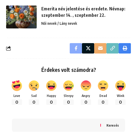
Emerita név jelentése és eredete. Névnap:
szeptember 14. , szeptember 22.
Női nevek / Lány nevek
Érdekes volt számodra?
Love
Sad
Happy
Sleepy
Angry
Dead
Wink
0
0
0
0
0
0
0
Keresés