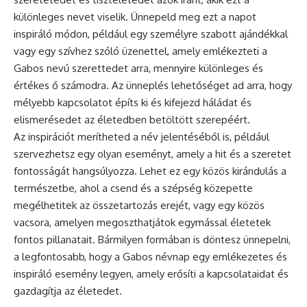
különleges nevet viselik. Ünnepeld meg ezt a napot
inspiráló módon, például egy személyre szabott ajándékkal
vagy egy szívhez szóló üzenettel, amely emlékezteti a
Gabos nevű szerettedet arra, mennyire különleges és
értékes ő számodra. Az
ünneplés
lehetőséget ad arra, hogy
mélyebb kapcsolatot építs ki és kifejezd háládat és
elismerésedet az életedben betöltött szerepéért.
Az inspirációt merítheted a név jelentéséből is, például
szervezhetsz egy olyan eseményt, amely a hit és a szeretet
fontosságát hangsúlyozza. Lehet ez egy közös kirándulás a
természetbe, ahol a csend és a szépség közepette
megélhetitek az összetartozás erejét, vagy egy közös
vacsora, amelyen megoszthatjátok egymással életetek
fontos pillanatait. Bármilyen formában is döntesz ünnepelni,
a legfontosabb, hogy a Gabos névnap egy emlékezetes és
inspiráló esemény legyen, amely erősíti a kapcsolataidat és
gazdagítja az életedet.