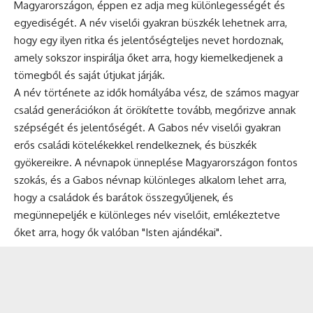
Magyarországon, éppen ez adja meg különlegességét és
egyediségét. A név viselői gyakran büszkék lehetnek arra,
hogy egy ilyen ritka és jelentőségteljes nevet hordoznak,
amely sokszor inspirálja őket arra, hogy kiemelkedjenek a
tömegből és saját útjukat járják.
A név története az idők homályába vész, de számos magyar
család generációkon át örökítette tovább, megőrizve annak
szépségét és jelentőségét. A Gabos név viselői gyakran
erős családi kötelékekkel rendelkeznek, és büszkék
gyökereikre. A névnapok ünneplése Magyarországon fontos
szokás, és a Gabos
névnap
különleges alkalom lehet arra,
hogy a családok és barátok összegyűljenek, és
megünnepeljék e különleges név viselőit, emlékeztetve
őket arra, hogy ők valóban "Isten ajándékai".