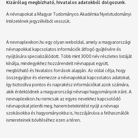
Kizárólag megbízható, hivatalos adatokból dolgozunk.
A névnapokat a Magyar Tudományos Akadémia Nyelvtudományi
Intézetének jegyzékéből vesszük.
A nevnaplexikon.hu egy olyan weboldal, amely a magyarországi
névnapokkal kapcsolatos információk átfogó gyűjtésére és
nyújtására specializálódott. Több mint 3000 név részletes listáját
kínálja, mindegyikhez hozzárendelt névnappal együtt,
megbízható és hivatalos források alapján. Az oldal célja, hogy
összegyűjtse és elemezze a névnapokkal kapcsolatos adatokat,
így biztosítva pontos és naprakész információkat azok számára,
akik érdeklődnek a magyarországi névnapi hagyományok iránt. A
nevnaplexikon.hu nemcsak az egyes nevekhez kapcsolódó
névnapokat jeleníti meg, hanem betekintést nyújt a névnapi
szokásokba és hagyományokba is, hozzájárulva a felhasználók
ismereteinek bővítéséhez ezen a téren.