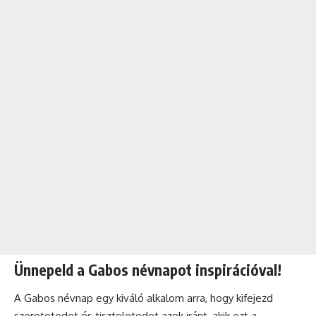
Ünnepeld a Gabos névnapot inspirációval!
A Gabos névnap egy kiváló alkalom arra, hogy kifejezd
szeretetedet és tiszteletedet azok iránt, akik ezt a