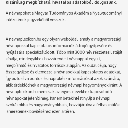
Kizárólag megbízható, hivatalos adatokból dolgozunk.
A névnapokat a Magyar Tudományos Akadémia Nyelvtudományi
Intézetének jegyzékéből vesszük.
A nevnaplexikon.hu egy olyan weboldal, amely a magyarországi
névnapokkal kapcsolatos információk átfogó gyűjtésére és
nyújtására specializálódott. Több mint 3000 név részletes listáját
kínálja, mindegyikhez hozzárendelt névnappal együtt,
megbízható és hivatalos források alapján. Az oldal célja, hogy
összegyűjtse és elemezze a névnapokkal kapcsolatos adatokat,
így biztosítva pontos és naprakész információkat azok számára,
akik érdeklődnek a magyarországi névnapi hagyományok iránt. A
nevnaplexikon.hu nemcsak az egyes nevekhez kapcsolódó
névnapokat jeleníti meg, hanem betekintést nyújt a névnapi
szokásokba és hagyományokba is, hozzájárulva a felhasználók
ismereteinek bővítéséhez ezen a téren.