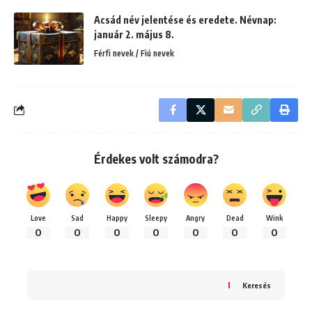
Acsád név jelentése és eredete. Névnap:
január 2. május 8.
Férfi nevek / Fiú nevek
Érdekes volt számodra?
Love
Sad
Happy
Sleepy
Angry
Dead
Wink
0
0
0
0
0
0
0
Keresés