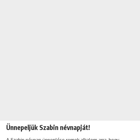
Ünnepeljük Szabin névnapját!
A Szabin
névnap
ünneplése remek alkalom arra, hogy