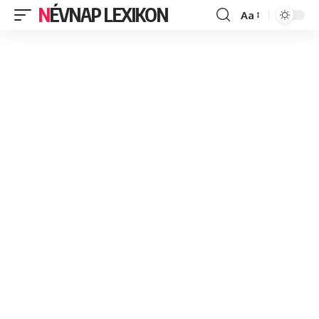
NÉVNAP LEXIKON
Aa
Font
Resizer