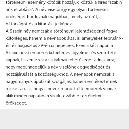
történelmi esemény kötődik hozzájuk, köztük a híres "szabin
nők elrablása". A név viselői így egy olyan történelmi
örökséget hordoznak magukban, amely az erőt, a
bátorságot és a kitartást jelképezi.
A Szabin név nemcsak a történelmi jelentőségénél fogva
különleges, hanem a névnapok által is, amelyeket február 9-
én és augusztus 29-én ünnepelnek. Ezen a két napon a
Szabin nevű emberek különleges figyelmet és szeretetet
kapnak, hiszen ezek az alkalmak lehetőséget adnak arra,
hogy megünnepeljük a név viselőinek egyediségét és
hozzájárulását a közösségükhöz. A névnapok nemcsak a
hagyományok ápolását szolgálják, hanem emlékeztetnek
minket arra is, hogy a nevek mögött élő emberek vannak,
akik mindennapjaikban viszik tovább e történelmi
örökséget.