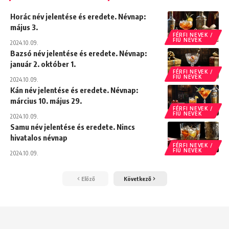
Horác név jelentése és eredete. Névnap:
május 3.
FÉRFI NEVEK /
FIÚ NEVEK
2024.10.09.
Bazsó név jelentése és eredete. Névnap:
január 2. október 1.
FÉRFI NEVEK /
FIÚ NEVEK
2024.10.09.
Kán név jelentése és eredete. Névnap:
március 10. május 29.
FÉRFI NEVEK /
FIÚ NEVEK
2024.10.09.
Samu név jelentése és eredete. Nincs
hivatalos névnap
FÉRFI NEVEK /
FIÚ NEVEK
2024.10.09.
Előző
Következő