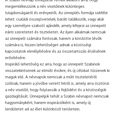
megemlékezzünk a név viselőinek különleges
tulajdonságairól és erényeiről. Az
ünneplés
formája sokféle
lehet: családi összejövetelek, baráti találkozók, vagy akár
egy személyre szabott ajándék, amely kifejezi az ünnepelt
iránti szeretetet és tiszteletet. Az ilyen alkalmak nemcsak
az ünnepelt számára fontosak, hanem a körülötte lévők
számára is, hiszen lehetőséget adnak a közösségi
kapcsolatok elmélyítésére és az összetartozás érzésének
erősítésére.
Inspiráló lehetőség ez arra, hogy az ünnepelt Szabinok
visszatekintsenek az elmúlt évükre, és új célokat tűzzenek ki
maguk elé. A névnapok nemcsak a múlt tiszteletéről
szólnak, hanem a jövőbe vetett hitről is, amely arra ösztönzi
a név viselőit, hogy folytassák a fejlődést és a közösségük
gazdagítását. Ünnepeljük tehát a Szabin névnapot nemcsak
hagyományként, hanem inspirációként is, amely új
lendületet ad az élet különböző területein.