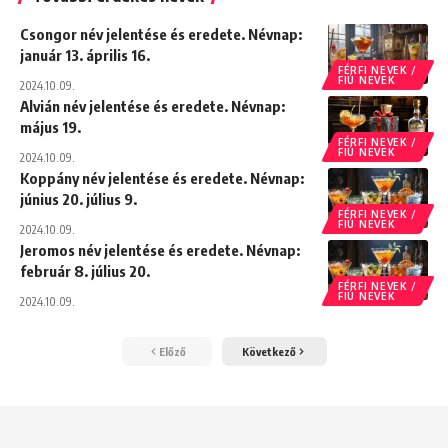
Csongor név jelentése és eredete. Névnap:
január 13. április 16.
FÉRFI NEVEK /
FIÚ NEVEK
2024.10.09.
Alvián név jelentése és eredete. Névnap:
május 19.
FÉRFI NEVEK /
FIÚ NEVEK
2024.10.09.
Koppány név jelentése és eredete. Névnap:
június 20. július 9.
FÉRFI NEVEK /
FIÚ NEVEK
2024.10.09.
Jeromos név jelentése és eredete. Névnap:
február 8. július 20.
FÉRFI NEVEK /
FIÚ NEVEK
2024.10.09.
Előző
Következő