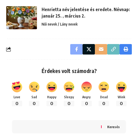
Henrietta név jelentése és eredete. Névnap:
január 25. , március 2.
Női nevek / Lány nevek
Érdekes volt számodra?
Love
Sad
Happy
Sleepy
Angry
Dead
Wink
0
0
0
0
0
0
0
Keresés