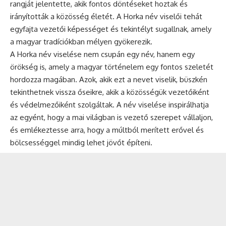
rangját jelentette, akik fontos döntéseket hoztak és
irányították a közösség életét. A Horka név viselői tehát
egyfajta vezetői képességet és tekintélyt sugallnak, amely
a magyar tradíciókban mélyen gyökerezik.
A Horka név viselése nem csupán egy név, hanem egy
örökség is, amely a magyar történelem egy fontos szeletét
hordozza magában. Azok, akik ezt a nevet viselik, büszkén
tekinthetnek vissza őseikre, akik a közösségük vezetőiként
és védelmezőiként szolgáltak. A név viselése inspirálhatja
az egyént, hogy a mai világban is vezető szerepet vállaljon,
és emlékeztesse arra, hogy a múltból merített erővel és
bölcsességgel mindig lehet jövőt építeni.