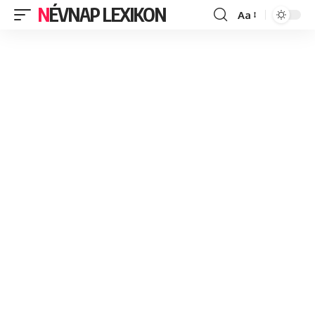
NÉVNAP LEXIKON
Aa
Font
Resizer