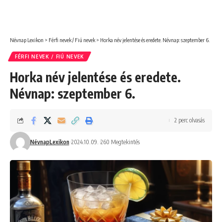
Névnap Lexikon
>
Férfi nevek / Fiú nevek
>
Horka név jelentése és eredete. Névnap: szeptember 6.
FÉRFI NEVEK / FIÚ NEVEK
Horka név jelentése és eredete.
Névnap: szeptember 6.
2 perc olvasás
NévnapLexikon
2024.10.09.
260 Megtekintés