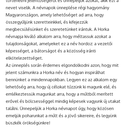
történelmi jelentőségéről és ünnepeljük azokat, akik ezt a
nevet viselik. A
névnapok
ünneplése régi hagyomány
Magyarországon, amely lehetőséget ad arra, hogy
összegyűljünk szeretteinkkel, és kifejezzük
megbecsülésünket és szeretetünket irántuk. A Horka
névnapja kiváló alkalom arra, hogy méltassuk azokat a
tulajdonságokat, amelyeket ez a név hordoz: a vezetői
képességet, a bátorságot és a közösség iránti
elkötelezettséget.
Az
ünneplés
során érdemes elgondolkodni azon, hogy mit
jelent számunkra a Horka név és hogyan inspirálhat
bennünket a mindennapokban. Legyen ez az alkalom egy
lehetőség arra, hogy új célokat tűzzünk ki magunk elé, és
emlékeztessük magunkat arra, hogy a múltból merített
erővel és bölcsességgel mindig képesek vagyunk új utakat
találni. Ünnepeljük a Horka névnapot úgy, hogy közösen
emeljük poharunkat a múlt és a jövő sikereire, és legyünk
büszkék örökségünkre!