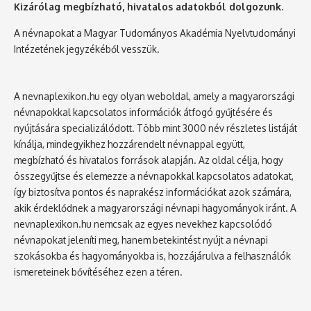
Kizárólag megbízható, hivatalos adatokból dolgozunk.
A névnapokat a Magyar Tudományos Akadémia Nyelvtudományi
Intézetének jegyzékéből vesszük.
A nevnaplexikon.hu egy olyan weboldal, amely a magyarországi
névnapokkal kapcsolatos információk átfogó gyűjtésére és
nyújtására specializálódott. Több mint 3000 név részletes listáját
kínálja, mindegyikhez hozzárendelt névnappal együtt,
megbízható és hivatalos források alapján. Az oldal célja, hogy
összegyűjtse és elemezze a névnapokkal kapcsolatos adatokat,
így biztosítva pontos és naprakész információkat azok számára,
akik érdeklődnek a magyarországi névnapi hagyományok iránt. A
nevnaplexikon.hu nemcsak az egyes nevekhez kapcsolódó
névnapokat jeleníti meg, hanem betekintést nyújt a névnapi
szokásokba és hagyományokba is, hozzájárulva a felhasználók
ismereteinek bővítéséhez ezen a téren.