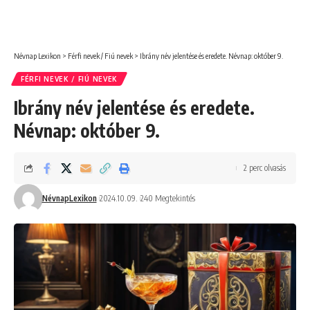
Névnap Lexikon
>
Férfi nevek / Fiú nevek
>
Ibrány név jelentése és eredete. Névnap: október 9.
FÉRFI NEVEK / FIÚ NEVEK
Ibrány név jelentése és eredete.
Névnap: október 9.
2 perc olvasás
NévnapLexikon
2024.10.09.
240 Megtekintés