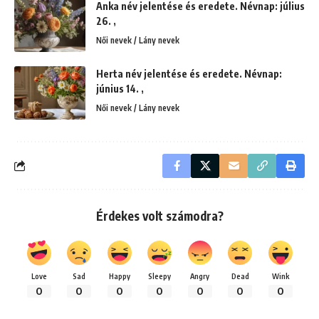
Anka név jelentése és eredete. Névnap: július
26. ,
Női nevek / Lány nevek
Herta név jelentése és eredete. Névnap:
június 14. ,
Női nevek / Lány nevek
Érdekes volt számodra?
Love
Sad
Happy
Sleepy
Angry
Dead
Wink
0
0
0
0
0
0
0