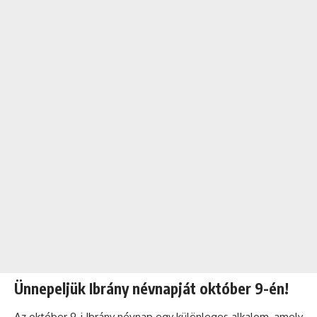
Ünnepeljük Ibrány névnapját október 9-én!
Az október 9-i Ibrány
névnap
egy különleges alkalom, amely