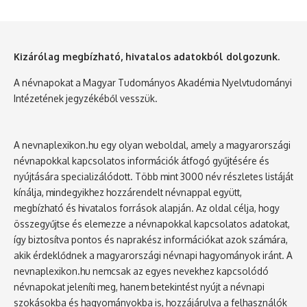
Kizárólag megbízható, hivatalos adatokból dolgozunk.
A névnapokat a Magyar Tudományos Akadémia Nyelvtudományi
Intézetének jegyzékéből vesszük.
A nevnaplexikon.hu egy olyan weboldal, amely a magyarországi
névnapokkal kapcsolatos információk átfogó gyűjtésére és
nyújtására specializálódott. Több mint 3000 név részletes listáját
kínálja, mindegyikhez hozzárendelt névnappal együtt,
megbízható és hivatalos források alapján. Az oldal célja, hogy
összegyűjtse és elemezze a névnapokkal kapcsolatos adatokat,
így biztosítva pontos és naprakész információkat azok számára,
akik érdeklődnek a magyarországi névnapi hagyományok iránt. A
nevnaplexikon.hu nemcsak az egyes nevekhez kapcsolódó
névnapokat jeleníti meg, hanem betekintést nyújt a névnapi
szokásokba és hagyományokba is, hozzájárulva a felhasználók