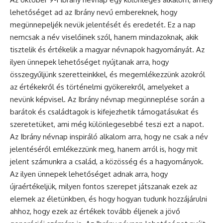
lehetőséget ad az Ibrány nevű embereknek, hogy
megünnepeljék nevük jelentését és eredetét. Ez a nap
nemcsak a név viselőinek szól, hanem mindazoknak, akik
tisztelik és értékelik a magyar névnapok hagyományát. Az
ilyen ünnepek lehetőséget nyújtanak arra, hogy
összegyűljünk szeretteinkkel, és megemlékezzünk azokról
az értékekről és történelmi gyökerekről, amelyeket a
nevünk képvisel. Az Ibrány névnap megünneplése során a
barátok és családtagok is kifejezhetik támogatásukat és
szeretetüket, ami még különlegesebbé teszi ezt a napot.
Az Ibrány névnap inspiráló alkalom arra, hogy ne csak a név
jelentéséről emlékezzünk meg, hanem arról is, hogy mit
jelent számunkra a család, a közösség és a hagyományok.
Az ilyen ünnepek lehetőséget adnak arra, hogy
újraértékeljük, milyen fontos szerepet játszanak ezek az
elemek az életünkben, és hogy hogyan tudunk hozzájárulni
ahhoz, hogy ezek az értékek tovább éljenek a jövő