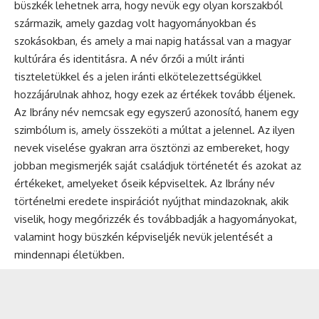
büszkék lehetnek arra, hogy nevük egy olyan korszakból
származik, amely gazdag volt hagyományokban és
szokásokban, és amely a mai napig hatással van a magyar
kultúrára és identitásra. A név őrzői a múlt iránti
tiszteletükkel és a jelen iránti elkötelezettségükkel
hozzájárulnak ahhoz, hogy ezek az értékek tovább éljenek.
Az Ibrány név nemcsak egy egyszerű azonosító, hanem egy
szimbólum is, amely összeköti a múltat a jelennel. Az ilyen
nevek viselése gyakran arra ösztönzi az embereket, hogy
jobban megismerjék saját családjuk történetét és azokat az
értékeket, amelyeket őseik képviseltek. Az Ibrány név
történelmi eredete inspirációt nyújthat mindazoknak, akik
viselik, hogy megőrizzék és továbbadják a hagyományokat,
valamint hogy büszkén képviseljék nevük jelentését a
mindennapi életükben.