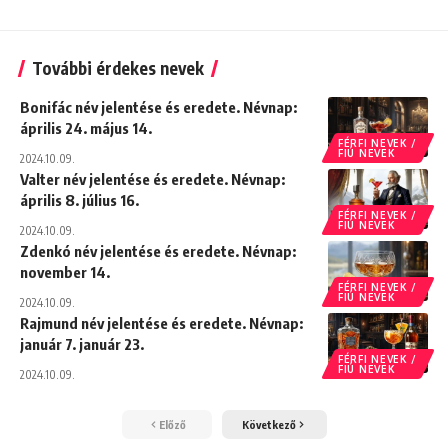
További érdekes nevek
Bonifác név jelentése és eredete. Névnap:
április 24. május 14.
FÉRFI NEVEK /
FIÚ NEVEK
2024.10.09.
Valter név jelentése és eredete. Névnap:
április 8. július 16.
FÉRFI NEVEK /
FIÚ NEVEK
2024.10.09.
Zdenkó név jelentése és eredete. Névnap:
november 14.
FÉRFI NEVEK /
FIÚ NEVEK
2024.10.09.
Rajmund név jelentése és eredete. Névnap:
január 7. január 23.
FÉRFI NEVEK /
FIÚ NEVEK
2024.10.09.
Előző
Következő