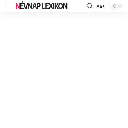
NÉVNAP LEXIKON
Aa
Font
Resizer