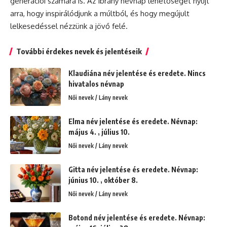
generációi számára is. Az Ibrány névnap lehetőséget nyújt
arra, hogy inspirálódjunk a múltból, és hogy megújult
lelkesedéssel nézzünk a jövő felé.
További érdekes nevek és jelentéseik
Klaudiána név jelentése és eredete. Nincs
hivatalos névnap
Női nevek / Lány nevek
Elma név jelentése és eredete. Névnap:
május 4. , július 10.
Női nevek / Lány nevek
Gitta név jelentése és eredete. Névnap:
június 10. , október 8.
Női nevek / Lány nevek
Botond név jelentése és eredete. Névnap: