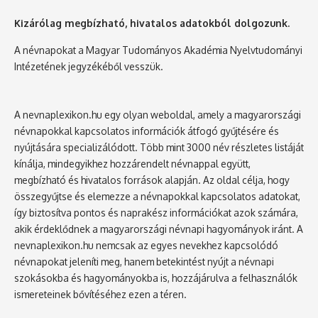
Kizárólag megbízható, hivatalos adatokból dolgozunk.
A névnapokat a Magyar Tudományos Akadémia Nyelvtudományi
Intézetének jegyzékéből vesszük.
A nevnaplexikon.hu egy olyan weboldal, amely a magyarországi
névnapokkal kapcsolatos információk átfogó gyűjtésére és
nyújtására specializálódott. Több mint 3000 név részletes listáját
kínálja, mindegyikhez hozzárendelt névnappal együtt,
megbízható és hivatalos források alapján. Az oldal célja, hogy
összegyűjtse és elemezze a névnapokkal kapcsolatos adatokat,
így biztosítva pontos és naprakész információkat azok számára,
akik érdeklődnek a magyarországi névnapi hagyományok iránt. A
nevnaplexikon.hu nemcsak az egyes nevekhez kapcsolódó
névnapokat jeleníti meg, hanem betekintést nyújt a névnapi
szokásokba és hagyományokba is, hozzájárulva a felhasználók
ismereteinek bővítéséhez ezen a téren.