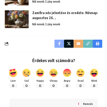
Női nevek / Lány nevek
Zamfira név jelentése és eredete. Névnap:
augusztus 26. ,
Női nevek / Lány nevek
Érdekes volt számodra?
Love
Sad
Happy
Sleepy
Angry
Dead
Wink
0
0
0
0
0
0
0
Keresés