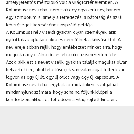
amely jelentős mérföldkő volt a világtörténelemben. A
Kolumbusz név tehát nemcsak egy egyszerű név, hanem
egy szimbólum is, amely a felfedezés, a bátorság és az új
lehetőségek keresésének inspiráló példája.
A Kolumbusz név viselői gyakran olyan személyek, akik
nyitottak az új kalandokra és nem félnek a kihívásoktól. A
név ereje abban rejlik, hogy emlékeztet minket arra, hogy
merjünk nagyot álmodni és elindulni az ismeretlen felé.
Azok, akik ezt a nevet viselik, gyakran találják magukat olyan
helyzetekben, ahol lehetőségük van valami újat felfedezni,
legyen az egy új út, egy új ötlet vagy egy új kapcsolat. A
Kolumbusz név tehát egyfajta útmutatóként szolgálhat
mindannyiunk számára, hogy soha ne féljünk kilépni a
komfortzónánkból, és felfedezni a világ rejtett kincseit.