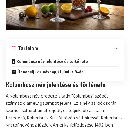
Tartalom
Kolumbusz név jelentése és története
Ünnepeljük a névnapját június 9-én!
Kolumbusz név jelentése és története
A Kolumbusz név eredete a latin "Columbus" szóból
származik, amely galambot jelent. Ez a név az idők során
számos kultúrában elterjedt, és leginkább az itáliai
felfedező, Kolumbusz Kristóf révén vált híressé. Kolumbusz
Kristóf nevéhez fűződik Amerika felfedezése 1492-ben,