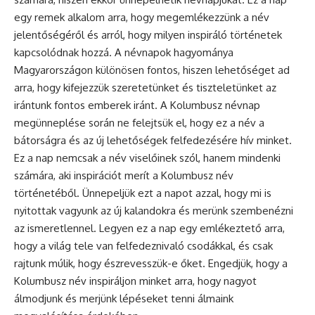
egy remek alkalom arra, hogy megemlékezzünk a név
jelentőségéről és arról, hogy milyen inspiráló történetek
kapcsolódnak hozzá. A névnapok hagyománya
Magyarországon különösen fontos, hiszen lehetőséget ad
arra, hogy kifejezzük szeretetünket és tiszteletünket az
irántunk fontos emberek iránt. A Kolumbusz
névnap
megünneplése során ne felejtsük el, hogy ez a név a
bátorságra és az új lehetőségek felfedezésére hív minket.
Ez a nap nemcsak a név viselőinek szól, hanem mindenki
számára, aki inspirációt merít a Kolumbusz név
történetéből. Ünnepeljük ezt a napot azzal, hogy mi is
nyitottak vagyunk az új kalandokra és merünk szembenézni
az ismeretlennel. Legyen ez a nap egy emlékeztető arra,
hogy a világ tele van felfedeznivaló csodákkal, és csak
rajtunk múlik, hogy észrevesszük-e őket. Engedjük, hogy a
Kolumbusz név inspiráljon minket arra, hogy nagyot
álmodjunk és merjünk lépéseket tenni álmaink