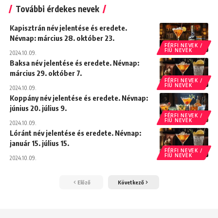
További érdekes nevek
Kapisztrán név jelentése és eredete.
Névnap: március 28. október 23.
FÉRFI NEVEK /
FIÚ NEVEK
2024.10.09.
Baksa név jelentése és eredete. Névnap:
március 29. október 7.
FÉRFI NEVEK /
FIÚ NEVEK
2024.10.09.
Koppány név jelentése és eredete. Névnap:
június 20. július 9.
FÉRFI NEVEK /
FIÚ NEVEK
2024.10.09.
Lóránt név jelentése és eredete. Névnap:
január 15. július 15.
FÉRFI NEVEK /
FIÚ NEVEK
2024.10.09.
Előző
Következő