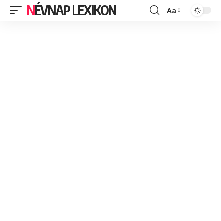
NÉVNAP LEXIKON
Aa
Font
Resizer