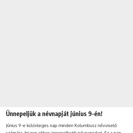
Ünnepeljük a névnapját június 9-én!
Június 9-e különleges nap minden Kolumbusz névviselő
számára, hiszen ekkor ünnepelhetik névnapjukat. Ez a nap