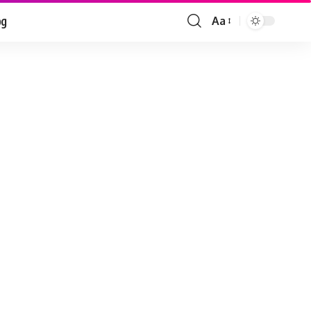
og
Aa
Font
Resizer