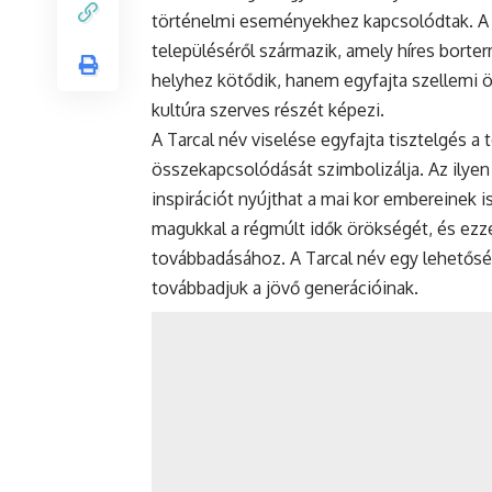
történelmi eseményekhez kapcsolódtak. A T
településéről származik, amely híres borter
helyhez kötődik, hanem egyfajta szellemi 
kultúra szerves részét képezi.
A Tarcal név viselése egyfajta tisztelgés a 
összekapcsolódását szimbolizálja. Az ilyen 
inspirációt nyújthat a mai kor embereinek i
magukkal a régmúlt idők örökségét, és ezze
továbbadásához. A Tarcal név egy lehetőség
továbbadjuk a jövő generációinak.