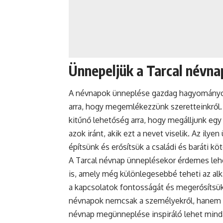
Ünnepeljük a Tarcal névna
A névnapok ünneplése gazdag hagyományokk
arra, hogy megemlékezzünk szeretteinkről. 
kitűnő lehetőség arra, hogy megálljunk egy 
azok iránt, akik ezt a nevet viselik. Az il
építsünk és erősítsük a családi és baráti kö
A Tarcal
névnap
ünneplésekor érdemes lehet
is, amely még különlegesebbé teheti az alk
a kapcsolatok fontosságát és megerősítsü
névnapok nemcsak a személyekről, hanem az 
névnap megünneplése inspiráló lehet mind