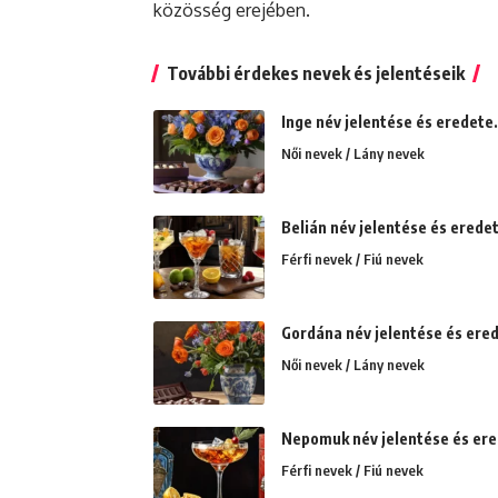
közösség erejében.
További érdekes nevek és jelentéseik
Inge név jelentése és eredete
Női nevek / Lány nevek
Belián név jelentése és erede
Férfi nevek / Fiú nevek
Gordána név jelentése és ered
Női nevek / Lány nevek
Nepomuk név jelentése és ere
Férfi nevek / Fiú nevek