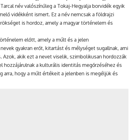
arcal név valószínűleg a Tokaj-Hegyalja borvidék egyik
melő vidékként ismert. Ez a név nemcsak a földrajzi
örökséget is hordoz, amely a magyar történelem és
történelem előtt, amely a múlt és a jelen
nevek gyakran erőt, kitartást és mélységet sugallnak, ami
s. Azok, akik ezt a nevet viselik, szimbolikusan hordozzák
l hozzájárulnak a kulturális identitás megőrzéséhez és
 arra, hogy a múlt értékeit a jelenben is megéljük és