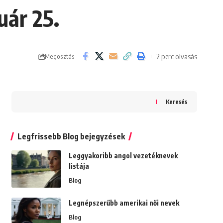
uár 25.
2 perc olvasás
Megosztás
Keresés
Legfrissebb Blog bejegyzések
Leggyakoribb angol vezetéknevek
listája
Blog
Legnépszerűbb amerikai női nevek
Blog