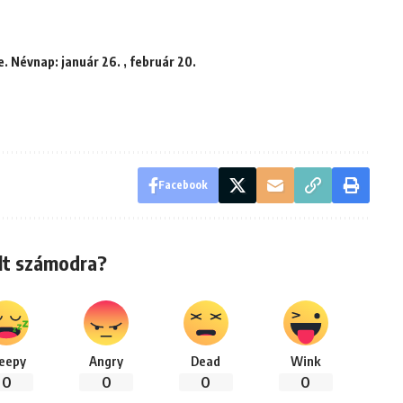
. Névnap: január 26. , február 20.
Facebook
lt számodra?
leepy
Angry
Dead
Wink
0
0
0
0