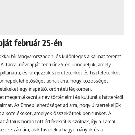
pját február 25-én
al bír Magyarországon, és különleges alkalmat teremt
A Tarcal névnapját február 25-én ünnepeljük, amely
pillanatra, és kifejezzük szeretetünket és tiszteletünket
yen ünnepek lehetőséget adnak arra, hogy közösséget
telékeket egy inspiráló, örömteli légkörben.
 megemlékezni a név történelmi és kulturális hátteréről
almat. Az ünnep lehetőséget ad arra, hogy újraértékeljük
k a kötelékeket, amelyek összekötnek bennünket. A
általuk hordozott értékekről is szólnak, így a Tarcal
azok számára, akik hisznek a hagyományok és a