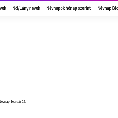
evek
Női/Lány nevek
Névnapok hónap szerint
Névnap Bl
 Névnap: február 25.