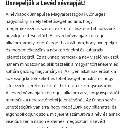
Ünnepeljük a Levéd névnapját!
A
névnapok
ünneplése Magyarországon különleges
hagyomány, amely lehetőséget ad arra, hogy
megemlékezzünk szeretteinkről és tisztelettel adózzunk
nevük jelentése előtt. A Levéd névnapja különleges
alkalom, amely lehetőséget biztosít arra, hogy ünnepeljük
és megemlékezzünk a név történelmi és kulturális
jelentőségéről. Ez az ünnep nemcsak a név viselőinek szól,
hanem mindazoknak, akik tisztelik a magyar történelem és
kultúra gazdag hagyományait. Az ilyen alkalmak erősítik a
közösségi kötelékeket és lehetőséget adnak arra, hogy
kifejezzük szeretetünket és tiszteletünket egymás iránt.
A Levéd névnapja különleges alkalom arra, hogy inspirációt
merítsünk a név történelmi jelentéséből. Az ünnep során
lehetőségünk van arra, hogy megálljunk egy pillanatra, és
elgondolkodjunk azon, mit jelent számunkra a név és annak
viselői. Ezen a napon érdemes megosztani a Levéd