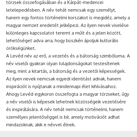
törzsek összefogásában és a Kárpát-medencei
letelepedésben. A név tehát nemcsak egy személyt,
hanem egy fontos történelmi korszakot is megidéz, amely a
magyar nemzet eredetét jelképezi. Az ilyen nevek viselése
különleges kapcsolatot teremt a múlt és a jelen között,
lehetőséget adva arra, hogy büszkén ápoljuk kulturális
örökségünket.
A Levéd név az erő, a vezetés és a bátorság szimbóluma. A
név viselői gyakran olyan tulajdonságokat testesítenek
meg, mint a kitartás, a bátorság és a vezetői képességek.
Az ilyen nevek nemcsak egyedi identitást adnak, hanem
inspirációt is nyújtanak a mindennapi élet kihívásaihoz.
Ahogy Levéd egykoron összefogta a magyar törzseket, úgy
a név viselői is képesek lehetnek közösségeik vezetésére
és inspirálására. A név tehát nemcsak történelmi, hanem
személyes jelentőséggel is bír, amely motivációt adhat
mindazoknak, akik e névvel élnek.