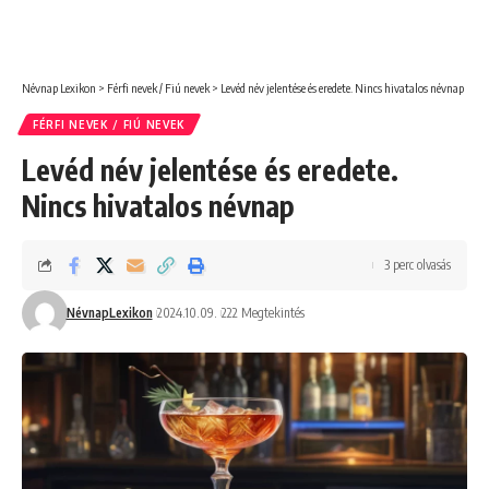
Névnap Lexikon
>
Férfi nevek / Fiú nevek
>
Levéd név jelentése és eredete. Nincs hivatalos névnap
FÉRFI NEVEK / FIÚ NEVEK
Levéd név jelentése és eredete.
Nincs hivatalos névnap
3 perc olvasás
NévnapLexikon
2024.10.09.
222 Megtekintés