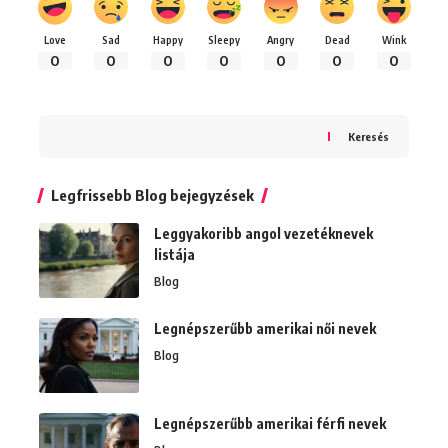
Love
Sad
Happy
Sleepy
Angry
Dead
Wink
0
0
0
0
0
0
0
Keresés
Legfrissebb Blog bejegyzések
Leggyakoribb angol vezetéknevek
listája
Blog
Legnépszerűbb amerikai női nevek
Blog
Legnépszerűbb amerikai férfi nevek