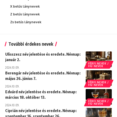
X betűs lánynevek
Z betűs lánynevek
Zs betűs lánynevek
További érdekes nevek
Ulisszesz név jelentése és eredete. Névnap:
január 2.
FÉRFI NEVEK /
FIÚ NEVEK
2024.10.09.
Berengár név jelentése és eredete. Névnap:
május 26. június 7.
FÉRFI NEVEK /
FIÚ NEVEK
2024.10.09.
Edvárd név jelentése és eredete. Névnap:
március 18. október 13.
FÉRFI NEVEK /
FIÚ NEVEK
2024.10.09.
Ciprián név jelentése és eredete. Névnap:
szeptember 16. szeptember 26.