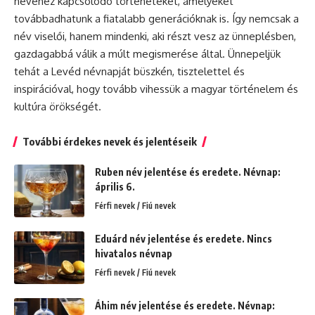
nevéhez kapcsolódó történeteket, amelyeket
továbbadhatunk a fiatalabb generációknak is. Így nemcsak a
név viselői, hanem mindenki, aki részt vesz az ünneplésben,
gazdagabbá válik a múlt megismerése által. Ünnepeljük
tehát a Levéd névnapját büszkén, tisztelettel és
inspirációval, hogy tovább vihessük a magyar történelem és
kultúra örökségét.
További érdekes nevek és jelentéseik
Ruben név jelentése és eredete. Névnap:
április 6.
Férfi nevek / Fiú nevek
Eduárd név jelentése és eredete. Nincs
hivatalos névnap
Férfi nevek / Fiú nevek
Áhim név jelentése és eredete. Névnap: