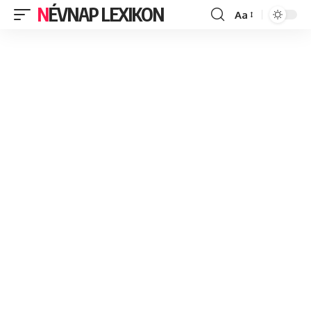
NÉVNAP LEXIKON
Aa
Font
Resizer