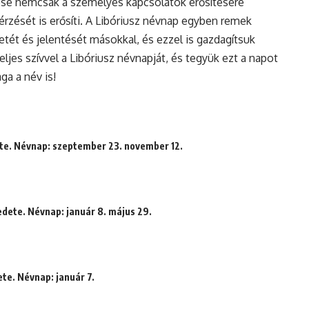
se nemcsak a személyes kapcsolatok erősítésére
rzését is erősíti. A Libóriusz névnap egyben remek
tét és jelentését másokkal, és ezzel is gazdagítsuk
eljes szívvel a Libóriusz névnapját, és tegyük ezt a napot
a a név is!
ete. Névnap: szeptember 23. november 12.
edete. Névnap: január 8. május 29.
ete. Névnap: január 7.