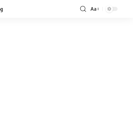
og
Aa
Font
Resizer