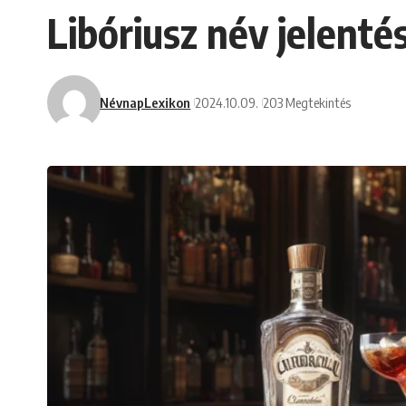
Libóriusz név jelent
NévnapLexikon
2024.10.09.
203 Megtekintés