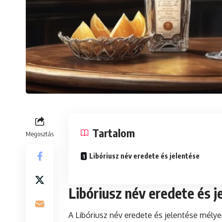
Tartalom
Megosztás
Libóriusz név eredete és jelentése
Libóriusz név eredete és j
A Libóriusz név eredete és jelentése mély