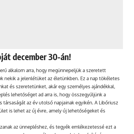
pját december 30-án!
rű alkalom arra, hogy megünnepeljük a szeretett
 nekik a jelenlétüket az életünkben. Ez a nap tökéletes
ánkat és szeretetünket, akár egy személyes ajándékkal,
plés
lehetőséget ad arra is, hogy összegyűljünk a
 társaságát az év utolsó napjainak egyikén. A Libóriusz
et is lehet az új évre, amely új lehetőségeket és
ozzanak az ünnepléshez, és tegyék emlékezetessé ezt a