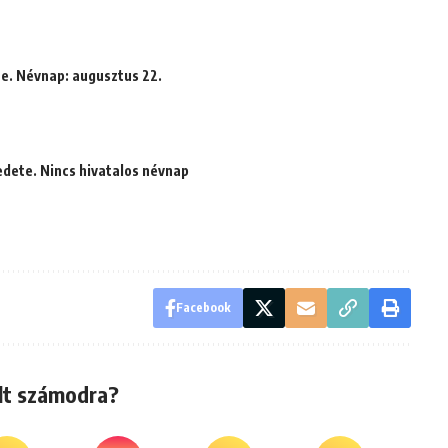
te. Névnap: augusztus 22.
edete. Nincs hivatalos névnap
Facebook
lt számodra?