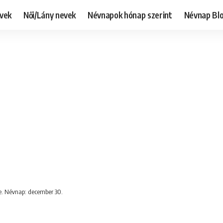
evek
Női/Lány nevek
Névnapok hónap szerint
Névnap Bl
te. Névnap: december 30.