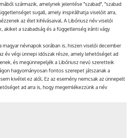
formából származik, amelynek jelentése "szabad", "szabad
getlenséget sugall, amely inspirálhatja viselőit arra,
ézzenek az élet kihívásaival. A Libóriusz név viselői
, akiket a szabadság és a függetlenség iránti vágy
l a magyar névnapok sorában is, hiszen viselői december
az év végi ünnepi időszak része, amely lehetőséget ad
jenek, és megünnepeljék a Libóriusz nevű szeretteik
zágon hagyományosan fontos szerepet játszanak a
a sem kivétel ez alól. Ez az esemény nemcsak az ünnepelt
ehetőséget ad arra is, hogy megemlékezzünk a név