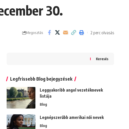
december 30.
2 perc olvasás
Megosztás
Keresés
Legfrissebb Blog bejegyzések
Leggyakoribb angol vezetéknevek
listája
Blog
Legnépszerűbb amerikai női nevek
Blog