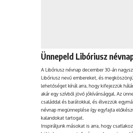
Ünnepeld Libóriusz névna
A Libóriusz
névnap
december 30-án nagysze
Libóriusz nevű embereket, és megköszönjük
lehetőséget kínál arra, hogy kifejezzük hál
akár egy szívből jövő jókívánsággal. Az
ünne
családdal és barátokkal, és élvezzük egymás
névnap megünneplése így egyfajta előkészül
kalandokat tartogat.
Inspiráljunk másokat is arra, hogy csatlak