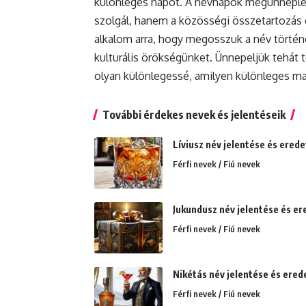
különleges napot. A névnapok megünneplé
szolgál, hanem a közösségi összetartozás é
alkalom arra, hogy megosszuk a név történe
kulturális örökségünket. Ünnepeljük tehát t
olyan különlegessé, amilyen különleges mag
További érdekes nevek és jelentéseik
Líviusz név jelentése és ered
Férfi nevek / Fiú nevek
Jukundusz név jelentése és er
Férfi nevek / Fiú nevek
Nikétás név jelentése és ered
Férfi nevek / Fiú nevek