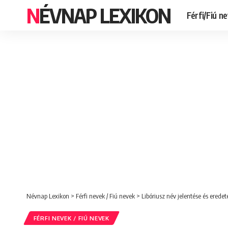
NÉVNAP LEXIKON
Férfi/Fiú n
Névnap Lexikon
>
Férfi nevek / Fiú nevek
>
Libóriusz név jelentése és erede
FÉRFI NEVEK / FIÚ NEVEK