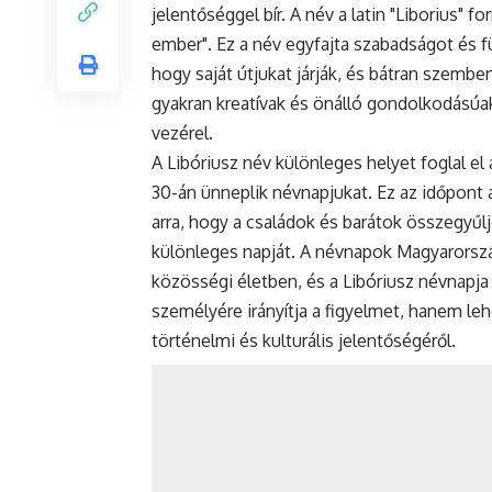
jelentőséggel bír. A név a latin "Liborius" 
ember". Ez a név egyfajta szabadságot és füg
hogy saját útjukat járják, és bátran szemben
gyakran kreatívak és önálló gondolkodásúak
vezérel.
A Libóriusz név különleges helyet foglal e
30-án ünneplik névnapjukat. Ez az időpont 
arra, hogy a családok és barátok összegyűl
különleges napját. A névnapok Magyarors
közösségi életben, és a Libóriusz névnapj
személyére irányítja a figyelmet, hanem l
történelmi és kulturális jelentőségéről.