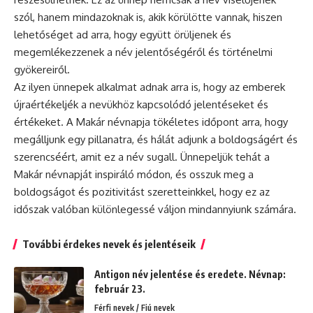
szól, hanem mindazoknak is, akik körülötte vannak, hiszen
lehetőséget ad arra, hogy együtt örüljenek és
megemlékezzenek a név jelentőségéről és történelmi
gyökereiről.
Az ilyen ünnepek alkalmat adnak arra is, hogy az emberek
újraértékeljék a nevükhöz kapcsolódó jelentéseket és
értékeket. A Makár névnapja tökéletes időpont arra, hogy
megálljunk egy pillanatra, és hálát adjunk a boldogságért és
szerencséért, amit ez a név sugall. Ünnepeljük tehát a
Makár névnapját inspiráló módon, és osszuk meg a
boldogságot és pozitivitást szeretteinkkel, hogy ez az
időszak valóban különlegessé váljon mindannyiunk számára.
További érdekes nevek és jelentéseik
Antigon név jelentése és eredete. Névnap:
február 23.
Férfi nevek / Fiú nevek