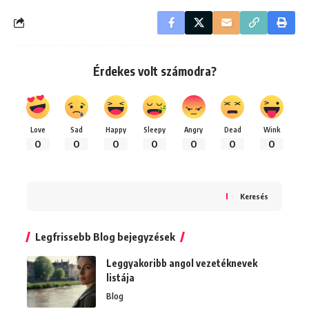
Érdekes volt számodra?
Love
Sad
Happy
Sleepy
Angry
Dead
Wink
0
0
0
0
0
0
0
Keresés
Legfrissebb Blog bejegyzések
Leggyakoribb angol vezetéknevek
listája
Blog