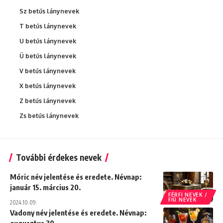
Sz betűs lánynevek
T betűs lánynevek
U betűs lánynevek
Ü betűs lánynevek
V betűs lánynevek
X betűs lánynevek
Z betűs lánynevek
Zs betűs lánynevek
További érdekes nevek
Móric név jelentése és eredete. Névnap:
január 15. március 20.
FÉRFI NEVEK /
FIÚ NEVEK
2024.10.09.
Vadony név jelentése és eredete. Névnap: