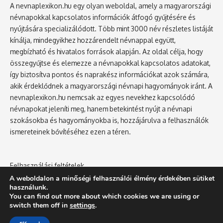
A nevnaplexikon.hu egy olyan weboldal, amely a magyarországi
névnapokkal kapcsolatos információk átfogó gyűjtésére és
nyújtására specializálódott. Több mint 3000 név részletes listáját
kínálja, mindegyikhez hozzárendelt névnappal együtt,
megbízható és hivatalos források alapján. Az oldal célja, hogy
összegyűjtse és elemezze a névnapokkal kapcsolatos adatokat,
így biztosítva pontos és naprakész információkat azok számára,
akik érdeklődnek a magyarországi névnapi hagyományok iránt. A
nevnaplexikon.hu nemcsak az egyes nevekhez kapcsolódó
névnapokat jeleníti meg, hanem betekintést nyújt a névnapi
szokásokba és hagyományokba is, hozzájárulva a felhasználók
ismereteinek bővítéséhez ezen a téren.
Felhasználási feltételek
Adatvédelmi tájékoztató
A weboldalon a minőségi felhasználói élmény érdekében sütiket
használunk.
You can find out more about which cookies we are using or
switch them off in
settings
.
NévnapLexikon.hu - Névnap, Név jelentése, Névnaptár, Lánynevek,