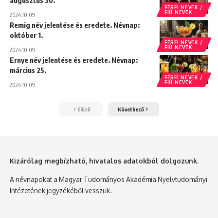
augusztus 30.
FÉRFI NEVEK /
FIÚ NEVEK
2024.10.09.
Remig név jelentése és eredete. Névnap:
október 1.
FÉRFI NEVEK /
FIÚ NEVEK
2024.10.09.
Ernye név jelentése és eredete. Névnap:
március 25.
FÉRFI NEVEK /
FIÚ NEVEK
2024.10.09.
Előző
Következő
Kizárólag megbízható, hivatalos adatokból dolgozunk.
A névnapokat a Magyar Tudományos Akadémia Nyelvtudományi
Intézetének jegyzékéből vesszük.