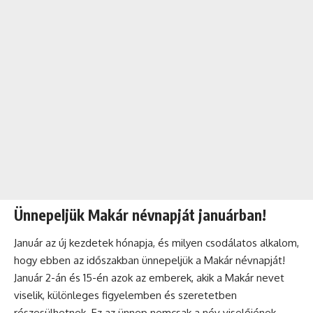
Ünnepeljük Makár névnapját januárban!
Január az új kezdetek hónapja, és milyen csodálatos alkalom,
hogy ebben az időszakban ünnepeljük a Makár névnapját!
Január 2-án és 15-én azok az emberek, akik a Makár nevet
viselik, különleges figyelemben és szeretetben
részesülhetnek. Ez az ünnep nemcsak a név viselőjének