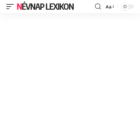
NÉVNAP LEXIKON
Aa
Font
Resizer