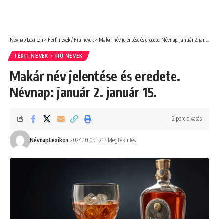
Névnap Lexikon
>
Férfi nevek / Fiú nevek
>
Makár név jelentése és eredete. Névnap: január 2. január 15.
FÉRFI NEVEK / FIÚ NEVEK
Makár név jelentése és eredete.
Névnap: január 2. január 15.
2 perc olvasás
NévnapLexikon
2024.10.09.
213 Megtekintés