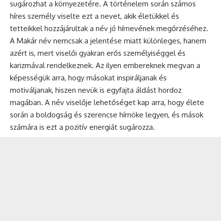
sugározhat a környezetére. A történelem során számos
híres személy viselte ezt a nevet, akik életükkel és
tetteikkel hozzájárultak a név jó hírnevének megőrzéséhez.
A Makár név nemcsak a jelentése miatt különleges, hanem
azért is, mert viselői gyakran erős személyiséggel és
karizmával rendelkeznek. Az ilyen embereknek megvan a
képességük arra, hogy másokat inspiráljanak és
motiváljanak, hiszen nevük is egyfajta áldást hordoz
magában. A név viselője lehetőséget kap arra, hogy élete
során a boldogság és szerencse hírnöke legyen, és mások
számára is ezt a pozitív energiát sugározza.