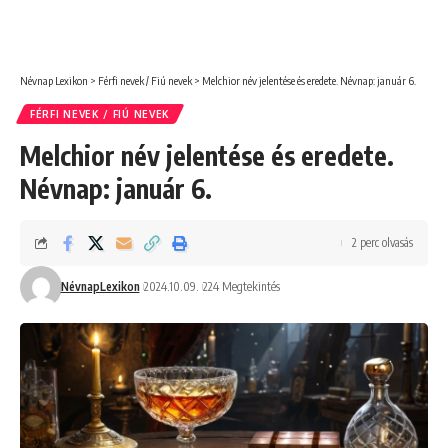
Névnap Lexikon
>
Férfi nevek / Fiú nevek
>
Melchior név jelentése és eredete. Névnap: január 6.
FÉRFI NEVEK / FIÚ NEVEK
Melchior név jelentése és eredete.
Névnap: január 6.
2 perc olvasás
NévnapLexikon
2024.10.09.
224 Megtekintés