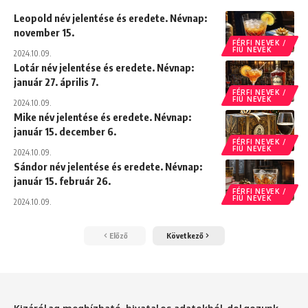
Leopold név jelentése és eredete. Névnap:
november 15.
FÉRFI NEVEK /
FIÚ NEVEK
2024.10.09.
Lotár név jelentése és eredete. Névnap:
január 27. április 7.
FÉRFI NEVEK /
FIÚ NEVEK
2024.10.09.
Mike név jelentése és eredete. Névnap:
január 15. december 6.
FÉRFI NEVEK /
FIÚ NEVEK
2024.10.09.
Sándor név jelentése és eredete. Névnap:
január 15. február 26.
FÉRFI NEVEK /
FIÚ NEVEK
2024.10.09.
Előző
Következő