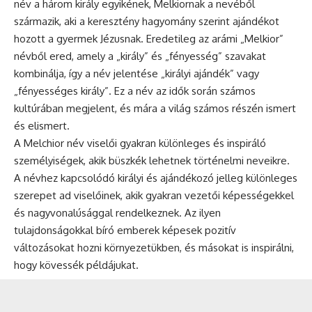
név a három király egyikének, Melkiornak a nevéből
származik, aki a keresztény hagyomány szerint ajándékot
hozott a gyermek Jézusnak. Eredetileg az arámi „Melkior”
névből ered, amely a „király” és „fényesség” szavakat
kombinálja, így a
név jelentése
„királyi ajándék” vagy
„fényességes király”. Ez a név az idők során számos
kultúrában megjelent, és mára a világ számos részén ismert
és elismert.
A Melchior név viselői gyakran különleges és inspiráló
személyiségek, akik büszkék lehetnek történelmi neveikre.
A névhez kapcsolódó királyi és ajándékozó jelleg különleges
szerepet ad viselőinek, akik gyakran vezetői képességekkel
és nagyvonalúsággal rendelkeznek. Az ilyen
tulajdonságokkal bíró emberek képesek pozitív
változásokat hozni környezetükben, és másokat is inspirálni,
hogy kövessék példájukat.