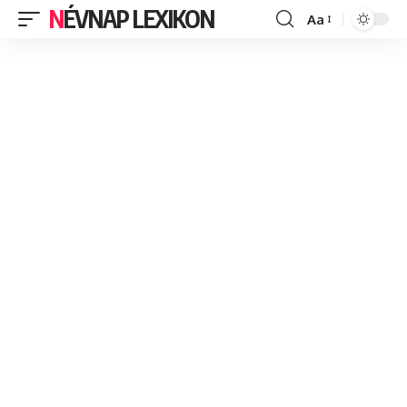
NÉVNAP LEXIKON
Aa
Font
Resizer