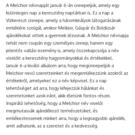
A Melchior névnapját január 6-án ünnepeljük, amely egy
különleges nap a keresztény naptárban is. Ez a nap a
Vízkereszt ünnepe, amely a háromkirályok látogatásának
emlékére szolgál, amikor Melkior, Gáspár és Boldizsár
ajándékokat vittek a gyermek Jézusnak. A Melchior névnapja
tehát nem csupán egy személyes ünnep, hanem egy
jelentős vallási esemény is, amely összekapcsolja a név
viselőit a keresztény hagyományokkal és értékekkel.
Január 6-a kiváló alkalom arra, hogy megünnepeljük a
Melchior nevű szeretteinket és megemlékezzünk azokról az
értékekről, amelyeket ez a név képvisel. Ez a nap
lehetőséget ad arra, hogy kifejezzük hálánkat és
szeretetünket azok iránt, akik életünk fontos részei.
Inspiráló lehetőség, hogy a Melchior név viselői
megmutassák ajándékozó természetüket, és
emlékeztessenek minket arra, hogy a legnagyobb ajándék,
amit adhatunk, az a szeretet és a kedvesség.