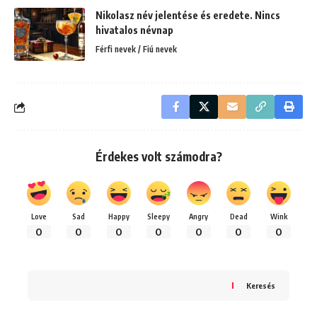
Nikolasz név jelentése és eredete. Nincs
hivatalos névnap
Férfi nevek / Fiú nevek
Érdekes volt számodra?
Love
Sad
Happy
Sleepy
Angry
Dead
Wink
0
0
0
0
0
0
0
Keresés