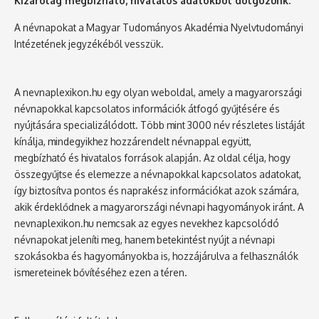
Kizárólag megbízható, hivatalos adatokból dolgozunk.
A névnapokat a Magyar Tudományos Akadémia Nyelvtudományi
Intézetének jegyzékéből vesszük.
A nevnaplexikon.hu egy olyan weboldal, amely a magyarországi
névnapokkal kapcsolatos információk átfogó gyűjtésére és
nyújtására specializálódott. Több mint 3000 név részletes listáját
kínálja, mindegyikhez hozzárendelt névnappal együtt,
megbízható és hivatalos források alapján. Az oldal célja, hogy
összegyűjtse és elemezze a névnapokkal kapcsolatos adatokat,
így biztosítva pontos és naprakész információkat azok számára,
akik érdeklődnek a magyarországi névnapi hagyományok iránt. A
nevnaplexikon.hu nemcsak az egyes nevekhez kapcsolódó
névnapokat jeleníti meg, hanem betekintést nyújt a névnapi
szokásokba és hagyományokba is, hozzájárulva a felhasználók
ismereteinek bővítéséhez ezen a téren.