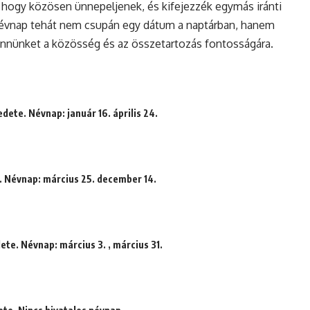
 hogy közösen ünnepeljenek, és kifejezzék egymás iránti
névnap tehát nem csupán egy dátum a naptárban, hanem
ennünket a közösség és az összetartozás fontosságára.
dete. Névnap: január 16. április 24.
. Névnap: március 25. december 14.
ete. Névnap: március 3. , március 31.