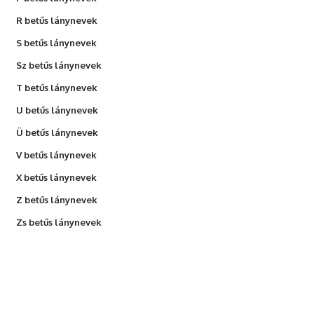
R betűs lánynevek
S betűs lánynevek
Sz betűs lánynevek
T betűs lánynevek
U betűs lánynevek
Ü betűs lánynevek
V betűs lánynevek
X betűs lánynevek
Z betűs lánynevek
Zs betűs lánynevek