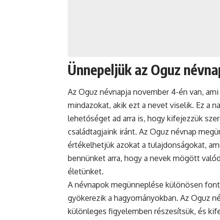
Ünnepeljük az Oguz névna
Az Oguz névnapja november 4-én van, ami 
mindazokat, akik ezt a nevet viselik. Ez a
lehetőséget ad arra is, hogy kifejezzük sze
családtagjaink iránt. Az Oguz
névnap
megünn
értékelhetjük azokat a tulajdonságokat, a
bennünket arra, hogy a nevek mögött valódi
életünket.
A névnapok megünneplése különösen fontos
gyökerezik a hagyományokban. Az Oguz név
különleges figyelemben részesítsük, és kif