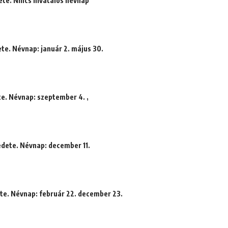
ete. Nincs hivatalos névnap
ete. Névnap: január 2. május 30.
te. Névnap: szeptember 4. ,
edete. Névnap: december 11.
te. Névnap: február 22. december 23.