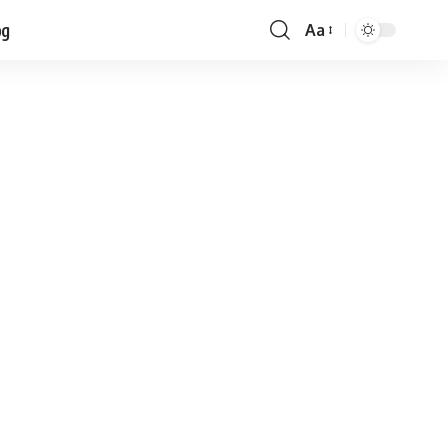
og
Aa
Font
Resizer