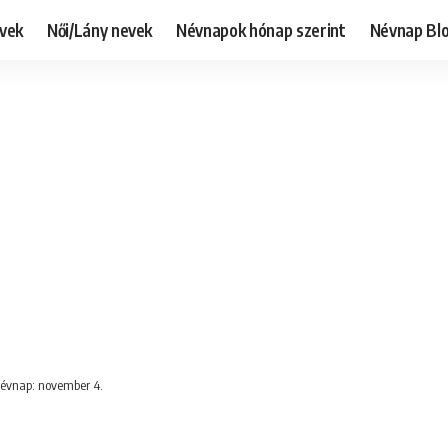
evek
Női/Lány nevek
Névnapok hónap szerint
Névnap Bl
Névnap: november 4.