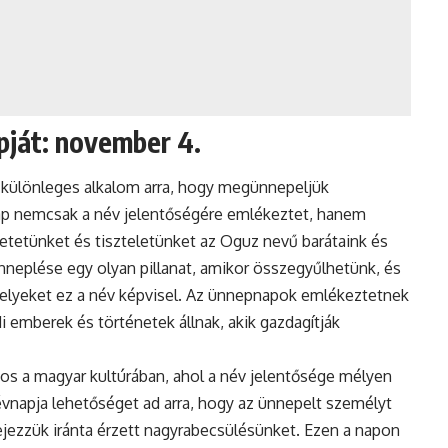
pját: november 4.
különleges alkalom arra, hogy megünnepeljük
 nap nemcsak a név jelentőségére emlékeztet, hanem
retetünket és tiszteletünket az Oguz nevű barátaink és
eplése egy olyan pillanat, amikor összegyűlhetünk, és
melyeket ez a név képvisel. Az ünnepnapok emlékeztetnek
 emberek és történetek állnak, akik gazdagítják
 a magyar kultúrában, ahol a név jelentősége mélyen
napja lehetőséget ad arra, hogy az ünnepelt személyt
ejezzük iránta érzett nagyrabecsülésünket. Ezen a napon