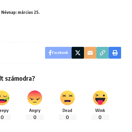
. Névnap: március 25.
Facebook
lt számodra?
leepy
Angry
Dead
Wink
0
0
0
0