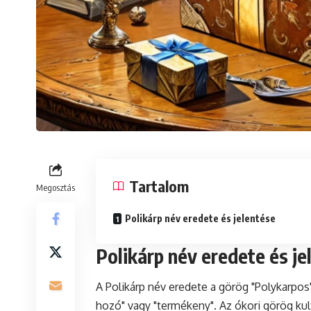
Tartalom
Megosztás
Polikárp név eredete és jelentése
Polikárp név eredete és je
A Polikárp név eredete a görög "Polykarpo
hozó" vagy "termékeny". Az ókori görög kul