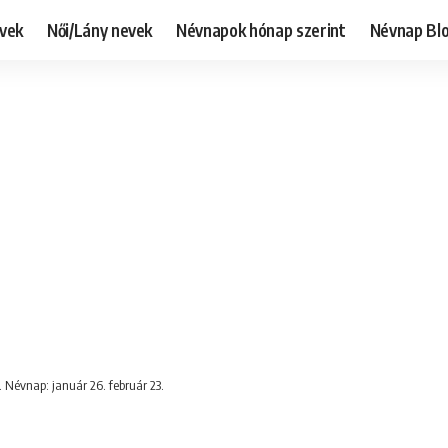
evek
Női/Lány nevek
Névnapok hónap szerint
Névnap Bl
. Névnap: január 26. február 23.