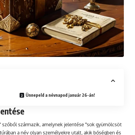
Ünnepeld a névnapod január 26-án!
lentése
s" szóból származik, amelynek jelentése "sok gyümölcsöt
túrában a név olyan személyekre utalt, akik bőségben és