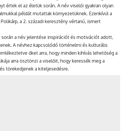
 értek el az életük során. A név viselői gyakran olyan
galmukkal példát mutattak környezetüknek. Ezenkívül a
 Polikárp, a 2. századi keresztény vértanú, ismert
 során a név jelentése inspirációt és motivációt adott,
enek. A névhez kapcsolódó történelmi és kulturális
, emlékeztetve őket arra, hogy minden kihívás lehetőség a
kája arra ösztönzi a viselőit, hogy keressék meg a
és törekedjenek a kiteljesedésre.