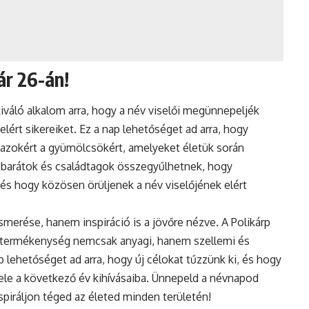
ár 26-án!
iváló alkalom arra, hogy a név viselői megünnepeljék
ért sikereiket. Ez a nap lehetőséget ad arra, hogy
ak azokért a gyümölcsökért, amelyeket életük során
barátok és családtagok összegyűlhetnek, hogy
és hogy közösen örüljenek a név viselőjének elért
smerése, hanem inspiráció is a jövőre nézve. A Polikárp
a termékenység nemcsak anyagi, hanem szellemi és
 lehetőséget ad arra, hogy új célokat tűzzünk ki, és hogy
ele a következő év kihívásaiba. Ünnepeld a névnapod
spiráljon téged az életed minden területén!