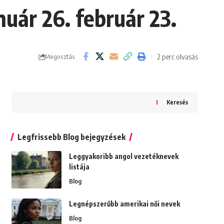
nuár 26. február 23.
2 perc olvasás
Megosztás
Keresés
Legfrissebb Blog bejegyzések
Leggyakoribb angol vezetéknevek
listája
Blog
Legnépszerűbb amerikai női nevek
Blog