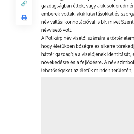
gazdagságban éltek, vagy akik sok eredményt
emberek voltak, akik kitartásukkal és szor
név vallási konnotációval is bír, mivel Szent
névviselő volt.
A Polikárp név viselői számára a történelem
hogy életükben bőségre és sikerre törekedj
háttér gazdagítja a viselőjének identitását
növekedésre és a fejlődésre. A név szimboli
lehetőségeket az életük minden területén, 