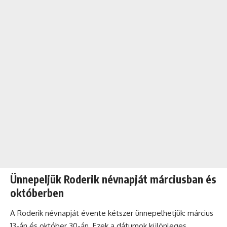
Ünnepeljük Roderik névnapját márciusban és
októberben
A Roderik névnapját évente kétszer ünnepelhetjük: március
13-án és október 30-án. Ezek a dátumok különleges