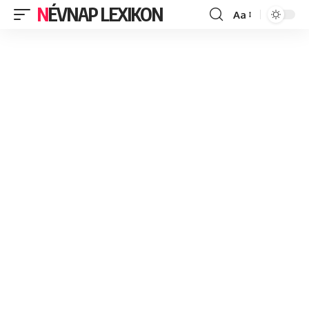
NÉVNAP LEXIKON
Aa
Font
Resizer