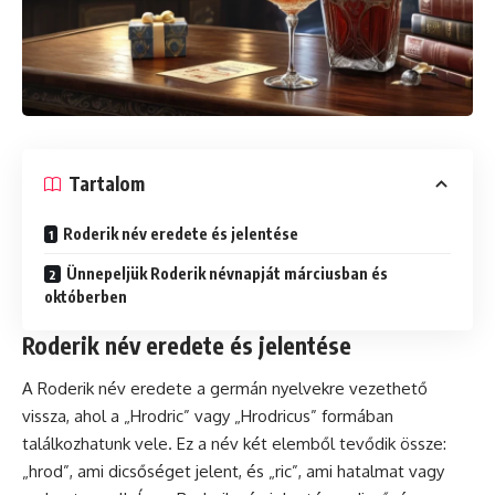
Tartalom
Roderik név eredete és jelentése
Ünnepeljük Roderik névnapját márciusban és
októberben
Roderik név eredete és jelentése
A Roderik név eredete a germán nyelvekre vezethető
vissza, ahol a „Hrodric” vagy „Hrodricus” formában
találkozhatunk vele. Ez a név két elemből tevődik össze:
„hrod”, ami dicsőséget jelent, és „ric”, ami hatalmat vagy