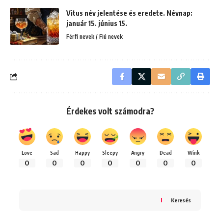
Vitus név jelentése és eredete. Névnap:
január 15. június 15.
Férfi nevek / Fiú nevek
Érdekes volt számodra?
Love
Sad
Happy
Sleepy
Angry
Dead
Wink
0
0
0
0
0
0
0
Keresés