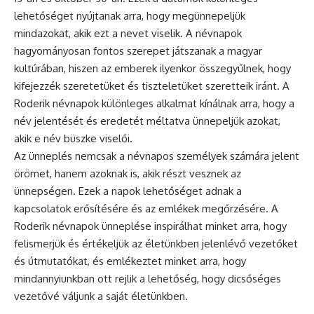
lehetőséget nyújtanak arra, hogy megünnepeljük
mindazokat, akik ezt a nevet viselik. A
névnapok
hagyományosan fontos szerepet játszanak a magyar
kultúrában, hiszen az emberek ilyenkor összegyűlnek, hogy
kifejezzék szeretetüket és tiszteletüket szeretteik iránt. A
Roderik névnapok különleges alkalmat kínálnak arra, hogy a
név jelentését és eredetét méltatva ünnepeljük azokat,
akik e név büszke viselői.
Az
ünneplés
nemcsak a névnapos személyek számára jelent
örömet, hanem azoknak is, akik részt vesznek az
ünnepségen. Ezek a napok lehetőséget adnak a
kapcsolatok erősítésére és az emlékek megőrzésére. A
Roderik névnapok ünneplése inspirálhat minket arra, hogy
felismerjük és értékeljük az életünkben jelenlévő vezetőket
és útmutatókat, és emlékeztet minket arra, hogy
mindannyiunkban ott rejlik a lehetőség, hogy dicsőséges
vezetővé váljunk a saját életünkben.