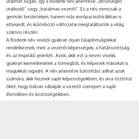
uralmat sugall. Így a Roderik név jelentése „dicsőséges
uralkodó” vagy „hatalmas vezető”. Ez a név nemcsak a
germán területeken, hanem más európai kultúrákban is
elterjedt, és különböző változatai megtalálhatók a világ
számos részén.
A Roderik név viselői gyakran olyan tulajdonságokkal
rendelkeznek, mint a vezetői képességek, a határozottság,
és az inspiráló jelenlét. Azok, akik ezt a nevet viselik,
gyakran kiemelkednek a tömegből, és képesek másokat is
magukkal ragadni. A név jelentése bátorítást adhat azok
számára, akik hisznek saját képességeikben, és arra ösztönzi
őket, hogy bátran vállalják a vezető szerepet a saját
életükben és közösségeikben.