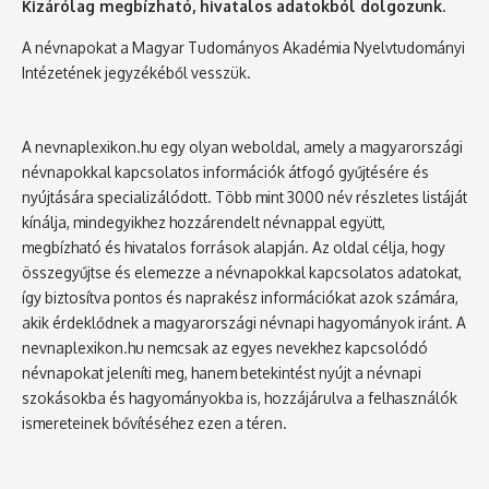
Kizárólag megbízható, hivatalos adatokból dolgozunk.
A névnapokat a Magyar Tudományos Akadémia Nyelvtudományi
Intézetének jegyzékéből vesszük.
A nevnaplexikon.hu egy olyan weboldal, amely a magyarországi
névnapokkal kapcsolatos információk átfogó gyűjtésére és
nyújtására specializálódott. Több mint 3000 név részletes listáját
kínálja, mindegyikhez hozzárendelt névnappal együtt,
megbízható és hivatalos források alapján. Az oldal célja, hogy
összegyűjtse és elemezze a névnapokkal kapcsolatos adatokat,
így biztosítva pontos és naprakész információkat azok számára,
akik érdeklődnek a magyarországi névnapi hagyományok iránt. A
nevnaplexikon.hu nemcsak az egyes nevekhez kapcsolódó
névnapokat jeleníti meg, hanem betekintést nyújt a névnapi
szokásokba és hagyományokba is, hozzájárulva a felhasználók
ismereteinek bővítéséhez ezen a téren.