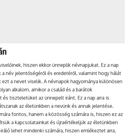
án
selőinek, hiszen ekkor ünneplik névnapjukat. Ez a nap
a név jelentőségéről és eredetéről, valamint hogy hálát
ik ezt a nevet viselik. A névnapok hagyománya különösen
olyan alkalom, amikor a család és a barátok
és tiszteletüket az ünnepelt iránt. Ez a nap arra is
átszanak az életünkben a nevünk és annak jelentése.
ára fontos, hanem a közösség számára is, hiszen ez az
tsük a kapcsolatainkat és újraértékeljük az életünkben
iráló lehet mindenki számára, hiszen emlékeztet arra,