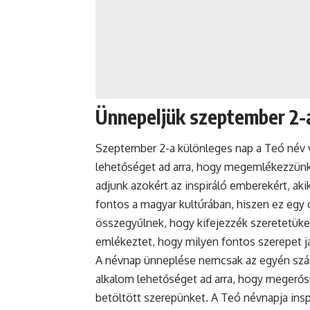
Ünnepeljük szeptember 2-
Szeptember 2-a különleges nap a Teó név vi
lehetőséget ad arra, hogy megemlékezzünk 
adjunk azokért az inspiráló emberekért, ak
fontos a magyar kultúrában, hiszen ez egy 
összegyűlnek, hogy kifejezzék szeretetüket 
emlékeztet, hogy milyen fontos szerepet j
A
névnap
ünneplése nemcsak az egyén szám
alkalom lehetőséget ad arra, hogy megerősí
betöltött szerepünket. A Teó névnapja insp