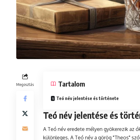
Tartalom
Megosztás
Teó név jelentése és története
Teó név jelentése és tört
A Teó név eredete mélyen gyökerezik az ókor
különleges. A Teó név a görög "Theos" szób