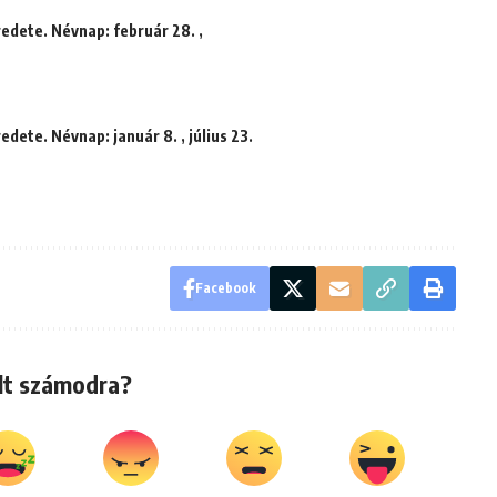
redete. Névnap: február 28. ,
edete. Névnap: január 8. , július 23.
Facebook
lt számodra?