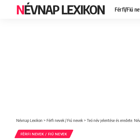
NÉVNAP LEXIKON
Férfi/Fiú n
Névnap Lexikon
>
Férfi nevek / Fiú nevek
>
Teó név jelentése és eredete. Né
FÉRFI NEVEK / FIÚ NEVEK