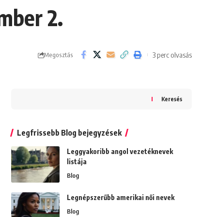
mber 2.
3 perc olvasás
Megosztás
Keresés
Legfrissebb Blog bejegyzések
Leggyakoribb angol vezetéknevek
listája
Blog
Legnépszerűbb amerikai női nevek
Blog