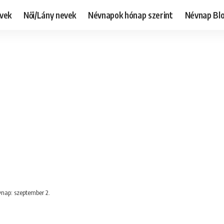
evek
Női/Lány nevek
Névnapok hónap szerint
Névnap Bl
vnap: szeptember 2.