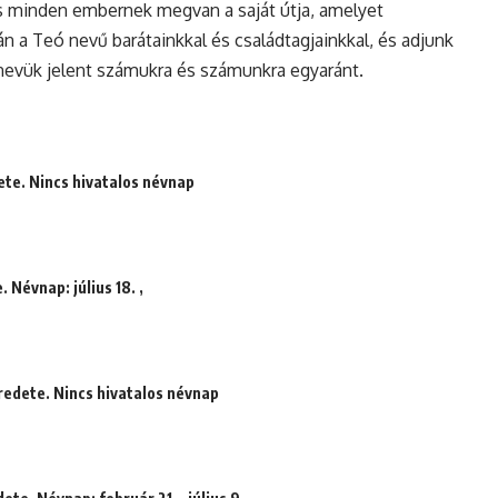
s minden embernek megvan a saját útja, amelyet
n a Teó nevű barátainkkal és családtagjainkkal, és adjunk
a nevük jelent számukra és számunkra egyaránt.
ete. Nincs hivatalos névnap
 Névnap: július 18. ,
redete. Nincs hivatalos névnap