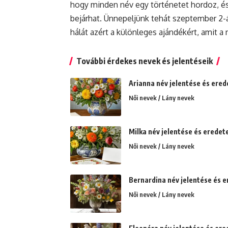
hogy minden név egy történetet hordoz, é
bejárhat. Ünnepeljünk tehát szeptember 2-á
hálát azért a különleges ajándékért, amit 
További érdekes nevek és jelentéseik
Arianna név jelentése és ered
Női nevek / Lány nevek
Milka név jelentése és eredete.
Női nevek / Lány nevek
Bernardina név jelentése és e
Női nevek / Lány nevek