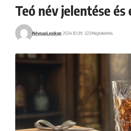
Teó név jelentése és
NévnapLexikon
2024.10.09.
223 Megtekintés