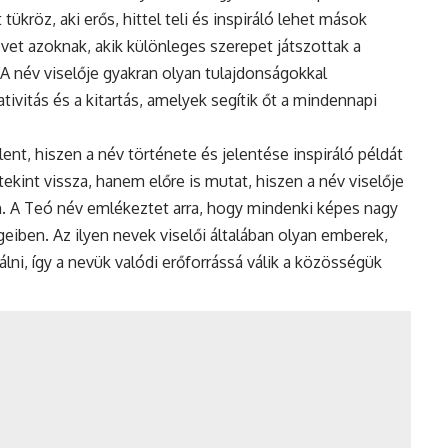
tükröz, aki erős, hittel teli és inspiráló lehet mások
vet azoknak, akik különleges szerepet játszottak a
 A név viselője gyakran olyan tulajdonságokkal
tivitás és a kitartás, amelyek segítik őt a mindennapi
lent, hiszen a név története és jelentése inspiráló példát
 tekint vissza, hanem előre is mutat, hiszen a név viselője
rán. A Teó név emlékeztet arra, hogy mindenki képes nagy
iben. Az ilyen nevek viselői általában olyan emberek,
álni, így a nevük valódi erőforrássá válik a közösségük