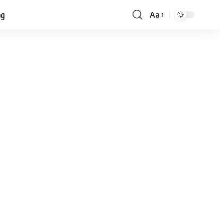
og
Aa
Font
Resizer