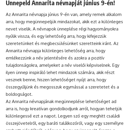
Ünnepeld Annarita névnapját június 9-én!
Az Annarita névnapja június 9-én van, amely remek alkalom
arra, hogy megünnepeljük mindazokat, akik ezt a különleges
nevet viselik. A
névnapok
ünneplése régi hagyományokra
nyúlik vissza, és egy lehetőség arra, hogy kifejezzük
szeretetünket és megbecsülésünket szeretteink iránt. Az
Annarita névnapja különleges lehetőség arra, hogy
emlékezzünk a név jelentésére és azokra a pozitív
tulajdonságokra, amelyeket a név viselői képviselnek. Egy
ilyen ünnep inspiráló lehet mindazok számára, akik részt
vesznek benne, hiszen lehetőséget nyújt arra, hogy
összegyűljünk és megosszuk egymással a szeretetet és a
boldogságot.
Az Annarita névnapjának megünneplése lehetőséget ad
arra is, hogy kreatívan gondolkodjunk arról, hogyan tehetjük
különlegessé ezt a napot. Legyen szó egy meghitt családi
összejövetelről, egy baráti találkozóról, vagy egy személyre