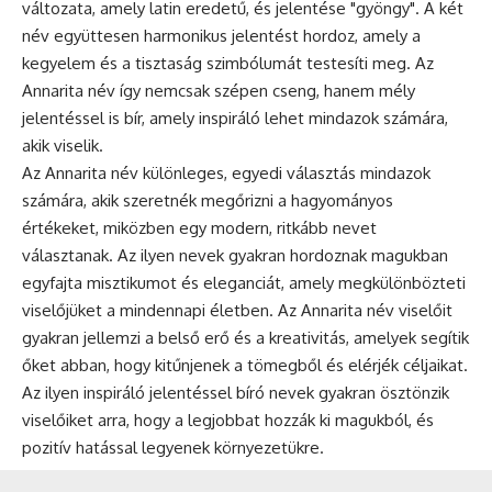
változata, amely latin eredetű, és jelentése "gyöngy". A két
név együttesen harmonikus jelentést hordoz, amely a
kegyelem és a tisztaság szimbólumát testesíti meg. Az
Annarita név így nemcsak szépen cseng, hanem mély
jelentéssel is bír, amely inspiráló lehet mindazok számára,
akik viselik.
Az Annarita név különleges, egyedi választás mindazok
számára, akik szeretnék megőrizni a hagyományos
értékeket, miközben egy modern, ritkább nevet
választanak. Az ilyen nevek gyakran hordoznak magukban
egyfajta misztikumot és eleganciát, amely megkülönbözteti
viselőjüket a mindennapi életben. Az Annarita név viselőit
gyakran jellemzi a belső erő és a kreativitás, amelyek segítik
őket abban, hogy kitűnjenek a tömegből és elérjék céljaikat.
Az ilyen inspiráló jelentéssel bíró nevek gyakran ösztönzik
viselőiket arra, hogy a legjobbat hozzák ki magukból, és
pozitív hatással legyenek környezetükre.