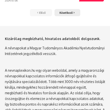
2024.10.08.
Előző
Következő
Kizárólag megbízható, hivatalos adatokból dolgozunk.
A névnapokat a Magyar Tudományos Akadémia Nyelvtudományi
Intézetének jegyzékéből vesszük.
A nevnaplexikon.hu egy olyan weboldal, amely a magyarországi
névnapokkal kapcsolatos információk átfogó gyűjtésére és
nyújtására specializálódott. Több mint 3000 név részletes listáját
kínálja, mindegyikhez hozzárendelt névnappal együtt,
megbízható és hivatalos források alapján. Az oldal célja, hogy
összegyűjtse és elemezze a névnapokkal kapcsolatos adatokat,
így biztosítva pontos és naprakész információkat azok számára,
akik érdeklődnek a magyarországi névnapi hagyományok iránt. A