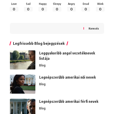
Love
Sad
Happy
Sleepy
Angry
Dead
Wink
0
0
0
0
0
0
0
Keresés
Legfrissebb Blog bejegyzések
Leggyakoribb angol vezetéknevek
listája
Blog
Legnépszerűbb amerikai női nevek
Blog
Legnépszerűbb amerikai férfi nevek
Blog