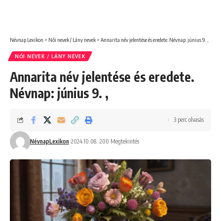
Névnap Lexikon
>
Női nevek / Lány nevek
>
Annarita név jelentése és eredete. Névnap: június 9. ,
NŐI NEVEK / LÁNY NEVEK
Annarita név jelentése és eredete.
Névnap: június 9. ,
3 perc olvasás
NévnapLexikon
2024.10.08.
200 Megtekintés