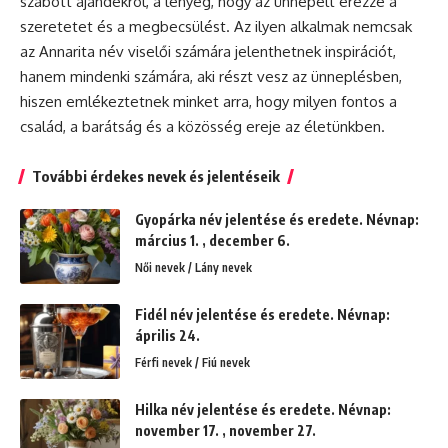
szabott ajándékról, a lényeg, hogy az ünnepelt érezze a
szeretetet és a megbecsülést. Az ilyen alkalmak nemcsak
az Annarita név viselői számára jelenthetnek inspirációt,
hanem mindenki számára, aki részt vesz az ünneplésben,
hiszen emlékeztetnek minket arra, hogy milyen fontos a
család, a barátság és a közösség ereje az életünkben.
További érdekes nevek és jelentéseik
Gyopárka név jelentése és eredete. Névnap:
március 1. , december 6.
Női nevek / Lány nevek
Fidél név jelentése és eredete. Névnap:
április 24.
Férfi nevek / Fiú nevek
Hilka név jelentése és eredete. Névnap:
november 17. , november 27.