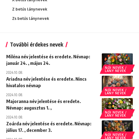
Z betűs lánynevek
Zs betűs lánynevek
További érdekes nevek
Miléna név jelentése és eredete. Névnap:
január 24. , május 24.
NŐI NEVEK /
LÁNY NEVEK
2024.10.08.
Ariadna név jelentése és eredete. Nincs
hivatalos névnap
NŐI NEVEK /
LÁNY NEVEK
2024.10.08.
Majoranna név jelentése és eredete.
Névnap: augusztus 1. ,
NŐI NEVEK /
LÁNY NEVEK
2024.10.08.
Zoárda név jelentése és eredete. Névnap:
július 17. , december 3.
NŐI NEVEK /
LÁNY NEVEK