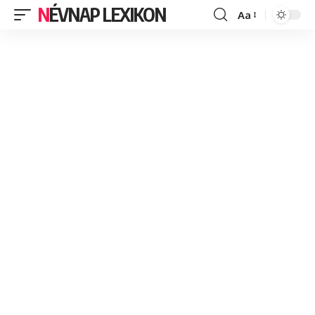
NÉVNAP LEXIKON
Aa
Font
Resizer