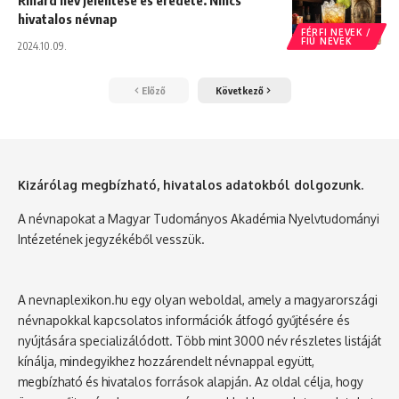
Rihárd név jelentése és eredete. Nincs
hivatalos névnap
FÉRFI NEVEK /
FIÚ NEVEK
2024.10.09.
Előző
Következő
Kizárólag megbízható, hivatalos adatokból dolgozunk.
A névnapokat a Magyar Tudományos Akadémia Nyelvtudományi
Intézetének jegyzékéből vesszük.
A nevnaplexikon.hu egy olyan weboldal, amely a magyarországi
névnapokkal kapcsolatos információk átfogó gyűjtésére és
nyújtására specializálódott. Több mint 3000 név részletes listáját
kínálja, mindegyikhez hozzárendelt névnappal együtt,
megbízható és hivatalos források alapján. Az oldal célja, hogy