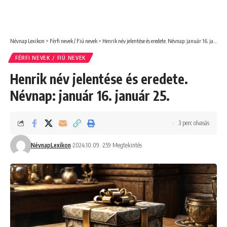
Névnap Lexikon
>
Férfi nevek / Fiú nevek
>
Henrik név jelentése és eredete. Névnap: január 16. január 25.
FÉRFI NEVEK / FIÚ NEVEK
Henrik név jelentése és eredete.
Névnap: január 16. január 25.
3 perc olvasás
NévnapLexikon
2024.10.09.
259 Megtekintés