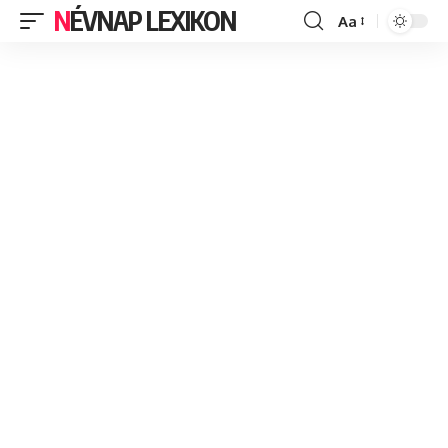
NÉVNAP LEXIKON
Aa
Font
Resizer