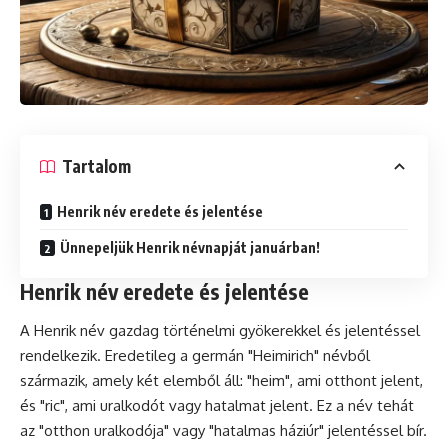
Tartalom
Henrik név eredete és jelentése
Ünnepeljük Henrik névnapját januárban!
Henrik név eredete és jelentése
A Henrik név gazdag történelmi gyökerekkel és jelentéssel
rendelkezik. Eredetileg a germán "Heimirich" névből
származik, amely két elemből áll: "heim", ami otthont jelent,
és "ric", ami uralkodót vagy hatalmat jelent. Ez a név tehát
az "otthon uralkodója" vagy "hatalmas háziúr" jelentéssel bír.