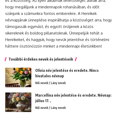
és a közösség. Az ilyen alkalmak lehetőséget adnak arra,
hogy megálljunk a mindennapok rohanásában, és időt
szánjunk a számunkra fontos emberekre. A Henrikek
névnapjának ünneplése inspirálhatja a közösséget arra, hogy
támogassák egymást, és együtt örüljenek a közös
sikereknek és boldog pillanatoknak. Ünnepeljük tehát a
Henrikeket, és hagyjuk, hogy nevük jelentése és történelmi
háttere ösztönözzön minket a mindennapi életünkben!
További érdekes nevek és jelentéseik
Olívia név jelentése és eredete. Nincs
hivatalos névnap
Női nevek / Lány nevek
Marcellina név jelentése és eredete. Névnap:
július 17. ,
Női nevek / Lány nevek