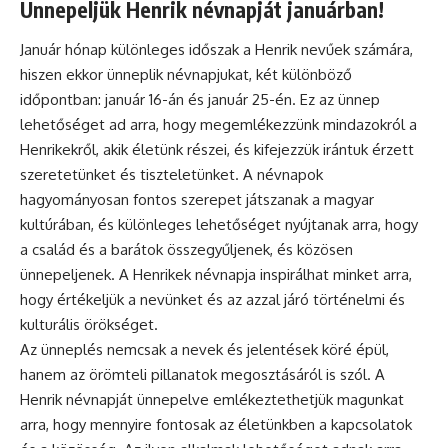
Ünnepeljük Henrik névnapját januárban!
Január hónap különleges időszak a Henrik nevűek számára,
hiszen ekkor ünneplik névnapjukat, két különböző
időpontban: január 16-án és január 25-én. Ez az ünnep
lehetőséget ad arra, hogy megemlékezzünk mindazokról a
Henrikekről, akik életünk részei, és kifejezzük irántuk érzett
szeretetünket és tiszteletünket. A
névnapok
hagyományosan fontos szerepet játszanak a magyar
kultúrában, és különleges lehetőséget nyújtanak arra, hogy
a család és a barátok összegyűljenek, és közösen
ünnepeljenek. A Henrikek névnapja inspirálhat minket arra,
hogy értékeljük a nevünket és az azzal járó történelmi és
kulturális örökséget.
Az
ünneplés
nemcsak a nevek és jelentések köré épül,
hanem az örömteli pillanatok megosztásáról is szól. A
Henrik névnapját ünnepelve emlékeztethetjük magunkat
arra, hogy mennyire fontosak az életünkben a kapcsolatok