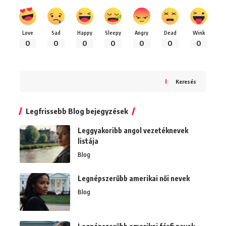
Love
Sad
Happy
Sleepy
Angry
Dead
Wink
0
0
0
0
0
0
0
Keresés
Legfrissebb Blog bejegyzések
Leggyakoribb angol vezetéknevek
listája
Blog
Legnépszerűbb amerikai női nevek
Blog