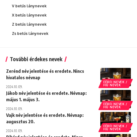
V betűs lánynevek
X betűs lánynevek
Z betűs lánynevek
Zs betűs lánynevek
További érdekes nevek
Zerénd név jelentése és eredete. Nincs
hivatalos névnap
FÉRFI NEVEK /
FIÚ NEVEK
2024.10.09.
Jákob név jelentése és eredete. Névnap:
május 1. május 3.
FÉRFI NEVEK /
FIÚ NEVEK
2024.10.09.
Vajk név jelentése és eredete. Névnap:
augusztus 20.
FÉRFI NEVEK /
FIÚ NEVEK
2024.10.09.