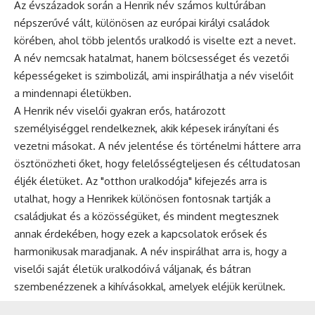
Az évszázadok során a Henrik név számos kultúrában
népszerűvé vált, különösen az európai királyi családok
körében, ahol több jelentős uralkodó is viselte ezt a nevet.
A név nemcsak hatalmat, hanem bölcsességet és vezetői
képességeket is szimbolizál, ami inspirálhatja a név viselőit
a mindennapi életükben.
A Henrik név viselői gyakran erős, határozott
személyiséggel rendelkeznek, akik képesek irányítani és
vezetni másokat. A név jelentése és történelmi háttere arra
ösztönözheti őket, hogy felelősségteljesen és céltudatosan
éljék életüket. Az "otthon uralkodója" kifejezés arra is
utalhat, hogy a Henrikek különösen fontosnak tartják a
családjukat és a közösségüket, és mindent megtesznek
annak érdekében, hogy ezek a kapcsolatok erősek és
harmonikusak maradjanak. A név inspirálhat arra is, hogy a
viselői saját életük uralkodóivá váljanak, és bátran
szembenézzenek a kihívásokkal, amelyek eléjük kerülnek.