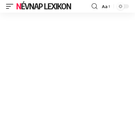
NÉVNAP LEXIKON
Aa
Font
Resizer