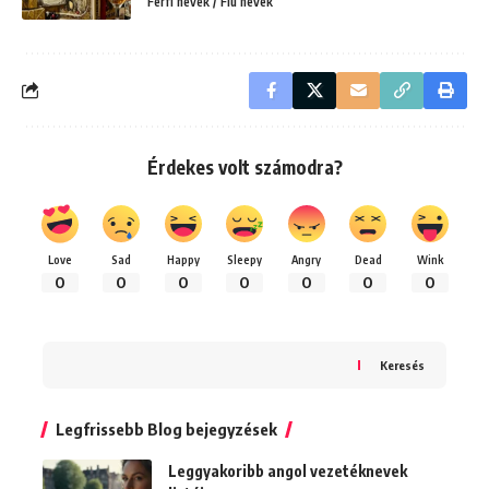
Férfi nevek / Fiú nevek
Érdekes volt számodra?
Love
Sad
Happy
Sleepy
Angry
Dead
Wink
0
0
0
0
0
0
0
Keresés
Legfrissebb Blog bejegyzések
Leggyakoribb angol vezetéknevek