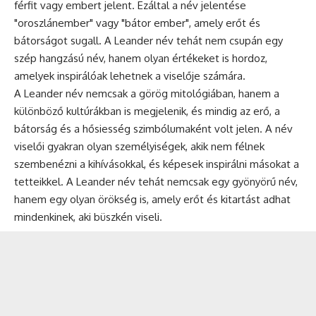
férfit vagy embert jelent. Ezáltal a név jelentése
"oroszlánember" vagy "bátor ember", amely erőt és
bátorságot sugall. A Leander név tehát nem csupán egy
szép hangzású név, hanem olyan értékeket is hordoz,
amelyek inspirálóak lehetnek a viselője számára.
A Leander név nemcsak a görög mitológiában, hanem a
különböző kultúrákban is megjelenik, és mindig az erő, a
bátorság és a hősiesség szimbólumaként volt jelen. A név
viselői gyakran olyan személyiségek, akik nem félnek
szembenézni a kihívásokkal, és képesek inspirálni másokat a
tetteikkel. A Leander név tehát nemcsak egy gyönyörű név,
hanem egy olyan örökség is, amely erőt és kitartást adhat
mindenkinek, aki büszkén viseli.