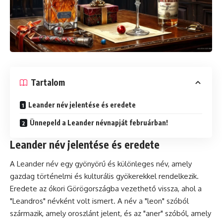
Tartalom
Leander név jelentése és eredete
Ünnepeld a Leander névnapját februárban!
Leander név jelentése és eredete
A Leander név egy gyönyörű és különleges név, amely
gazdag történelmi és kulturális gyökerekkel rendelkezik.
Eredete az ókori Görögországba vezethető vissza, ahol a
"Leandros" névként volt ismert. A név a "leon" szóból
származik, amely oroszlánt jelent, és az "aner" szóból, amely