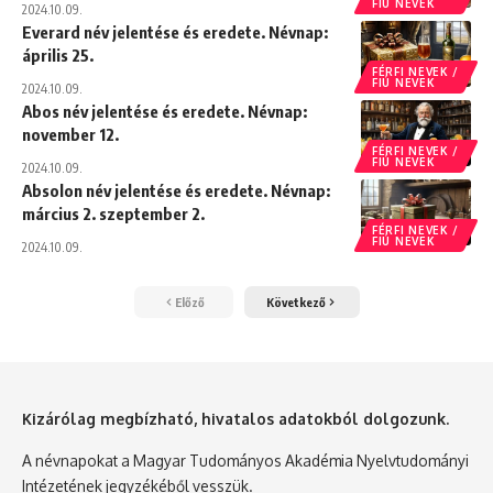
FIÚ NEVEK
2024.10.09.
Everard név jelentése és eredete. Névnap:
április 25.
FÉRFI NEVEK /
FIÚ NEVEK
2024.10.09.
Abos név jelentése és eredete. Névnap:
november 12.
FÉRFI NEVEK /
FIÚ NEVEK
2024.10.09.
Absolon név jelentése és eredete. Névnap:
március 2. szeptember 2.
FÉRFI NEVEK /
FIÚ NEVEK
2024.10.09.
Előző
Következő
Kizárólag megbízható, hivatalos adatokból dolgozunk.
A névnapokat a Magyar Tudományos Akadémia Nyelvtudományi
Intézetének jegyzékéből vesszük.