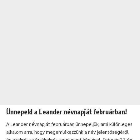
Ünnepeld a Leander névnapját februárban!
A Leander névnapját februárban ünnepeljük, ami különleges
alkalom arra, hogy megemlékezzünk a név jelentőségéről
és azokról az értékekről, amelyeket képvisel. Február 22-én