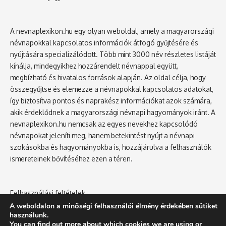
A nevnaplexikon.hu egy olyan weboldal, amely a magyarországi
névnapokkal kapcsolatos információk átfogó gyűjtésére és
nyújtására specializálódott. Több mint 3000 név részletes listáját
kínálja, mindegyikhez hozzárendelt névnappal együtt,
megbízható és hivatalos források alapján. Az oldal célja, hogy
összegyűjtse és elemezze a névnapokkal kapcsolatos adatokat,
így biztosítva pontos és naprakész információkat azok számára,
akik érdeklődnek a magyarországi névnapi hagyományok iránt. A
nevnaplexikon.hu nemcsak az egyes nevekhez kapcsolódó
névnapokat jeleníti meg, hanem betekintést nyújt a névnapi
szokásokba és hagyományokba is, hozzájárulva a felhasználók
ismereteinek bővítéséhez ezen a téren.
Felhasználási feltételek
Adatvédelmi tájékoztató
A weboldalon a minőségi felhasználói élmény érdekében sütiket
használunk.
You can find out more about which cookies we are using or