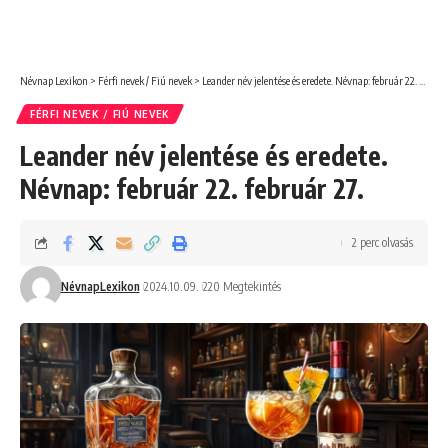
Névnap Lexikon
>
Férfi nevek / Fiú nevek
>
Leander név jelentése és eredete. Névnap: február 22. február 27.
FÉRFI NEVEK / FIÚ NEVEK
Leander név jelentése és eredete.
Névnap: február 22. február 27.
2 perc olvasás
NévnapLexikon
2024.10.09.
220 Megtekintés