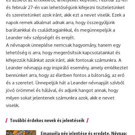
és február 27-én van lehetőségünk kifejezni tiszteletünket
és szeretetünket azok iránt, akik ezt a nevet viselik. Ezek a
napok remek alkalmat adnak arra, hogy összegyűljünk
barátainkkal és családtagjainkkal, és megünnepeljük a
Leander név szépségét és erejét.
A
névnapok
ünneplése nemcsak hagyomány, hanem egy
lehetőség is arra, hogy megerősítsük kapcsolatainkat és
kifejezzük hálánkat azok iránt, akik fontosak számunkra. A
Leander névnapja egy inspiráló esemény, amely emlékeztet
bennünket arra, hogy az életben fontos a bátorság, az erő
és a szeretet. Ünnepeljük hát a Leander névnapját szívből
jövő örömmel és hálával, és adjunk hangot annak, hogy
milyen sokat jelentenek számunkra azok, akik e nevet
viselik.
További érdekes nevek és jelentéseik
Emanuéla név jelentése és eredete. Névnap: