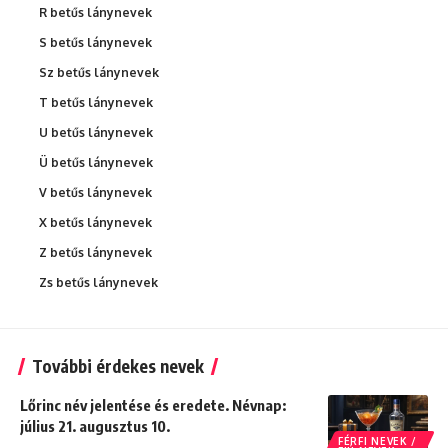
R betűs lánynevek
S betűs lánynevek
Sz betűs lánynevek
T betűs lánynevek
U betűs lánynevek
Ü betűs lánynevek
V betűs lánynevek
X betűs lánynevek
Z betűs lánynevek
Zs betűs lánynevek
További érdekes nevek
Lőrinc név jelentése és eredete. Névnap:
július 21. augusztus 10.
FÉRFI NEVEK /