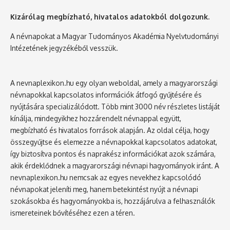
Kizárólag megbízható, hivatalos adatokból dolgozunk.
A névnapokat a Magyar Tudományos Akadémia Nyelvtudományi
Intézetének jegyzékéből vesszük.
A nevnaplexikon.hu egy olyan weboldal, amely a magyarországi
névnapokkal kapcsolatos információk átfogó gyűjtésére és
nyújtására specializálódott. Több mint 3000 név részletes listáját
kínálja, mindegyikhez hozzárendelt névnappal együtt,
megbízható és hivatalos források alapján. Az oldal célja, hogy
összegyűjtse és elemezze a névnapokkal kapcsolatos adatokat,
így biztosítva pontos és naprakész információkat azok számára,
akik érdeklődnek a magyarországi névnapi hagyományok iránt. A
nevnaplexikon.hu nemcsak az egyes nevekhez kapcsolódó
névnapokat jeleníti meg, hanem betekintést nyújt a névnapi
szokásokba és hagyományokba is, hozzájárulva a felhasználók
ismereteinek bővítéséhez ezen a téren.