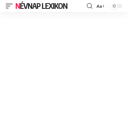
NÉVNAP LEXIKON
Aa
Font
Resizer