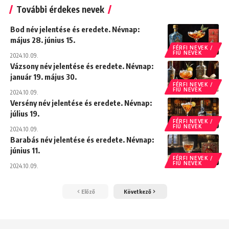
További érdekes nevek
Bod név jelentése és eredete. Névnap:
május 28. június 15.
FÉRFI NEVEK /
FIÚ NEVEK
2024.10.09.
Vázsony név jelentése és eredete. Névnap:
január 19. május 30.
FÉRFI NEVEK /
FIÚ NEVEK
2024.10.09.
Versény név jelentése és eredete. Névnap:
július 19.
FÉRFI NEVEK /
FIÚ NEVEK
2024.10.09.
Barabás név jelentése és eredete. Névnap:
június 11.
FÉRFI NEVEK /
FIÚ NEVEK
2024.10.09.
Előző
Következő