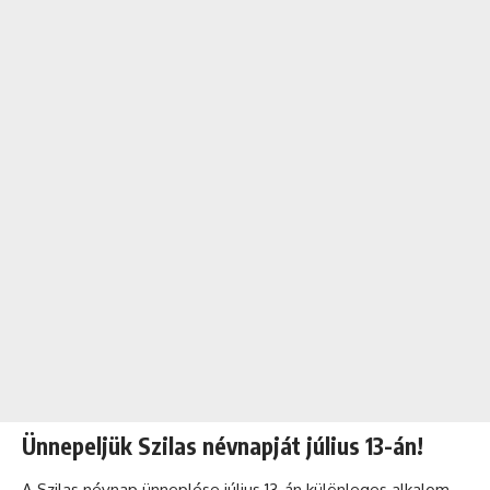
Ünnepeljük Szilas névnapját július 13-án!
A Szilas
névnap
ünneplése július 13-án különleges alkalom