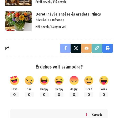
Férfi nevek / Fiú nevek
Doroti név jelentése és eredete. Nincs
hivatalos névnap
Női nevek / Lány nevek
Érdekes volt számodra?
Love
Sad
Happy
Sleepy
Angry
Dead
Wink
0
0
0
0
0
0
0
Keresés