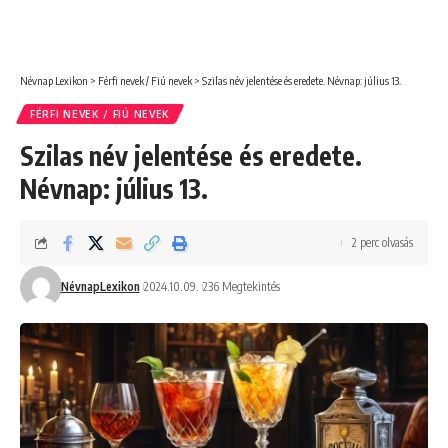
Névnap Lexikon
>
Férfi nevek / Fiú nevek
>
Szilas név jelentése és eredete. Névnap: július 13.
FÉRFI NEVEK / FIÚ NEVEK
Szilas név jelentése és eredete.
Névnap: július 13.
2 perc olvasás
NévnapLexikon
2024.10.09.
236 Megtekintés