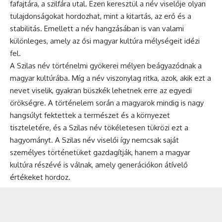
fafajtára, a szilfára utal. Ezen keresztül a név viselője olyan
tulajdonságokat hordozhat, mint a kitartás, az erő és a
stabilitás. Emellett a név hangzásában is van valami
különleges, amely az ősi magyar kultúra mélységeit idézi
fel.
A Szilas név történelmi gyökerei mélyen beágyazódnak a
magyar kultúrába. Míg a név viszonylag ritka, azok, akik ezt a
nevet viselik, gyakran büszkék lehetnek erre az egyedi
örökségre. A történelem során a magyarok mindig is nagy
hangsúlyt fektettek a természet és a környezet
tiszteletére, és a Szilas név tökéletesen tükrözi ezt a
hagyományt. A Szilas név viselői így nemcsak saját
személyes történetüket gazdagítják, hanem a magyar
kultúra részévé is válnak, amely generációkon átívelő
értékeket hordoz.