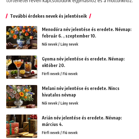
történetei révén kapcsolódunk egymáshoz és a múltunkhoz.
További érdekes nevek és jelentéseik
Menodóra név jelentése és eredete. Névnap:
február 6. , szeptember 10.
Női nevek / Lány nevek
Gyoma név jelentése és eredete. Névnap:
október 20.
Férfi nevek / Fiú nevek
Melani név jelentése és eredete. Nincs
hivatalos névnap
Női nevek / Lány nevek
Arián név jelentése és eredete. Névnap:
március 4.
Férfi nevek / Fiú nevek