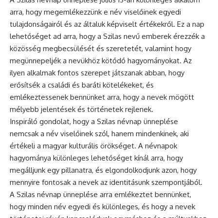
arra, hogy megemlékezzünk e név viselőinek egyedi
tulajdonságairól és az általuk képviselt értékekről. Ez a nap
lehetőséget ad arra, hogy a Szilas nevű emberek érezzék a
közösség megbecsülését és szeretetét, valamint hogy
megünnepeljék a nevükhöz kötődő hagyományokat. Az
ilyen alkalmak fontos szerepet játszanak abban, hogy
erősítsék a családi és baráti kötelékeket, és
emlékeztessenek bennünket arra, hogy a nevek mögött
mélyebb jelentések és történetek rejlenek.
Inspiráló gondolat, hogy a Szilas
névnap ünneplése
nemcsak a név viselőinek szól, hanem mindenkinek, aki
értékeli a magyar kulturális örökséget. A névnapok
hagyománya különleges lehetőséget kínál arra, hogy
megálljunk egy pillanatra, és elgondolkodjunk azon, hogy
mennyire fontosak a nevek az identitásunk szempontjából.
A Szilas névnap ünneplése arra emlékeztet bennünket,
hogy minden név egyedi és különleges, és hogy a nevek